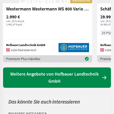
Neumaschine
Westermann Westermann WS 800 Vario Futter/Spalten-Schieber
Schäffe
2.990 €
29.990
inkl. 20 % MwSt.
inkl. 20 % 
2.491,67 € exkl.
24.991,67 € 
25 PS/1
Hofbauer Landtechnik GmbH
Hofbauer
4184 Oberösterreich
4184 O
Premium Plus Händler
Premium 
Weitere Angebote von Hofbauer Landtechnik
GmbH
Das könnte Sie auch interessieren
PASSENDE KATEGORIEN