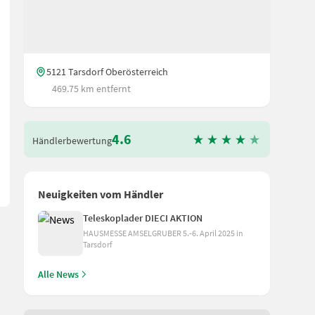
5121 Tarsdorf Oberösterreich
469.75 km entfernt
n und anderen Wurzelpflanzen -Abstand der Reihe 625-750mm -Arbeit
4.6
Händlerbewertung
Neuigkeiten vom Händler
Teleskoplader DIECI AKTION
HAUSMESSE AMSELGRUBER 5.-6. April 2025 in
Tarsdorf
Alle News