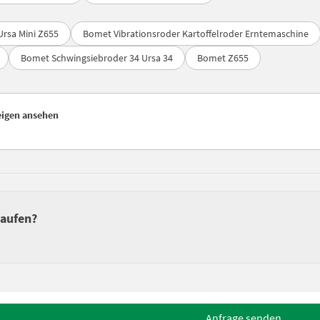
rsa Mini Z655
Bomet Vibrationsroder Kartoffelroder Erntemaschine
Bomet Schwingsiebroder 34 Ursa 34
Bomet Z655
zeigen ansehen
kaufen?
Anfrage senden