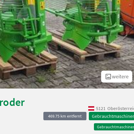
weitere
roder
5121
Oberösterrei
Gebrauchtmaschine
469.75 km entfernt
Gebrauchtmaschine