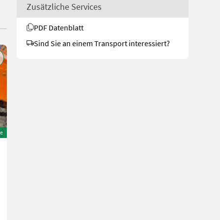
Zusätzliche Services
PDF Datenblatt
Sind Sie an einem Transport interessiert?
e
Fuchs F 800 Aktion mit Österreichpaket
21.900 €
inkl. 20 % MwSt.
18.250 € exkl.
20 PS/15 kW
Bj. 2026
1 h