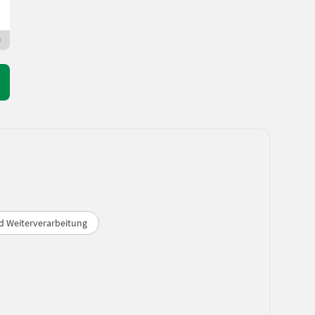
Amselgruber Landtechnik GmbH
5121 Oberösterreich
Premium Plus Händler
d Weiterverarbeitung