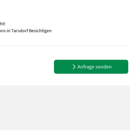
ht!
ns in Tarsdorf Besichtigen
nauswurf für Kartoffeln Kartoffelernter zum ernten von Kartoffel
Anfrage senden