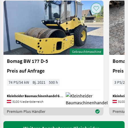
Gebrauchtmaschine
Bomag BW 177 D-5
Bomag
Preis auf Anfrage
Preis 
74 PS/54 kW
Bj. 2021
500 h
3 PS/2 
Kleinheider Baumaschinenhandel GmbH.
3100 Niederösterreich
3100 N
Premium Plus Händler
Premium 