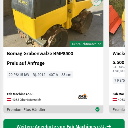
Gebrauchtmaschine
Bomag Grabenwalze BMP8500
5.500 €
Preis auf Anfrage
inkl. 20 % 
4.583,33 € ex
20 PS/15 kW
Bj. 2012
407 h
85 cm
7 PS/5 
Fab Machines e.U.
Fab Machi
4063 Oberösterreich
4063 O
Premium Plus Händler
Premium 
Weitere Angebote von Fab Machines e.U.