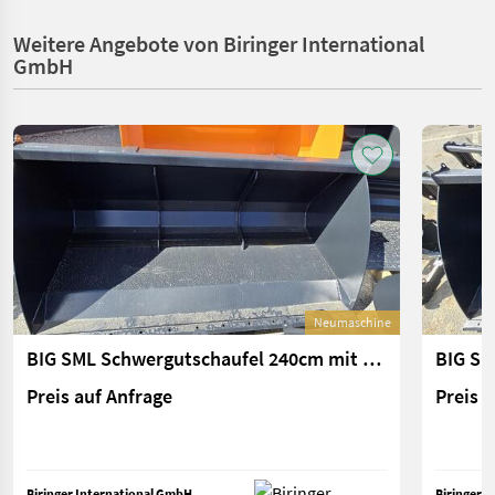
Weitere Angebote von Biringer International
GmbH
Neumaschine
BIG SML Schwergutschaufel 240cm mit Merlo ZM2 Aufnah
Preis auf Anfrage
Preis 
Biringer International GmbH
Biringer 