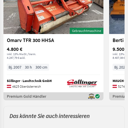
Gebrauchtmaschine
Omarv TFR 300 HHSA
Berti 
4.800 €
9.500 €
inkl. 13% MwSt./Verm.
inkl. 13% M
4.247,79 € exkl.
8.407,08 € ex
Bj. 2007
30 h
300 cm
Bj. 2022
Söllinger - Landtechnik GmbH
MAUCH Ges
4625 Oberösterreich
5274 O
Premium Gold Händler
Premium
Das könnte Sie auch interessieren