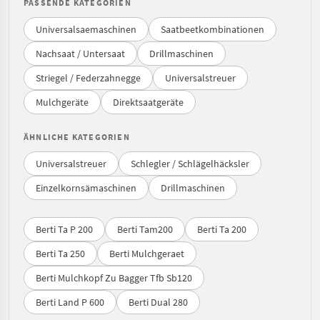
PASSENDE KATEGORIEN
Universalsaemaschinen
Saatbeetkombinationen
Nachsaat / Untersaat
Drillmaschinen
Striegel / Federzahnegge
Universalstreuer
Mulchgeräte
Direktsaatgeräte
ÄHNLICHE KATEGORIEN
Universalstreuer
Schlegler / Schlägelhäcksler
Einzelkornsämaschinen
Drillmaschinen
Berti Ta P 200
Berti Tam200
Berti Ta 200
Berti Ta 250
Berti Mulchgeraet
Berti Mulchkopf Zu Bagger Tfb Sb120
Berti Land P 600
Berti Dual 280