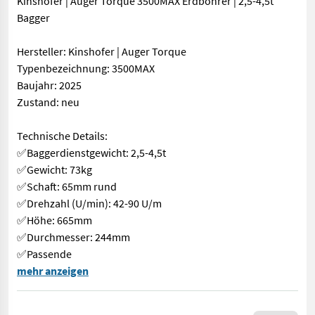
Kinshofer | Auger Torque 3500MAX Erdbohrer | 2,5-4,5t
Bagger
Hersteller: Kinshofer | Auger Torque
Typenbezeichnung: 3500MAX
Baujahr: 2025
Zustand: neu
Technische Details:
✅Baggerdienstgewicht: 2,5-4,5t
✅Gewicht: 73kg
✅Schaft: 65mm rund
✅Drehzahl (U/min): 42-90 U/m
✅Höhe: 665mm
✅Durchmesser: 244mm
✅Passende
ANDERE ZEIGEN NUR FOTOS – BEI UNS SIND DIE GERÄTE AUF LAGER
mehr anzeigen