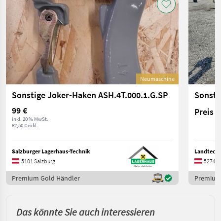
Neumaschine
Sonstige Joker-Haken ASH.4T.000.1.G.SP
99 €
Preis 
inkl. 20 % MwSt.
82,50 € exkl.
Salzburger Lagerhaus-Technik
Landtech
5101 Salzburg
5274 O
Premium Gold Händler
Premium
Das könnte Sie auch interessieren