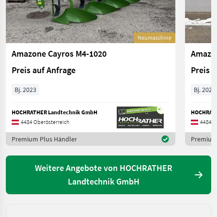
Neumaschine
Amazone Cayros M4-1020
Amazon
Preis auf Anfrage
Preis 
Bj. 2023
Bj. 2025
HOCHRATHER Landtechnik GmbH
HOCHRATH
4484 Oberösterreich
4484 O
Premium Plus Händler
Premium 
Weitere Angebote von HOCHRATHER
Landtechnik GmbH