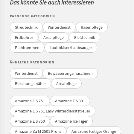
Das könnte Sie auch interessieren
PASSENDE KATEGORIEN
Streutechnik
Winterdienst
Rasenpflege
Erdbohrer
Arealpflege
Gießtechnik
Pfahlrammen
Laubbläser/Laubsauger
ÄHNLICHE KATEGORIEN
Winterdienst
Bewässerungsmaschinen
Böschungsmäher
Arealpflege
Amazone E S 751
Amazone E S 301
Amazone E S 751 Easy Winterdienststreuer
Amazone E S 750
Amazone Ice Tiger
Amazone Za M 2501 Profis
Amazone Icetiger Orange