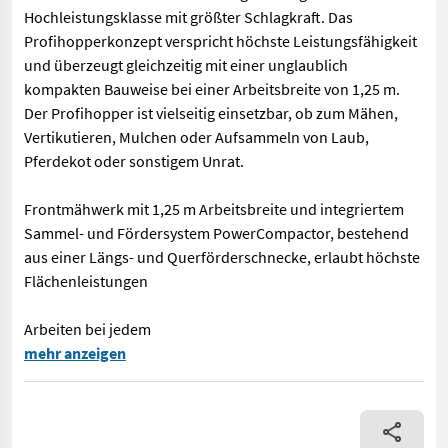
Hochleistungsklasse mit größter Schlagkraft. Das
Profihopperkonzept verspricht höchste Leistungsfähigkeit
und überzeugt gleichzeitig mit einer unglaublich
kompakten Bauweise bei einer Arbeitsbreite von 1,25 m.
Der Profihopper ist vielseitig einsetzbar, ob zum Mähen,
Vertikutieren, Mulchen oder Aufsammeln von Laub,
Pferdekot oder sonstigem Unrat.
Frontmähwerk mit 1,25 m Arbeitsbreite und integriertem
Sammel- und Fördersystem PowerCompactor, bestehend
aus einer Längs- und Querförderschnecke, erlaubt höchste
Flächenleistungen
Arbeiten bei jedem
Amazone Profihopper 1250 Mit den selbstfahrenden Mäher Profi
mehr anzeigen