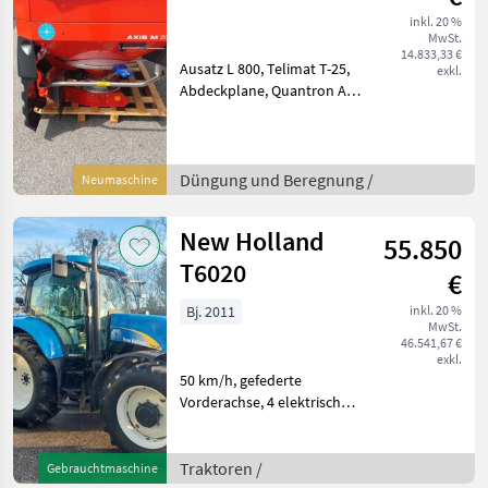
inkl. 20 %
MwSt.
14.833,33 €
Ausatz L 800, Telimat T-25,
exkl.
Abdeckplane, Quantron A
Computer, Wurfscheiben S4
18-28m. Düngung und
Beregnung
Mineraldüngerstreuer/Wiegestreuer
Düngung und Beregnung /
Neumaschine
New Holland
55.850
T6020
€
Bj. 2011
inkl. 20 %
MwSt.
46.541,67 €
exkl.
50 km/h, gefederte
Vorderachse, 4 elektrische
Steuergeräte,
Fronhydraulik,
Druckluftanlage, Klima,
Traktoren /
Gebrauchtmaschine