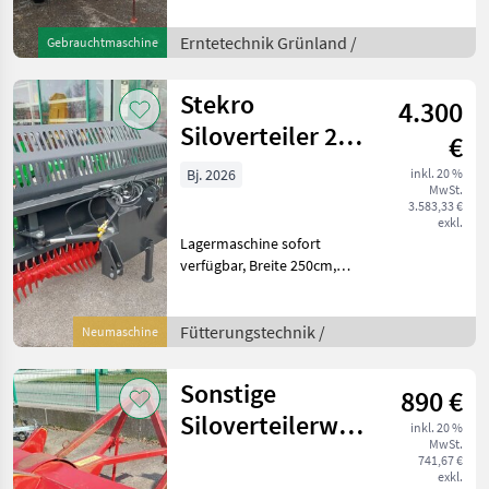
klappbar Preis inkl. 13%
Mwst. Standort der
Erntetechnik Grünland /
Gebrauchtmaschine
Maschine ist Haag
Erntetechnik Grünland
Stekro
4.300
Kreiselheue
Siloverteiler 2,5
€
M
Bj. 2026
inkl. 20 %
MwSt.
3.583,33 €
exkl.
Lagermaschine sofort
verfügbar, Breite 250cm,
Höhe 150cm, 2 Schläuche
und elektrisches
Umschaltventil, Gewicht
Fütterungstechnik /
Neumaschine
720 kg. Fütterungstechnik
Sonstige Fütterungstechnik
Sonstige
890 €
Siloverteilerwalze
inkl. 20 %
MwSt.
BVL 200 CM
741,67 €
exkl.