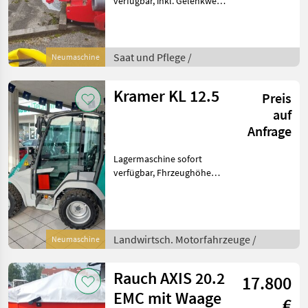
verfügbar, inkl. Gelenkwelle
Walterscheid W2480 Saat
und Pflege Schlegler /
Schlägelhäcksler
Saat und Pflege /
Neumaschine
Kramer KL 12.5
Preis
auf
Anfrage
Lagermaschine sofort
verfügbar, Fhrzeughöhe
217cm, mit Palettengabel,
mit 3 Lenkarten.
Landwirtsch.
Motorfahrzeuge Hoflader
Landwirtsch. Motorfahrzeuge /
Neumaschine
Rauch AXIS 20.2
17.800
EMC mit Waage
€