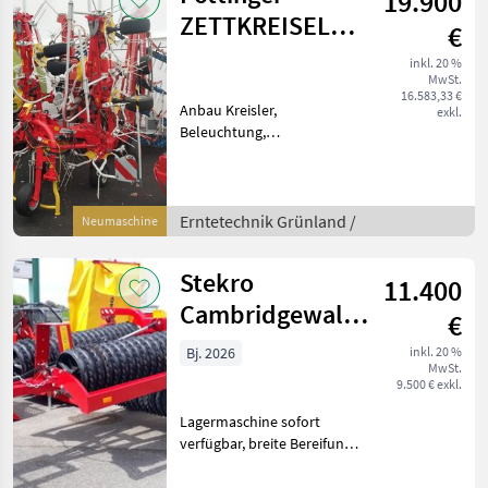
19.900
ZETTKREISEL
€
HIT 8.91
inkl. 20 %
MwSt.
16.583,33 €
Anbau Kreisler,
exkl.
Beleuchtung,
Zinkenverlustsicherung,
Grenzstreueinrichtung,
Streuwinkelverstellung,
Schutzbügel
Erntetechnik Grünland /
Neumaschine
Lagermaschine prompt
verfügbar, Tastrad,
Stekro
11.400
Dämpfungsstreben,
Cambridgewalze
€
Maximus 6,3M
Bj. 2026
inkl. 20 %
MwSt.
9.500 € exkl.
Lagermaschine sofort
verfügbar, breite Bereifung,
Beleuchtung, Arbeitsbreite
6, 3m, Walzendurchmesser