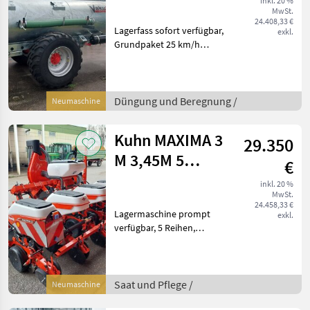
inkl. 20 %
MwSt.
24.408,33 €
Lagerfass sofort verfügbar,
exkl.
Grundpaket 25 km/h
Druckluft ohne
Einzelgenehmigung,
Füllstandsanzeiger Alpin,
Bereifung BKT FL 630, Achse
Düngung und Beregnung /
Neumaschine
120 Typ B2, Schalldämpfer
ölab
Kuhn MAXIMA 3
29.350
M 3,45M 5
€
REIHEN
inkl. 20 %
MwSt.
24.458,33 €
Lagermaschine prompt
exkl.
verfügbar, 5 Reihen,
Mikrogranulatstreuer 80
Liter, Sternklutenräumer,
Edelstahlzwischenandruckrollen,
Spuranzeiger Traktormitte,
Saat und Pflege /
Neumaschine
Beleuchtung, K