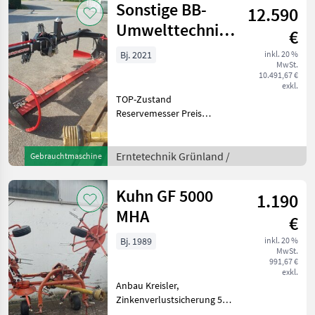
Sonstige BB-
12.590
Mähwerke
Umwelttechnik
€
DOPPELMESSER
Bj. 2021
inkl. 20 %
MwSt.
FRONTMÄHWERK
10.491,67 €
Seco
exkl.
TOP-Zustand
Reservemesser Preis
inkl.13% Erntetechnik
Grünland Mähwerke
Erntetechnik Grünland /
Gebrauchtmaschine
Kuhn GF 5000
1.190
MHA
€
Bj. 1989
inkl. 20 %
MwSt.
991,67 €
exkl.
Anbau Kreisler,
Zinkenverlustsicherung 5m
Arbeitsbreite hydraulisch