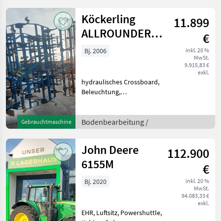
hydraulischer Oberlenker,
gefederte Kabine,
Köckerling
11.899
Betriebsstunden 5960
ALLROUNDER
€
600
Bj. 2006
inkl. 20 %
MwSt.
9.915,83 €
exkl.
hydraulisches Crossboard,
Beleuchtung,
Gänsefußscharen,
Doppstabwalze
Bodenbearbeitung Grubber
Bodenbearbeitung /
Gebrauchtmaschine
John Deere
112.900
6155M
€
Bj. 2020
inkl. 20 %
MwSt.
94.083,33 €
exkl.
EHR, Luftsitz, Powershuttle,