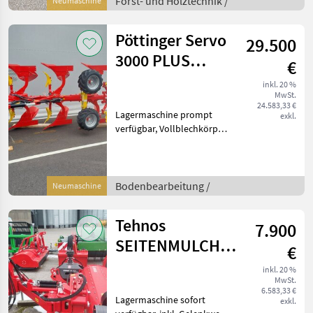
Forst- und Holztechnik /
Neumaschine
Pöttinger Servo
29.500
3000 PLUS
€
vierscharig
inkl. 20 %
MwSt.
24.583,33 €
Lagermaschine prompt
exkl.
verfügbar, Vollblechkörper
46 Wc, Vorschäler V2,
Doppeltastrad luftbereift,
Scheibensech 590 gezackt,
variable
Bodenbearbeitung /
Neumaschine
Schnittbreitenverstellung,
Beleu
Tehnos
7.900
SEITENMULCHER
€
MB 200R LW
inkl. 20 %
MwSt.
PROFI
6.583,33 €
Lagermaschine sofort
exkl.