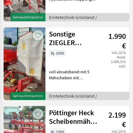
teilweise müssen Zinken
erneuert werden mit
Schwenkbock Baujahr nicht
Erntetechnik Grünland /
Gebrauchtmaschine
bekannt Preis inkl. 13%
Erntetechnik Grünland
Sonstige
1.990
Kreis
ZIEGLER
€
Heckmähwerk
Bj. 1999
inkl. 20 %
MwSt.
Farmland HT 210
1.658,33 €
exkl.
voll einsatzbereit mit 5
Mähscheiben mit
Gelenkwelle mit
Arbeitsbreite 210cm Preis
inkl.13% Erntetechnik
Erntetechnik Grünland /
Gebrauchtmaschine
Grünland Mähwerke
Pöttinger Heck
2.199
Scheibenmähwerk
€
CAT 250 Nova
Bj. 1999
inkl. 20 %