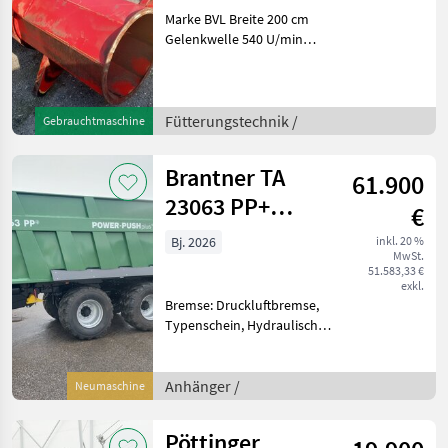
Marke BVL Breite 200 cm
Gelenkwelle 540 U/min
Fütterungstechnik
Silotechnik
Fütterungstechnik /
Gebrauchtmaschine
Brantner TA
61.900
23063 PP+
€
POWER PUSH
Bj. 2026
inkl. 20 %
MwSt.
PLUS 40km/h
51.583,33 €
exkl.
Bremse: Druckluftbremse,
Typenschein, Hydraulische
Bordwandverriegelung,
Lenkachse, Hydraulischer
Stützfuß Lagermaschine
Anhänger /
Neumaschine
Baujahr 2026 sofort
verfügbar Lenkachse
Pöttinger
hydrauli