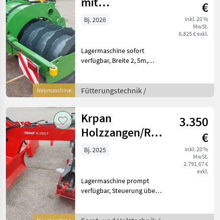
mit
€
Hydr.Seitenverschub
Bj. 2026
inkl. 20 %
MwSt.
6.825 € exkl.
Lagermaschine sofort
verfügbar, Breite 2, 5m,
hydraulischer Verschub.
Fütterungstechnik
Silotechnik
Fütterungstechnik /
Neumaschine
Krpan
3.350
Holzzangen/Rückezangen
€
KL 2500F
Bj. 2025
inkl. 20 %
MwSt.
2.791,67 €
exkl.
Lagermaschine prompt
verfügbar, Steuerung über
Traktorhydraulik, Rotator.
Forst- und Holztechnik
Rückezangen