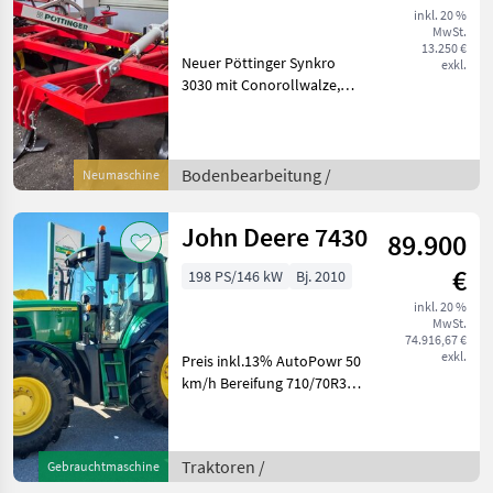
inkl. 20 %
MwSt.
13.250 €
Neuer Pöttinger Synkro
exkl.
3030 mit Conorollwalze,
Hydraulisch verstellbar!
Hohlscheiben 6x
Flügelschar mit Scharspitze
11 Zinken mit Leitblech
Bodenbearbeitung /
Neumaschine
Seitenblech klappbar u
John Deere 7430
89.900
€
198 PS/146 kW
Bj. 2010
inkl. 20 %
MwSt.
74.916,67 €
exkl.
Preis inkl.13% AutoPowr 50
km/h Bereifung 710/70R38
hinten und 600/65R28
vorne Mit originalen 5980
Betriebsstunden Mit
Traktoren /
Gebrauchtmaschine
Fronthydraulik Mit