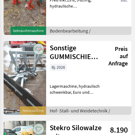
exkl.
hydraulische
Schnittbreitenverstellung,
Pendeltastrad, Vorschäler,
Scheibensech.
Bodenbearbeitung Pflüge
Bodenbearbeitung /
Gebrauchtmaschine
Sonstige
Preis
GUMMISCHIEBER
auf
Anfrage
Hydr.2M
Bj. 2026
Lagermaschine, hydraulisch
schwenkbar, Euro und
Stapleraufnahme, verzinkt.
Hof- Stall- und
Weidetechnik
Hof- Stall- und Weidetechnik /
Neumaschine
Reinigungstechnik
Stekro Silowalze
8.190