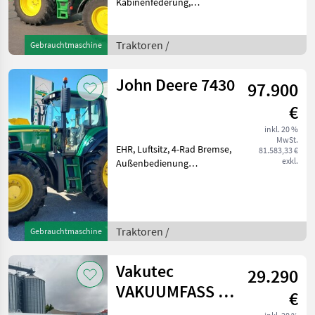
Kabinenfederung,
Außenbedienung
Heckzapfwelle,
Fahrzeugpapiere
Traktoren /
Gebrauchtmaschine
vorhanden, Radio,
Druckluftbremse,
John Deere 7430
97.900
Fronthydraulik, gefederte
Vorderachse, Klimaanla
€
inkl. 20 %
MwSt.
EHR, Luftsitz, 4-Rad Bremse,
81.583,33 €
exkl.
Außenbedienung
Heckzapfwelle,
Fahrzeugpapiere
vorhanden, Radio,
Fronthydraulik,
Traktoren /
Gebrauchtmaschine
Frontzapfwelle, gefederte
Vorderachse, Klimaanlage,
Außenbedienung
Vakutec
29.290
VAKUUMFASS VA
€
6500