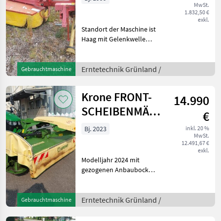
MwSt.
1.832,50 €
exkl.
Standort der Maschine ist
Haag mit Gelenkwelle
einsatzbereit Erntetechnik
Grünland Mähwerke
Erntetechnik Grünland /
Gebrauchtmaschine
Krone FRONT-
14.990
SCHEIBENMÄHWERK
€
EasYCut F320
Bj. 2023
inkl. 20 %
MwSt.
PUL
12.491,67 €
exkl.
Modelljahr 2024 mit
gezogenen Anbaubock
"PULL" mit 7 Mähscheiben
mit 3, 14m Arbeitsbreite mit
Gelenkwelle mit
Erntetechnik Grünland /
Gebrauchtmaschine
Klingenschnellwechsler
Erntetechnik Grünland