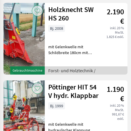
Frontzapfwelle Mit Druckluf
Holzknecht SW
2.190
HS 260
€
Bj. 2008
inkl. 20 %
MwSt.
1.825 € exkl.
mit Gelenkwelle mit
Schildbreite 180cm mit
Seildurchmesser 11mm mit
2 Jokerketten mit
Umlenkrolle Preis inkl. 13%
Forst- und Holztechnik /
Gebrauchtmaschine
Forst- und Holztechnik
Seilwinden
Pöttinger HIT 54
1.190
V hydr. Klappbar
€
Bj. 1999
inkl. 20 %
MwSt.
991,67 €
exkl.
mit Gelenkwelle mit
hydraulischer Klappung