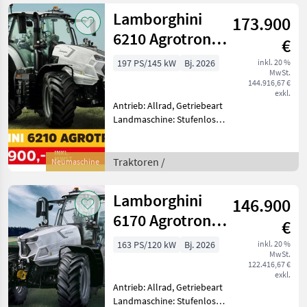
km/h: 40 km/h, Aufladung:
Lamborghini
173.900
Turbolader
6210 Agrotron
€
TTV
197 PS/145 kW
Bj. 2026
inkl. 20 %
MwSt.
144.916,67 €
exkl.
Antrieb: Allrad, Getriebeart
Landmaschine: Stufenloses
Getriebe, Plattform: Kabine,
Zapfwellendrehzahl:
540/540E/1000,
Traktoren /
Neumaschine
Höchstgeschwindigkeit in
km/h: 50 km/h, Aufladung:
Lamborghini
146.900
6170 Agrotron
€
TTV
163 PS/120 kW
Bj. 2026
inkl. 20 %
MwSt.
122.416,67 €
exkl.
Antrieb: Allrad, Getriebeart
Landmaschine: Stufenloses