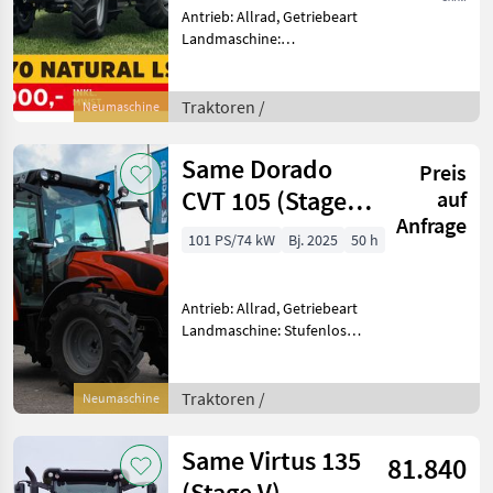
Antrieb: Allrad, Getriebeart
Landmaschine:
Lastschaltgetriebe,
Plattform: Kabine,
Zapfwellendrehzahl:
Traktoren /
Neumaschine
540/540E,
Höchstgeschwindigkeit in
Same Dorado
Preis
km/h: 40 km/h, Aufladung:
Turbola
CVT 105 (Stage
auf
Anfrage
V)
101 PS/74 kW
Bj. 2025
50 h
Antrieb: Allrad, Getriebeart
Landmaschine: Stufenloses
Getriebe, Plattform: Kabine,
Zapfwellendrehzahl:
540/540E/1000,
Traktoren /
Neumaschine
Höchstgeschwindigkeit in
km/h: 40 km/h, Aufladung:
Same Virtus 135
81.840
(Stage V)