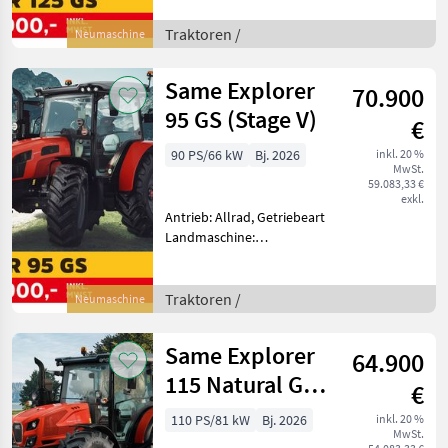
Plattform: Kabine,
Zapfwellendrehzahl:
Traktoren /
Neumaschine
540/540E/1000/1000E,
Höchstgeschwindigkeit in
Same Explorer
70.900
km/h: 40 km/h, Aufladu
95 GS (Stage V)
€
90 PS/66 kW
Bj. 2026
inkl. 20 %
MwSt.
59.083,33 €
exkl.
Antrieb: Allrad, Getriebeart
Landmaschine:
Lastschaltgetriebe,
Plattform: Kabine,
Zapfwellendrehzahl:
Traktoren /
Neumaschine
540/540E/1000/1000E,
Höchstgeschwindigkeit in
Same Explorer
64.900
km/h: 40 km/h, Aufladu
115 Natural GS
€
(Stage V)
110 PS/81 kW
Bj. 2026
inkl. 20 %
MwSt.