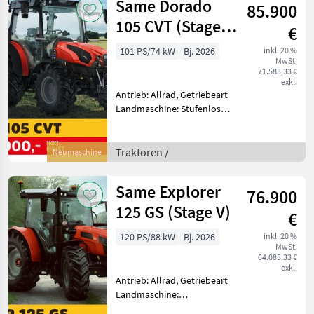
Same Dorado
85.900
km/h: 50 km/h, Aufladung:
Tu
105 CVT (Stage
€
V)
101 PS/74 kW
Bj. 2026
inkl. 20 %
MwSt.
71.583,33 €
exkl.
Antrieb: Allrad, Getriebeart
Landmaschine: Stufenloses
Getriebe, Plattform: Kabine,
Zapfwellendrehzahl:
540/540E/1000,
Traktoren /
Neumaschine
Höchstgeschwindigkeit in
km/h: 40 km/h, Aufladung:
Same Explorer
76.900
125 GS (Stage V)
€
120 PS/88 kW
Bj. 2026
inkl. 20 %
MwSt.
64.083,33 €
exkl.
Antrieb: Allrad, Getriebeart
Landmaschine:
Lastschaltgetriebe,