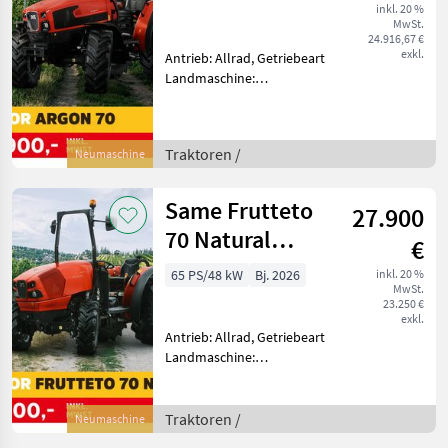
inkl. 20 %
MwSt.
24.916,67 €
exkl.
Antrieb: Allrad, Getriebeart
Landmaschine:
Schaltgetriebe, Plattform:
ohne Kabine,
Zapfwellendrehzahl:
Traktoren /
Neumaschine
540/540E,
Höchstgeschwindigkeit in
km/h: 40 km/h, Aufladung:
Same Frutteto
27.900
Turbol
70 Natural
€
(Stage V)
65 PS/48 kW
Bj. 2026
inkl. 20 %
MwSt.
23.250 €
exkl.
Antrieb: Allrad, Getriebeart
Landmaschine:
Schaltgetriebe, Plattform:
ohne Kabine,
Zapfwellendrehzahl: 540,
Traktoren /
Neumaschine
Höchstgeschwindigkeit in