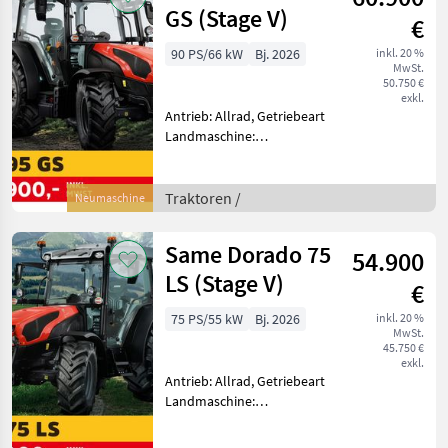
Turbola
GS (Stage V)
€
90 PS/66 kW
Bj. 2026
inkl. 20 %
MwSt.
50.750 €
exkl.
Antrieb: Allrad, Getriebeart
Landmaschine:
Lastschaltgetriebe,
Plattform: Kabine,
Zapfwellendrehzahl:
Traktoren /
Neumaschine
540/540E/1000,
Höchstgeschwindigkeit in
Same Dorado 75
54.900
km/h: 40 km/h, Aufladung:
Tu
LS (Stage V)
€
75 PS/55 kW
Bj. 2026
inkl. 20 %
MwSt.
45.750 €
exkl.
Antrieb: Allrad, Getriebeart
Landmaschine:
Lastschaltgetriebe,
Plattform: Kabine,