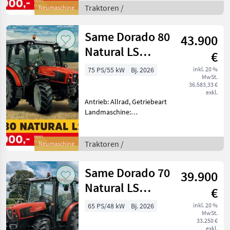
Zapfwellendrehzahl:
Traktoren /
Neumaschine
540/540E/1000,
Höchstgeschwindigkeit in
Same Dorado 80
43.900
km/h: 40 km/h, Aufladung:
Tu
Natural LS
€
(Stage V)
75 PS/55 kW
Bj. 2026
inkl. 20 %
MwSt.
36.583,33 €
exkl.
Antrieb: Allrad, Getriebeart
Landmaschine:
Lastschaltgetriebe,
Plattform: Kabine,
Zapfwellendrehzahl:
Traktoren /
Neumaschine
540/540E/1000,
Höchstgeschwindigkeit in
Same Dorado 70
39.900
km/h: 40 km/h, Aufladung:
Tu
Natural LS
€
(Stage V)
65 PS/48 kW
Bj. 2026
inkl. 20 %
MwSt.
33.250 €
exkl.