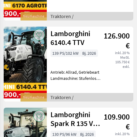
Getriebe, Plattform: Kabine,
Höchstgeschwindigkeit in
km/h: 50 km/h, Aufladung:
Traktoren /
Neumaschine
Turbolader mit
Ladeluftkühlung, Abg
Lamborghini
126.900
6140.4 TTV
€
139 PS/102 kW
Bj. 2026
inkl. 20 %
MwSt.
105.750 €
exkl.
Antrieb: Allrad, Getriebeart
Landmaschine: Stufenloses
Getriebe, Plattform: Kabine,
Zapfwellendrehzahl:
540/540E/1000,
Traktoren /
Neumaschine
Höchstgeschwindigkeit in
km/h: 50 km/h, Aufladung:
Lamborghini
109.900
Spark R 135 VRT
€
(Stage V)
130 PS/96 kW
Bj. 2026
inkl. 20 %