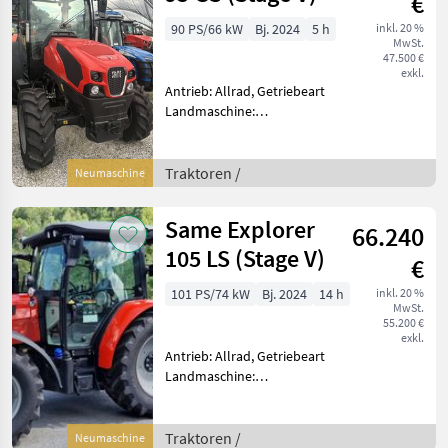
€
90 PS/66 kW
Bj. 2024
5 h
inkl. 20 %
MwSt.
47.500 €
exkl.
Antrieb: Allrad, Getriebeart
Landmaschine:
Lastschaltgetriebe,
Plattform: Kabine,
Zapfwellendrehzahl:
Traktoren /
Neumaschine
540/540E,
Höchstgeschwindigkeit in
Same Explorer
66.240
km/h: 40 km/h, Aufladung:
Turbola
105 LS (Stage V)
€
101 PS/74 kW
Bj. 2024
14 h
inkl. 20 %
MwSt.
55.200 €
exkl.
Antrieb: Allrad, Getriebeart
Landmaschine:
Lastschaltgetriebe,
Plattform: Kabine,
Zapfwellendrehzahl:
Traktoren /
Neumaschine