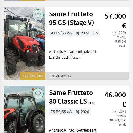
540/540E/1000/1000E,
Höchstgeschwindigkeit in
Same Frutteto
57.000
km/h: 40 km/h, Aufladu
95 GS (Stage V)
€
90 PS/66 kW
Bj. 2024
7 h
inkl. 20 %
MwSt.
47.500 €
exkl.
Antrieb: Allrad, Getriebeart
Landmaschine:
Lastschaltgetriebe,
Plattform: Kabine,
Zapfwellendrehzahl:
Traktoren /
Neumaschine
540/540E,
Höchstgeschwindigkeit in
Same Frutteto
46.900
km/h: 40 km/h, Aufladung:
Turbola
80 Classic LS
€
(Stage V)
75 PS/55 kW
Bj. 2026
inkl. 20 %
MwSt.
39.083,33 €
exkl.
Antrieb: Allrad, Getriebeart