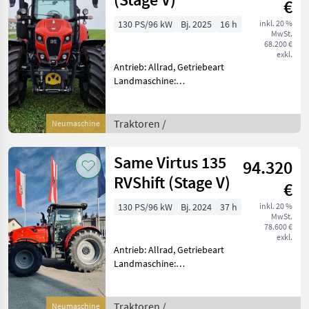
€
130 PS/96 kW
Bj. 2025
16 h
inkl. 20 %
MwSt.
68.200 €
exkl.
Antrieb: Allrad, Getriebeart
Landmaschine:
Lastschaltgetriebe,
Plattform: Kabine,
Zapfwellendrehzahl:
Traktoren /
Neumaschine
540/540E/1000/1000E,
Höchstgeschwindigkeit in
Same Virtus 135
94.320
km/h: 40 km/h, Aufladu
RVShift (Stage V)
€
130 PS/96 kW
Bj. 2024
37 h
inkl. 20 %
MwSt.
78.600 €
exkl.
Antrieb: Allrad, Getriebeart
Landmaschine:
Lastschaltgetriebe,
Plattform: Kabine,
Zapfwellendrehzahl:
Traktoren /
Neumaschine