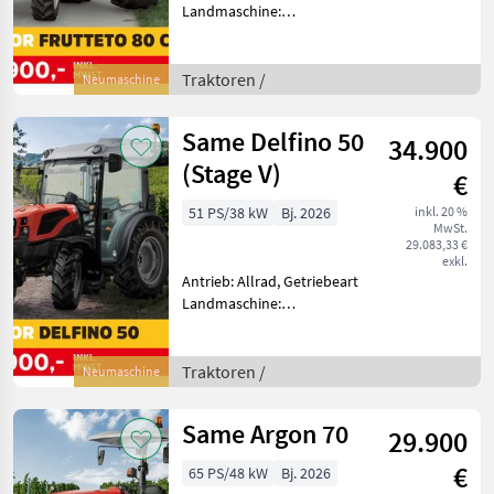
Landmaschine:
Schaltgetriebe, Plattform:
Kabine,
Zapfwellendrehzahl:
Traktoren /
Neumaschine
540/540E,
Höchstgeschwindigkeit in
Same Delfino 50
34.900
km/h: 40 km/h, Aufladung:
Turbolader
(Stage V)
€
51 PS/38 kW
Bj. 2026
inkl. 20 %
MwSt.
29.083,33 €
exkl.
Antrieb: Allrad, Getriebeart
Landmaschine:
Schaltgetriebe, Plattform:
Kabine,
Zapfwellendrehzahl: 540,
Traktoren /
Neumaschine
Höchstgeschwindigkeit in
km/h: 40 km/h, Aufladung:
Same Argon 70
29.900
Turbolader mit L
€
65 PS/48 kW
Bj. 2026