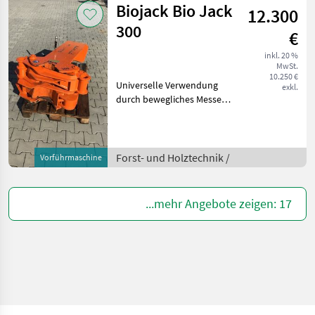
Biojack Bio Jack
12.300
km/h: 40 km/h, Aufladung:
Turbola
300
€
inkl. 20 %
MwSt.
10.250 €
Universelle Verwendung
exkl.
durch bewegliches Messer
Sammeln und Schneiden
Gefertigt aus Hochfesten
Hardox Stahl Greifer
Synchron zueinander
Forst- und Holztechnik /
Vorführmaschine
schließend Durch die ge
...mehr Angebote zeigen: 17