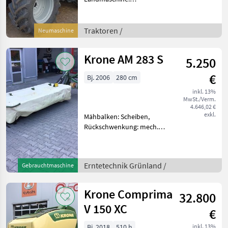
Lastschaltgetriebe,
Plattform: Kabine,
Zapfwellendrehzahl:
Traktoren /
Neumaschine
540/540E/1000/1000E,
Höchstgeschwindigkeit in
Krone AM 283 S
5.250
km/h: 40 km/h, Aufladu
€
Bj. 2006
280 cm
inkl. 13%
MwSt./Verm.
4.646,02 €
exkl.
Mähbalken: Scheiben,
Rückschwenkung: mech.
Rückschwenkung, Art des
Mähwerks: Heckmähwerke,
Hochstellung Arbeitsbreite
Erntetechnik Grünland /
Gebrauchtmaschine
280cm 5 Mähscheiben 2
Mähtrommeln Gelenkwell
Krone Comprima
32.800
V 150 XC
€
Bj. 2018
510 h
inkl. 13%