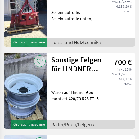
MwSt./Verm.
4.159,29 €
exkl.
Seileinlaufrolle:
Seileinlaufrolle unten,
Zugleistung: 6, 5 Tonnen,
elektrohydr. Bedienung,
Schutzgitter, Funk
Forst- und Holztechnik /
Gebrauchtmaschine
Schildbreite 165 cm 11 mm
Seil Hochverdichtet ca 75 m
F
Sonstige Felgen
700 €
für LINDNER
inkl. 13%
MwSt./Verm.
GEO 64/74/84/94
619,47 €
exkl.
Waren auf Lindner Geo
montiert 420/70 R28 ET -50
Kommen sie vorbei, das
Team der Firma Fischer
zeigt Ihnen das
Gerät/Maschine gerne und
Räder/Pneu/Felgen /
Gebrauchtmaschine
bittet um Terminabsp