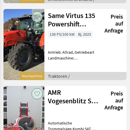
Zinkenverlustsicherung
Arbeitsbreite 1 Schwad: 7,
30 m ; 2 Sc
Same Virtus 135
Preis
Powershift
auf
Anfrage
(Stage V)
136 PS/100 kW
Bj. 2025
Antrieb: Allrad, Getriebeart
Landmaschine:
Lastschaltgetriebe,
Plattform: Kabine,
Zapfwellendrehzahl:
Traktoren /
Neumaschine
540/540E/1000/1000E,
Höchstgeschwindigkeit in
AMR
Preis
km/h: 40 km/h, Aufladu
Vogesenblitz SAT
auf
Anfrage
4-700/52 PE-THO
Automatische
Trommelsäge Kombi SAT 4-