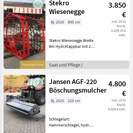
Stekro
3.850
Wiesenegge
€
Bj. 2026
800 cm
inkl. 20 %
MwSt.
3.208,33 €
exkl.
Stekro Wiesenegge Breite
8m Hydr.Klappbar mit 2
Zylindern 3 Punkaufnahme
Kommen sie vorbei, das
Team der Firma Fischer
Saat und Pflege /
Neumaschine
zeigt Ihnen das
Gerät/Maschine gerne
Jansen AGF-220
4.800
Böschungsmulcher
€
Bj. 2025
220 cm
inkl. 20 %
MwSt.
4.000 € exkl.
Schlegelart:
Hammerschlegel, hydr.
Seitenverschub, Walzen,