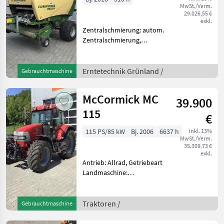
MwSt./Verm.
29.026,55 €
exkl.
Zentralschmierung: autom.
Zentralschmierung,
Ballenkammer: variable
Ballenkammer, Druckluft,
Netzbindung, Schneidwerk
Erntetechnik Grünland /
Gebrauchtmaschine
Sehr gut erhaltene und
gepflegte Comprima mit
McCormick MC
39.900
neuer
115
€
115 PS/85 kW
Bj. 2006
6637 h
inkl. 13%
MwSt./Verm.
35.309,73 €
exkl.
Antrieb: Allrad, Getriebeart
Landmaschine:
Lastschaltgetriebe,
Plattform: Kabine,
Zapfwellendrehzahl:
Traktoren /
Gebrauchtmaschine
540/1000,
Höchstgeschwindigkeit in