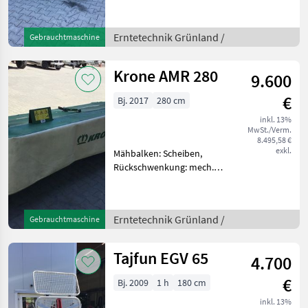
Mähwerks: Heckmähwerke,
Hochstellung Kuhn
Heckmähwerk GMD 315 +
Erntetechnik Grünland /
Gebrauchtmaschine
Arbeitsbreite 315cm +
Klingenschnellwechseler +
Krone AMR 280
9.600
Schwad
€
Bj. 2017
280 cm
inkl. 13%
MwSt./Verm.
8.495,58 €
exkl.
Mähbalken: Scheiben,
Rückschwenkung: mech.
Rückschwenkung, Art des
Mähwerks: Heckmähwerke,
Hochstellung,
Erntetechnik Grünland /
Gebrauchtmaschine
Schnitthöhenverstellung,
Klingenschnellverschluss,
Entlastungsfede
Tajfun EGV 65
4.700
€
Bj. 2009
1 h
180 cm
inkl. 13%