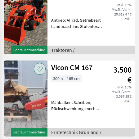
inkl. 13%
MwSt./Verm.
20.619,47 €
exkl.
Antrieb: Allrad, Getriebeart
Landmaschine: Stufenloses
Getriebe, Plattform: ohne
Kabine,
Zapfwellendrehzahl: 540,
Traktoren /
Gebrauchtmaschine
Höchstgeschwindigkeit in
km/h: 25 km/h, Oberlenker
hinte
Vicon CM 167
3.500
€
300 h
165 cm
inkl. 13%
MwSt./Verm.
3.097,35 €
exkl.
Mähbalken: Scheiben,
Rückschwenkung: mech.
Rückschwenkung, Art des
Mähwerks: Heckmähwerke,
Hochstellung Leichtes und
Erntetechnik Grünland /
Gebrauchtmaschine
gut erhaltenes Vicon