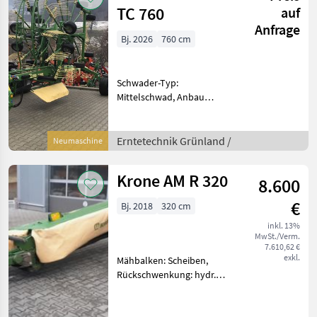
TC 760
auf
Anfrage
Bj. 2026
760 cm
Schwader-Typ:
Mittelschwad, Anbau
Schwader, Beleuchtung,
Lenkachse,
Nachlaufeinrichtung,
Erntetechnik Grünland /
Neumaschine
Tandemachse Hydraulisch
verstellbarer Arbeitsbreite
Krone AM R 320
8.600
von 6, 8 bis 7, 6m mit
visuelle
€
Bj. 2018
320 cm
inkl. 13%
MwSt./Verm.
7.610,62 €
exkl.
Mähbalken: Scheiben,
Rückschwenkung: hydr.
Rückschwenkung, Art des
Mähwerks: Heckmähwerke,
Hochstellung 3, 2m