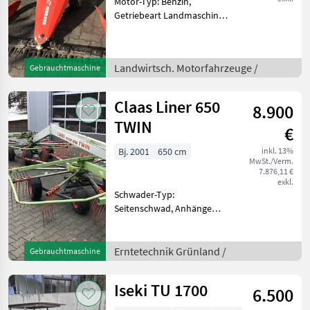
Motor-Typ: Benzin,
Getriebeart Landmaschine:
Schaltgetriebe,
Zylinderanzahl: 1 Zylinder,
Lenkbremse 2 Takt Rotax
Landwirtsch. Motorfahrzeuge /
Gebrauchtmaschine
MAG 300 Motor 2 Gang
Wendegetriebe
Mittelschnittbal
Claas Liner 650
8.900
TWIN
€
Bj. 2001
650 cm
inkl. 13%
MwSt./Verm.
7.876,11 €
exkl.
Schwader-Typ:
Seitenschwad, Anhänge
Schwader, Beleuchtung,
Lenkachse,
Nachlaufeinrichtung,
Erntetechnik Grünland /
Gebrauchtmaschine
Tandemachse Der
Schwader wurde komplett
Iseki TU 1700
6.500
überholt und ist sofort
Einsatzbereit