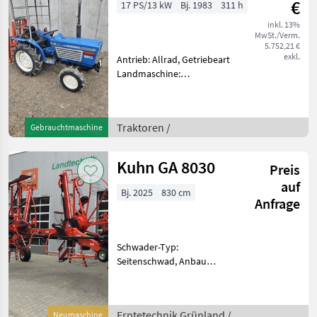
€
17 PS/13 kW
Bj. 1983
311 h
inkl. 13%
MwSt./Verm.
5.752,21 €
exkl.
Antrieb: Allrad, Getriebeart
Landmaschine:
Lastschaltgetriebe,
Plattform: Verdeck,
Abgasstufe: Tier 1/Stage I,
Traktoren /
Gebrauchtmaschine
Oberlenker hinten:
mechanisch,
Anhängevorrichtung:
Kuhn GA 8030
Preis
manuell
auf
Bj. 2025
830 cm
Anfrage
Schwader-Typ:
Seitenschwad, Anbau
Schwader, Beleuchtung,
Lenkachse,
Nachlaufeinrichtung,
Erntetechnik Grünland /
Neumaschine