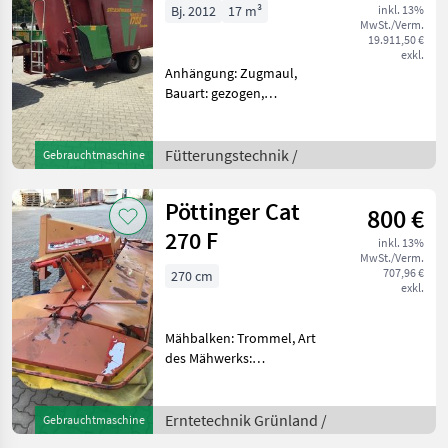
Double
Bj. 2012
17 m³
inkl. 13%
MwSt./Verm.
19.911,50 €
exkl.
Anhängung: Zugmaul,
Bauart: gezogen,
Futteraustrag: beidseitig,
Misch-Anordnung:
horizontal, Mischsystem:
Fütterungstechnik /
Gebrauchtmaschine
Schnecken, Stützfuß,
Wiegeeinrichtung - Auswurf
Pöttinger Cat
800 €
vorne Beidseitig
270 F
inkl. 13%
MwSt./Verm.
707,96 €
270 cm
exkl.
Mähbalken: Trommel, Art
des Mähwerks:
Frontmähwerke
Arbeitsbreite 270cm 4
Trommeln 2
Erntetechnik Grünland /
Gebrauchtmaschine
Schwadscheiben