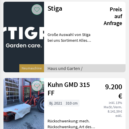
Gelenkwelle
Stiga
Preis
Entlastungsfedern
Funktionstüchtig Kommen
auf
s
Anfrage
Große Auswahl von Stiga
bei uns Sortiment Alles
rund um Haus Und Garten
bei uns im Fachhandel
Kommen sie vorbei wir
beraten sie gerne Haus und
Haus und Garten /
Neumaschine
Garten Rasentrakto
Kuhn GMD 315
9.200
FF
€
Bj. 2021
310 cm
inkl. 13%
MwSt./Verm.
8.141,59 €
exkl.
Rückschwenkung: mech.
Rückschwenkung, Art des