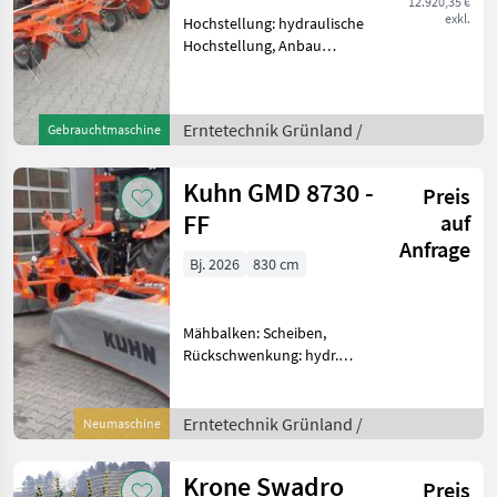
12.920,35 €
exkl.
Hochstellung: hydraulische
Hochstellung, Anbau
Kreisler, Beleuchtung,
Grenzstreueinrichtung,
Streuwinkelverstellung,
Erntetechnik Grünland /
Gebrauchtmaschine
Schutzbügel Sehr schöner
Kreiselzettwender mit 8 Kre
Kuhn GMD 8730 -
Preis
FF
auf
Anfrage
Bj. 2026
830 cm
Mähbalken: Scheiben,
Rückschwenkung: hydr.
Rückschwenkung, Art des
Mähwerks: Heckmähwerke,
Beleuchtung, Hochstellung,
Erntetechnik Grünland /
Neumaschine
Schnitthöhenverstellung
Kuhn GMD 8730-FF
Krone Swadro
Preis
Mähwerk But