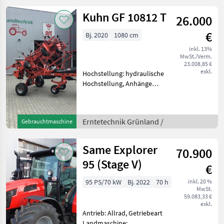
Heckmähwerk 4
Mähscheiben 3 K
Kuhn GF 10812 T
26.000
€
Bj. 2020
1080 cm
inkl. 13%
MwSt./Verm.
23.008,85 €
exkl.
Hochstellung: hydraulische
Hochstellung, Anhänge
Kreisler, Beleuchtung,
Zinkenverlustsicherung,
Transport Fahrwerk,
Erntetechnik Grünland /
Gebrauchtmaschine
Grenzstreueinrichtung,
Streuwinkelverstellung,
Schutzbüg
Same Explorer
70.900
95 (Stage V)
€
95 PS/70 kW
Bj. 2022
70 h
inkl. 20 %
MwSt.
59.083,33 €
exkl.
Antrieb: Allrad, Getriebeart
Landmaschine: