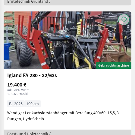
Erntetechnik Grünland /
Gebrauchtmaschine
Igland FA 280 - 32/63s
19.400 €
inkl. 20 % MwSt.
16.166,67 € exkl.
Bj. 2026
190 cm
Wendiger Lenkachsforstanhänger mit Bereifung 400/60 -15,5, 3
Rungen, Hydr.Scheib
Forst- und Holztechnik /