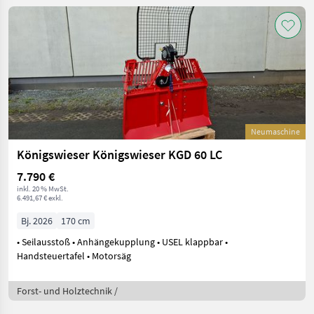
Neumaschine
Königswieser Königswieser KGD 60 LC
7.790 €
inkl. 20 % MwSt.
6.491,67 € exkl.
Bj. 2026
170 cm
• Seilausstoß • Anhängekupplung • USEL klappbar •
Handsteuertafel • Motorsäg
Forst- und Holztechnik /