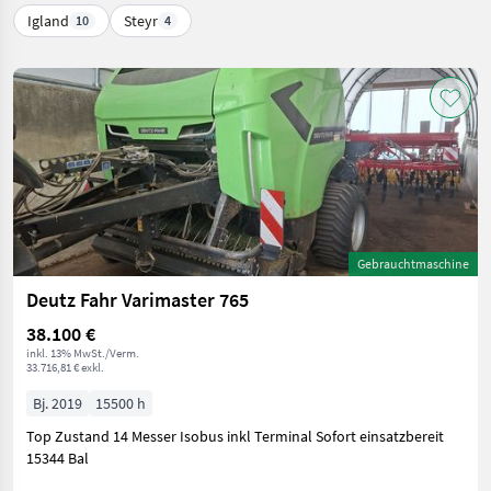
Igland
Steyr
10
4
Gebrauchtmaschine
Deutz Fahr Varimaster 765
38.100 €
inkl. 13% MwSt./Verm.
33.716,81 € exkl.
Bj. 2019
15500 h
Top Zustand 14 Messer Isobus inkl Terminal Sofort einsatzbereit
15344 Bal