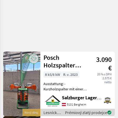
Posch
3.090
Holzspalter
€
Spaltaxt 8 to,
8 kS/6 kW
R. v. 2023
20 % s DPH
2.575 €
Turbo 400V
netto
Ausstattung: -
Kurzholzspalter mit einer
max. Scheitlänge von 55cm
Salzburger Lagerhaus-Technik
- Zylinderhub 54 cm -
Spaltmesserlänge 20 cm -
5101 Bergheim
Tankinhalt 5 Liter
Lesnícke
Prémiový zlatý prodejce
Nový stroj
Hydrauliköl -
a