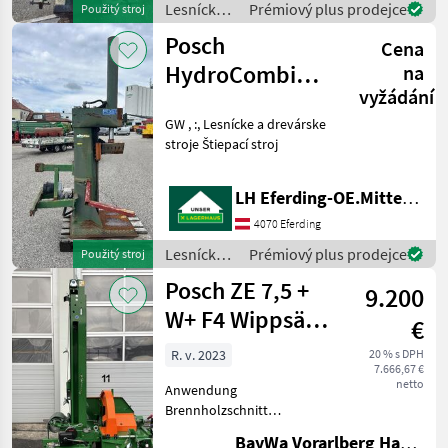
Lesnícke a
Prémiový plus prodejce
Použitý stroj
drevárske
Posch
Cena
stroje /
Posch
HydroCombi
na
vyžádání
30to
GW , :, Lesnícke a drevárske
stroje Štiepací stroj
LH Eferding-OE.Mitte, Eferding
4070 Eferding
Lesnícke a
Prémiový plus prodejce
Použitý stroj
drevárske
Posch ZE 7,5 +
9.200
stroje /
Posch
W+ F4 Wippsäge
€
mit Förderband
R. v. 2023
20 % s DPH
7.666,67 €
netto
Anwendung
Brennholzschnitt
Schnittdurchmesser bis 24
BayWa Vorarlberg HandelsGmbH BayWa Technik