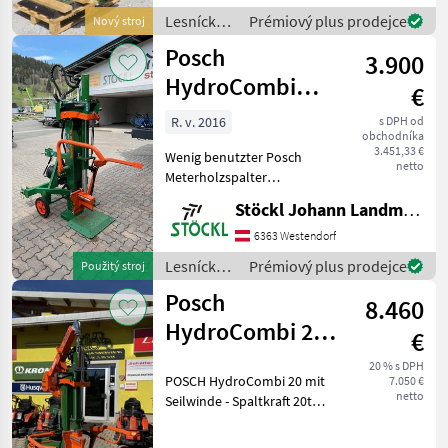
Lesnícke a drevárske stroje
Lesnícke a
Prémiový plus prodejce
Nový stroj
Štiepací stroj
drevárske
Posch
3.900
stroje /
Posch
HydroCombi
€
13to
R. v. 2016
s DPH od
obchodníka
3.451,33 €
Wenig benutzter Posch
netto
Meterholzspalter
HydroCombi 13to,
Stöckl Johann Landmaschinen GesmbH & Co KG
Zapfwellenantrieb, (A)
Lesnícke a drevárske stroje
6363 Westendorf
Štiepací stroj
Lesnícke a
Prémiový plus prodejce
Použitý stroj
drevárske
Posch
8.460
stroje /
Posch
HydroCombi 20
€
mit Seilwinde
20 % s DPH
POSCH HydroCombi 20 mit
7.050 €
500
netto
Seilwinde - Spaltkraft 20to -
FixoMatic - Graugusspumpe
- Dreipunktanbau Kat I &