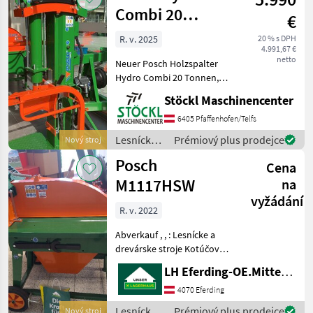
Posch
Combi 20
€
Tonnen
R. v. 2025
20 % s DPH
4.991,67 €
netto
Neuer Posch Holzspalter
Hydro Combi 20 Tonnen,
Antrieb mit Zapfwelle,
Stöckl Maschinencenter
mechanischer Stammheber,
Fixomatik, Autospeed,
6405 Pfaffenhofen/Telfs
Scheitellänge bis 105 cm.
Lesnícke a
Prémiový plus prodejce
Nový stroj
Maschine ist Neu. , :,
drevárske
Posch
Cena
stroje /
Posch
M1117HSW
na
vyžádání
R. v. 2022
Abverkauf , , : Lesnícke a
drevárske stroje Kotúčová
píla
LH Eferding-OE.Mitte, Eferding
4070 Eferding
Lesnícke a
Prémiový plus prodejce
Nový stroj