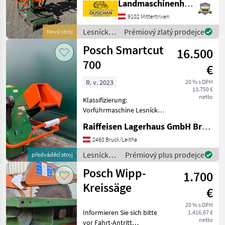
Landmaschinenhandel Ouschan Anton
Kat II - Zapfwellenantrieb -
Sappelhalterung - Sp
9102 Mittertrixen
Lesnícke
Prémiový zlatý prodejce
Nový stroj
a
Posch Smartcut
16.500
drevárske
stroje /
700
€
Posch
R. v. 2023
20 % s DPH
13.750 €
netto
Klassifizierung:
Vorführmaschine Lesnícke a
drevárske stroje Štiepací
Raiffeisen Lagerhaus GmbH Bruck/Leitha
stroj
2460 Bruck/Leitha
Lesnícke a
Prémiový plus prodejce
předváděcí stroj
drevárske
Posch Wipp-
1.700
stroje /
Posch
Kreissäge
€
20 % s DPH
Informieren Sie sich bitte
1.416,67 €
netto
vor Fahrt-Antritt