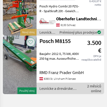
6.416,67 €
Zapfwellenantrieb
netto
Posch Hydro Combi 20 PZG-
R - Spaltkraft 20t - Gewicht
530 kg - hydraulischer
Oberhofer Landtechnik GmbH
Stammheber für
ergonomisches Arbeiten -
6130 Schwaz
Antrieb durch Zapfwelle,
Lesnícke a
Prémiový plus prodejce
Nový stroj
empfohlene Zapfwel
drevárske
Posch M8155
3.500
stroje /
Posch
€
Baujahr: 2012 0, 75 kW, 400V
DPH je
250 kg max. Auswurfhöhe:
neaplikovateľné
1, 1m - 3, 3m
Förderbandneigung
RMD Franz Prader GmbH
zwischen 10° - 40° mit
Seilwinde verstellbar
6393 St. Ulrich am Pillersee
Gurtbreite 30cm
2 měsíců
Förderbandgesch
Lesnícke a drevárske
online
Použitý stroj
stroje / Posch