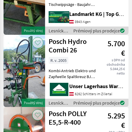
Tischwippsäge - Baujahr
unbekannt - Sägeblatt mit
Landmarkt KG | Top Gebrauchtmaschinen Zentrum
70cm - E-Antrieb Wir
nehmen uns gerne für
8943 Aigen
Fragen oder Besichtigungen
Lesnícke a
Prémiový plus prodejce
Použitý stroj
auch außerhalb der Öf
drevárske
Posch Hydro
5.700
stroje /
Posch
Combi 26
€
R. v. 2005
s DPH od
obchodníka
5.044,25 €
Kombi-Antrieb Elektro und
netto
Zapfwelle Spaltkreuz BJ
2005 Informieren Sie sich
Unser Lagerhaus Warenhandelsges.m.b.H.
bitte vor Fahrt-Antritt
telefonisch, ob die von
6262 Schlitters im Zillertal
Ihnen angefragte Maschine
Lesnícke a
Prémiový plus prodejce
Použitý stroj
aktuell bei u
drevárske
Posch POLLY
5.295
stroje /
Posch
E5,5-R-400
€