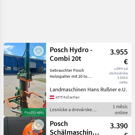
Posch Hydro -
3.955
Combi 20t
€
s DPH od
Gebrauchter Posch
obchodníka
Holzspalter mit 20 to
3.500 €
Spaltkraft. PRIVATVERKAUF
netto
!! , :, Lesnícke a drevárske
Landmaschinen Hans Rußner e.U.
stroje Štiepací stroj
4575 Roßleithen
1 měsíc
Lesnícke a drevárske
online
Použitý stroj
stroje / Posch
Posch
3.390
Schälmaschine