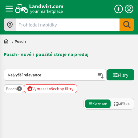
Prohledat nabídky
/
Posch
Posch - nové / použité stroje na predaj
Takto se řadí nabídky na Landwirt.com
Filtry
x
x
Posch
Vymazat všechny filtry
Seznam
Mřížka
Zpřesnit