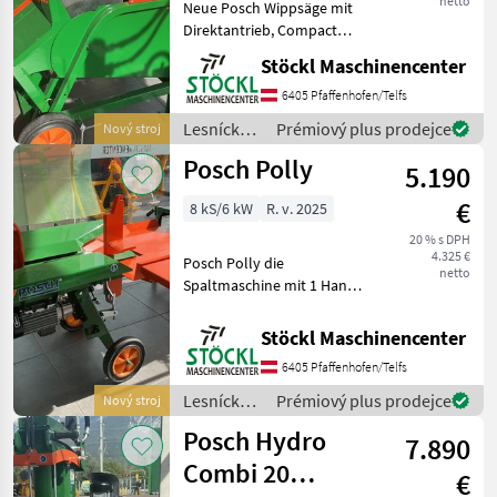
netto
Neue Posch Wippsäge mit
Direktantrieb, Compact
Plus. 5.5 Kw Motor, 400 v,
Stöckl Maschinencenter
700 cm Blatt. Neu
Lagergerät , :, Lesnícke a
6405 Pfaffenhofen/Telfs
drevárske stroje Kotúčová
Lesnícke a
Prémiový plus prodejce
Nový stroj
píla
drevárske
Posch Polly
5.190
stroje /
Posch
€
8 kS/6 kW
R. v. 2025
20 % s DPH
4.325 €
Posch Polly die
netto
Spaltmaschine mit 1 Hand
Bedienung, mit der
Autospeed Funktion wählt
Stöckl Maschinencenter
das Gerät automatisch die
6405 Pfaffenhofen/Telfs
optimale
Vorlaufgeschwindigkeit. Die
Lesnícke a
Prémiový plus prodejce
Nový stroj
Klappe schließen
drevárske
Posch Hydro
7.890
stroje /
Posch
Combi 20
€