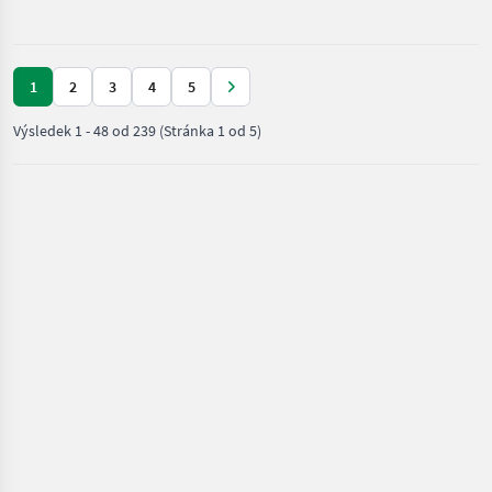
drevárske
stroje /
Posch
1
2
3
4
5
Výsledek
1
-
48
od
239
(Stránka 1 od 5)