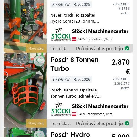
Tonnen
8 kS/6 kW
R. v. 2025
20 % s DPH
6.575 €
netto
Neuer Posch Holzspalter
Hydro Combi 20 Tonnrn,
mit Zapfwellen und Elektro
Stöckl Maschinencenter
Antrieb 400 v, Max.
Scheitellänge 110 cm,
6405 Pfaffenhofen/Telfs
Fixomatik System, 2
Lesnícke a
Prémiový plus prodejce
Nový stroj
Geschwindigkeiten. Neu , :, ,
drevárske
Posch 8 Tonnen
2.870
stroje /
Posch
Turbo
€
8 kS/6 kW
R. v. 2026
20 % s DPH
2.391,67 €
netto
Posch Brennholzspalter 8
Tonnen Turbo, schnelle Vor
und
Stöckl Maschinencenter
Rücklaufgeschwindigkeit,
55 cm Scheitellänge.
6405 Pfaffenhofen/Telfs
Maschine ist Neu. , :,
Lesnícke a
Prémiový plus prodejce
Nový stroj
Lesnícke a drevárske stroje
drevárske
Posch Hydro
Štiepací str
5.990
stroje /