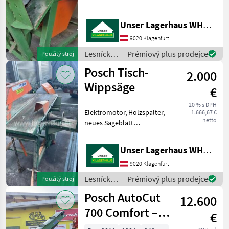
telefonisch, ob die
von Ihnen angefragte
Unser Lagerhaus WHG, Kärnten, Klagenfurt
Maschine aktuell bei uns
am Lager steht. Wir
9020 Klagenfurt
inserieren auch Maschinen,
Lesnícke a
Prémiový plus prodejce
Použitý stroj
die sic
drevárske
Posch Tisch-
2.000
stroje /
Posch
Wippsäge
€
20 % s DPH
Elektromotor, Holzspalter,
1.666,67 €
netto
neues Sägeblatt
Informieren Sie sich bitte
vor Fahrt-Antritt
Unser Lagerhaus WHG, Kärnten, Klagenfurt
telefonisch, ob die von
Ihnen angefragte Maschine
9020 Klagenfurt
aktuell bei uns am Lager s
Lesnícke a
Prémiový plus prodejce
Použitý stroj
drevárske
Posch AutoCut
12.600
stroje /
Posch
700 Comfort –
€
vysokovýkonná