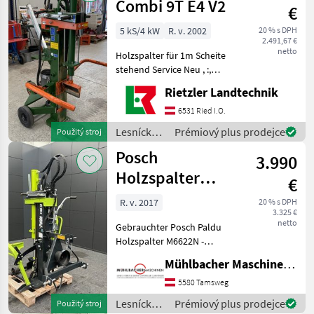
Posch
Combi 9T E4 V2
€
5 kS/4 kW
R. v. 2002
20 % s DPH
2.491,67 €
netto
Holzspalter für 1m Scheite
stehend Service Neu , :,
Lesnícke a drevárske stroje
Rietzler Landtechnik
Štiepací stroj
6531 Ried I.O.
Lesnícke a
Prémiový plus prodejce
Použitý stroj
drevárske
Posch
3.990
stroje /
Posch
Holzspalter
€
Paldu M6622N,
R. v. 2017
20 % s DPH
3.325 €
gebraucht
netto
Gebrauchter Posch Paldu
Holzspalter M6622N -
Zapfwellenantrieb -
Mühlbacher Maschinen GmbH
Kraftbedarf: 14kW - max.
Stempelgeschwindigkeit
5580 Tamsweg
Vorlauf Stufe 1/2 cm/s 7/14
Lesnícke a
Prémiový plus prodejce
Použitý stroj
- max. Stempelgesc