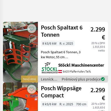
Posch Spaltaxt 6
2.299
Tonnen
€
8 kS/6 kW
R. v. 2025
20 % s DPH
1.915,83 €
netto
Posch Spaltaxt 6 Tonnen, 3
kw Motor, 55 cm
Scheitellänge,
Stöckl Maschinencenter
Vollgummiräder, NEU , :,
Lesnícke a drevárske stroje
6405 Pfaffenhofen/Telfs
Štiepací stroj
Lesnícke a
Prémiový plus prodejce
Nový stroj
drevárske
Posch Wippsäge
2.299
stroje /
Posch
Compact
€
8 kS/6 kW
R. v. 2025
700 cm
20 % s DPH
1.915,83 €