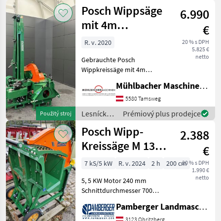
drevárske
Posch Wippsäge
6.990
stroje /
Posch
mit 4m
€
Förderband
R. v. 2020
20 % s DPH
5.825 €
M1365SWF4,
netto
Gebrauchte Posch
gebraucht
Wippkreissäge mit 4m
Förderband M1365SWF4 -
Mühlbacher Maschinen GmbH
Zapfwellenantrieb -
Gelenkwelle -
5580 Tamsweg
Hartmetallblatt - 4m
Lesnícke a
Prémiový plus prodejce
Použitý stroj
Förderband - Baujahr 2020 -
drevárske
Posch Wipp-
Eigengewicht
2.388
stroje /
Posch
Kreissäge M 136
€
HSW
7 kS/5 kW
R. v. 2024
2 h
200 cm
20 % s DPH
1.990 €
netto
5, 5 KW Motor 240 mm
Schnittdurchmesser 700
mm Sägeblatt
Pamberger Landmaschinentechnik GmbH
Transporträder
Änderungen und Irrtümer
3123 Obritzberg