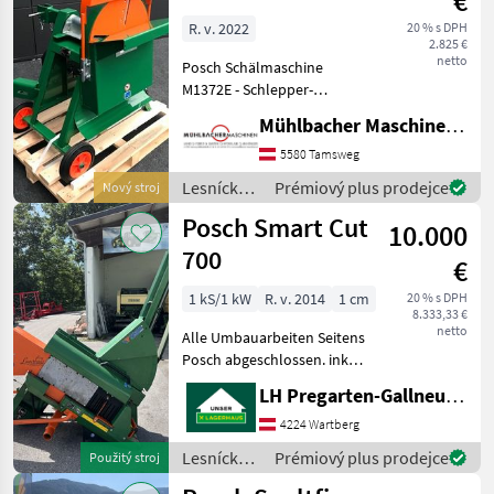
€
M1372E
R. v. 2022
20 % s DPH
2.825 €
Zapfwellenantrieb
netto
Posch Schälmaschine
M1372E - Schlepper-
Zapfwelle - Kraftbedarf
Mühlbacher Maschinen GmbH
mind. 7, 5kW - max.
empfohlene
5580 Tamsweg
Zapfwellendrehzahl 540
Lesnícke a
Prémiový plus prodejce
Nový stroj
U/min - dreirilliger
drevárske
Posch Smart Cut
Keilriemenantrieb - G
10.000
stroje /
Posch
700
€
1 kS/1 kW
R. v. 2014
1 cm
20 % s DPH
8.333,33 €
netto
Alle Umbauarbeiten Seitens
Posch abgeschlossen. inkl.
Gelenkwelle , :, Lesnícke a
LH Pregarten-Gallneukirchen, Pregarten
drevárske stroje Kotúčová
píla
4224 Wartberg
Lesnícke a
Prémiový plus prodejce
Použitý stroj
drevárske