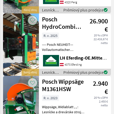
4320 Perg
Lesnícke a
Prémiový plus prodejce
Nový stroj
drevárske
Posch
26.900
stroje /
Posch
HydroCombi
€
22to-M6274FHR
R. v. 2025
20 % s DPH
22.416,67 €
netto
---- Posch NEUHEIT---
Vollautomatischer
Holzspalter, HydroCombi
LH Eferding-OE.Mitte, Eferding
22to mit Funkseilwinde 750,
Spalttisch --
4070 Eferding
https://www.youtube.com/watch?
Lesnícke a
Prémiový plus prodejce
Nový stroj
v=Vs_EBL0Bvis , , Lesnícke a
drevárske
Posch Wippsäge
2.940
stroje /
Posch
M1361HSW
€
R. v. 2023
20 % s DPH
2.450 €
netto
Wippsäge, Widiablatt , , :
Lesnícke a drevárske stroje