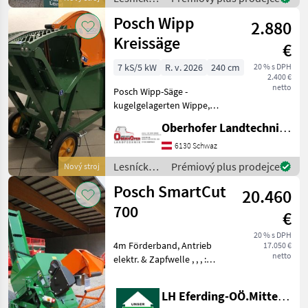
drevárske
Posch Wipp
2.880
stroje /
Posch
Kreissäge
€
7 kS/5 kW
R. v. 2026
240 cm
20 % s DPH
2.400 €
netto
Posch Wipp-Säge -
kugelgelagerten Wippe,
spezielle Wippkonstruktion
Oberhofer Landtechnik GmbH
- mit 5, 5 kW-E-Motor 400V,
S6, CEE 16A (E-Antrieb: mit
6130 Schwaz
Motorschutzschalter und
Lesnícke a
Prémiový plus prodejce
Nový stroj
Phasenwender)
drevárske
Posch SmartCut
20.460
stroje /
Posch
700
€
20 % s DPH
4m Förderband, Antrieb
17.050 €
netto
elektr. & Zapfwelle , , , :
Lesnícke a drevárske stroje
Kotúčová píla
LH Eferding-OÖ.Mitte, Perg