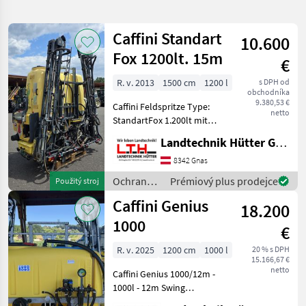
hledání
Caffini Standart
10.600
Kategorie
Země
Filtry
1
Fox 1200lt. 15m
€
Zobrazit
R. v. 2013
1500 cm
1200 l
s DPH od
AKTUÁLNÍ
Obnovit
23
obchodníka
CESTA
9.380,53 €
výsledků
Caffini Feldspritze Type:
netto
Caffini
StandartFox 1.200lt mit
15m Gestänge, Baujahr
Landtechnik Hütter GmbH & Co KG
VYBRAT
2013 Dreifach Düsenkopf,
KATEGORII
Schaummarkierer,
8342 Gnas
Computer mit KM/H
Ochrana
Prémiový plus prodejce
Použitý stroj
poľnohospodárska technika
23
Steuerung und 5
rastlín /
Caffini Genius
Teilbreitenventi
18.200
Caffini
MARKETPLACE
1000
€
Nabídky
Marketplace
Inzeráty
R. v. 2025
1200 cm
1000 l
20 % s DPH
prodejců
15.166,67 €
netto
Caffini Genius 1000/12m -
1000l - 12m Swing
Gestänge, feuerverzinkt -