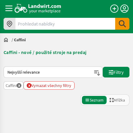
Prohledat nabídky
/
Caffini
Caffini - nové / použité stroje na predaj
Takto se řadí nabídky na Landwirt.com
Filtry
x
x
Caffini
Vymazat všechny filtry
Seznam
Mřížka
Zpřesnit