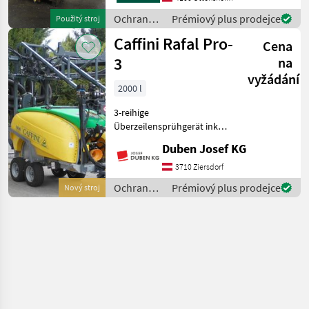
Teilbreiten,
Ochrana
Prémiový plus prodejce
Použitý stroj
Behälterrotationsdüse,
rastlín /
Caffini Rafal Pro-
Beleuchtung Reinwasser
Cena
Caffini
3
na
vyžádání
2000 l
3-reihige
Überzeilensprühgerät inkl.
Tandemachse mit
Duben Josef KG
Breitreifen 23/8.50-12,
feuerverzinkten Rahmen,
3710 Ziersdorf
Zahnradgetriebe,
Ochrana
Prémiový plus prodejce
Nový stroj
Hochleistungturbine 33 kW,
rastlín /
Motorventile “Compac
Caffini