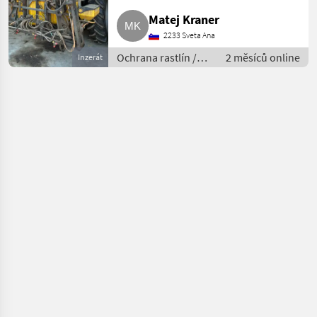
Matej Kraner
2233 Sveta Ana
Ochrana rastlín /
2 měsíců online
Inzerát
Poľné postrekovače