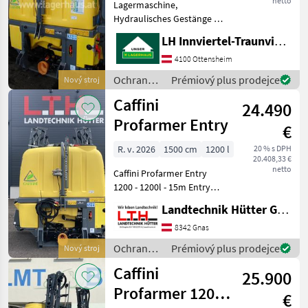
netto
Lagermaschine,
Hydraulisches Gestänge mit
KTL Beschichtung,
LH Innviertel-Traunviertel-Urfahr eGen, Ottensheim
Klappung links und rechts
unabhängig, hydraulische
4100 Ottensheim
Höhenführung mit
Ochrana
Prémiový plus prodejce
Nový stroj
Stickstoffdämpfung,
rastlín /
Caffini
hydraulischer Hangaus
24.490
Caffini
Profarmer Entry
€
R. v. 2026
1500 cm
1200 l
20 % s DPH
20.408,33 €
netto
Caffini Profarmer Entry
1200 - 1200l - 15m Entry
Gestänge, KTL-
Landtechnik Hütter GmbH & Co KG
Beschichtung und
Epoxystaub lackiert -
8342 Gnas
separate Klappung - Pumpe
Ochrana
Prémiový plus prodejce
Nový stroj
150l/min - 3-Fach
rastlín /
Caffini
Düsenkopf
25.900
Caffini
Profarmer 1200L
€