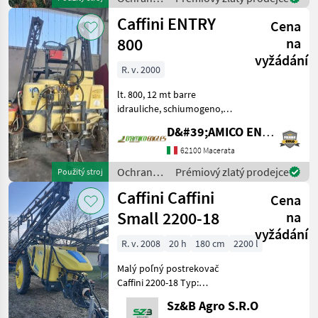
Ochrana rastlín Poľ
rastlín /
Caffini ENTRY
Cena
Caffini
800
na
vyžádání
R. v. 2000
lt. 800, 12 mt barre
idrauliche, schiumogeno,
timone, ruote d'appoggio,
D&#39;AMICO ENGLES SRL
cardano, trainata e portata,
anno: 2000 Druh
62100 Macerata
konštrukcie: Zavesený
Ochrana
Prémiový zlatý prodejce
Použitý stroj
Ochrana rastlín Poľné pos
rastlín /
Caffini Caffini
Cena
Caffini
Small 2200-18
na
vyžádání
R. v. 2008
20 h
180 cm
2200 l
Malý poľný postrekovač
Caffini 2200-18 Typ:
Namontovaný alebo
Sz&B Agro S.R.O
ťahaný poľný postrekovač