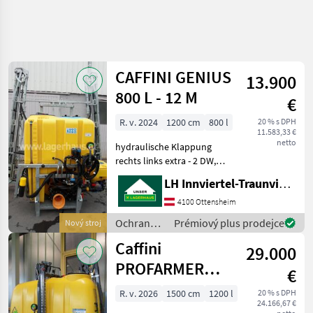
CAFFINI GENIUS
13.900
800 L - 12 M
€
R. v. 2024
1200 cm
800 l
20 % s DPH
11.583,33 €
netto
hydraulische Klappung
rechts links extra - 2 DW,
mechanische
LH Innviertel-Traunviertel-Urfahr eGen, Ottensheim
Höhenverstellung mit der
Winde, Saug und
4100 Ottensheim
Druckfilter, Reinwasser und
Ochrana
Prémiový plus prodejce
Nový stroj
Handwaschbehälter
rastlín /
Caffini
integriert, Gestänges
29.000
Caffini
PROFARMER
€
ENTRY 1200 L-15
R. v. 2026
1500 cm
1200 l
20 % s DPH
24.166,67 €
M