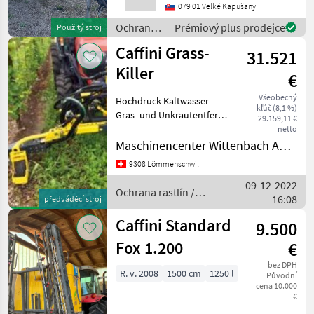
(séria „Small“ zahŕňa oba
079 01 Veľké Kapušany
typy). Kapacita 2200 litrov
Ochrana
Prémiový plus prodejce
Použitý stroj
zvyčajne naznačuje ť
rastlín /
Caffini Grass-
31.521
Caffini
Killer
€
Všeobecný
Hochdruck-Kaltwasser
kľúč (8,1 %)
Gras- und Unkrautentferner
29.159,11 €
für Baumstreifen und
netto
Kommunaleinsatz. Grass
Maschinencenter Wittenbach AG (Landtechnik)
Killer Caffini Mono,
9308 Lömmenschwil
Frontanbau mit 400mm
09-12-2022
Spritzkopf, 600 Liter Tank
Ochrana rastlín /
16:08
im
předváděcí stroj
Caffini
Caffini Standard
9.500
Fox 1.200
€
bez DPH
R. v. 2008
1500 cm
1250 l
Původní
cena 10.000
€