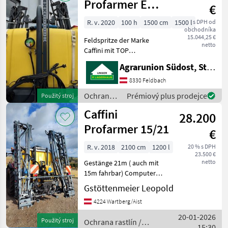
Profarmer E
€
1500
R. v. 2020
100 h
1500 cm
1500 l
s DPH od
obchodníka
15.044,25 €
Feldspritze der Marke
netto
Caffini mit TOP
Ausstattung!!!
Agrarunion Südost, Standort Gniebing
Frischwasserbehälter
Einspülbehälter für
8330 Feldbach
Spritzmittel elektrische
Ochrana
Prémiový plus prodejce
Použitý stroj
Steuerung der 7 Teilbreiten
rastlín /
Caffini
mittels Bordc
28.200
Caffini
Profarmer 15/21
€
R. v. 2018
2100 cm
1200 l
20 % s DPH
23.500 €
netto
Gestänge 21m ( auch mit
15m fahrbar) Computer
CB9 mit AVmap GPSSystem
Gstöttenmeier Leopold
(automatische
4224 Wartberg/Aist
Teilbreitenschaltung)
Dreifachdüsenkopf, 1
20-01-2026
Použitý stroj
Ochrana rastlín /
Doppelwirkendes
15:30