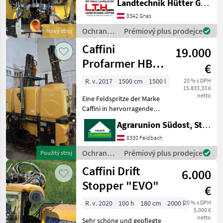
Landtechnik Hütter GmbH & Co KG
Pumpe 150l/min - 3-Fach
Düsenkopf -
8342 Gnas
Einspülschleuse Smart mit
Ochrana
Prémiový plus prodejce
Nový stroj
Kanisterreinigung - 7
rastlín /
Caffini
19.000
Caffini
Profarmer HBS
€
1500
R. v. 2017
1500 cm
1500 l
20 % s DPH
15.833,33 €
netto
Eine Feldspritze der Marke
Caffini in hervorragendem
Zustand steht zum
Agrarunion Südost, Standort Gniebing
Verkauf!! Caffini Pro Farmer
HBS 1.500lt. 15m Treejet
8330 Feldbach
Epoxystaub lackierter
Ochrana
Prémiový plus prodejce
Použitý stroj
Ramen Hydr
rastlín /
Caffini Drift
6.000
Caffini
Stopper "EVO"
€
R. v. 2020
100 h
180 cm
2000 l
20 % s DPH
5.000 €
netto
Sehr schöne und gepflegte