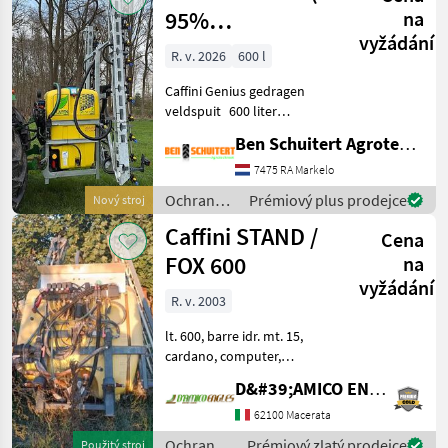
95%
na
vyžádání
driftredcutie)
R. v. 2026
600 l
Caffini Genius gedragen
veldspuit 600 liter
tankinhoud 3 in 1 tank
Ben Schuitert Agrotechniek
hoofdtank, schoonwater
tank en handenwastank
7475 RA Markelo
compleet gegalvaniseerd
Ochrana
Prémiový plus prodejce
Nový stroj
frame en spuitboom 12
rastlín /
Caffini STAND /
meter
Cena
Caffini
FOX 600
na
vyžádání
R. v. 2003
lt. 600, barre idr. mt. 15,
cardano, computer,
schiumogeno e tracciafile, 5
D&#39;AMICO ENGLES SRL
settori a comandi elettrici -
anno: 2003- Druh
62100 Macerata
konštrukcie: Zavesený
Ochrana
Prémiový zlatý prodejce
Použitý stroj