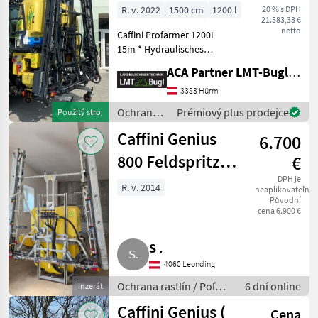
15m
R. v. 2022
1500 cm
1200 l
20 % s DPH
21.583,33 €
netto
Caffini Profarmer 1200L
15m * Hydraulisches
Gestänge mit unabhängiger
ACA Partner LMT-Bugl GmbH
Klappung links/rechts *
Hydraulische
3383 Hürm
Höhenverstellung mit
Ochrana
Prémiový plus prodejce
Použitý stroj
Stickstoffdämpfung *
rastlín /
Pendelhangaus
Caffini Genius
6.700
Caffini
800 Feldspritze
€
12 m
DPH je
R. v. 2014
neaplikovateľné
Původní
cena 6.900 €
S .
4060 Leonding
Ochrana rastlín / Poľné
6 dní online
Inzerát
postrekovače
Caffini Genius (
Cena