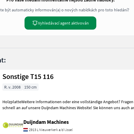
te být automaticky informován(a) o nových nabídkách pro toto hledání?
Vyhledávací agent aktivován
t:
Sonstige T15 116
R. v. 2008
150 cm
HolzplatteWeitere Informationen oder eine vollständige Angebot? Fragen 
schnell an auf unsere Duijndam Machines Website! Sie können uns auch a
Duijndam Machines
2913 L Nieuwerkerk a/d IJssel