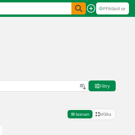
Přihlásit se
Filtry
Seznam
Mřížka