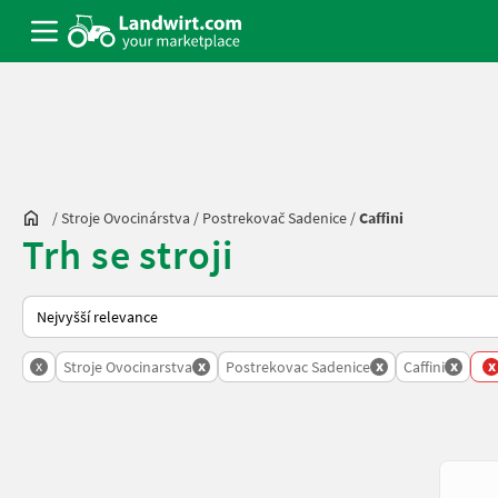
/
Stroje Ovocinárstva
/
Postrekovač Sadenice
/
Caffini
Trh se stroji
Takto se řadí nabídky na Landwirt.com
x
x
x
x
x
Stroje Ovocinarstva
Postrekovac Sadenice
Caffini