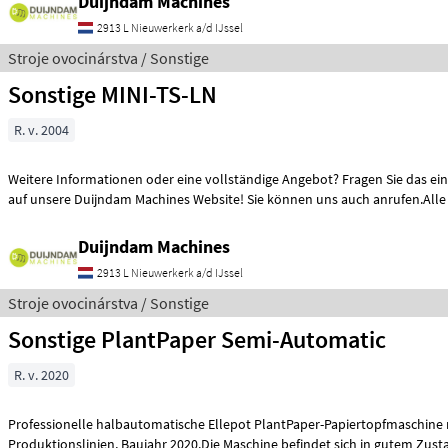
Duijndam Machines
2913 L Nieuwerkerk a/d IJssel
Stroje ovocinárstva / Sonstige
Sonstige MINI-TS-LN
R. v. 2004
Weitere Informationen oder eine vollständige Angebot? Fragen Sie das ein
auf unsere Duijndam Machines Website! Sie können uns auch anrufen.Alle
Duijndam Machines
2913 L Nieuwerkerk a/d IJssel
Stroje ovocinárstva / Sonstige
Sonstige PlantPaper Semi-Automatic
R. v. 2020
Professionelle halbautomatische Ellepot PlantPaper-Papiertopfmaschine 
Produktionslinien, Baujahr 2020.Die Maschine befindet sich in gute