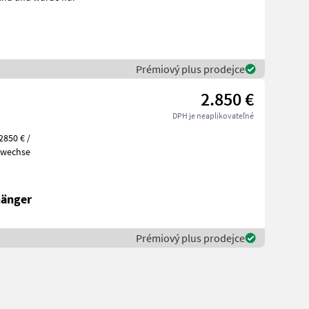
Prémiový plus prodejce
2.850 €
DPH je neaplikovateľné
2850 € /
 Ölwechse
hänger
Prémiový plus prodejce