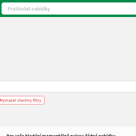
Prohledat nabídky
Vymazat všechny filtry
Pro vaše hledání momentálně nejsou žádné nabídky.