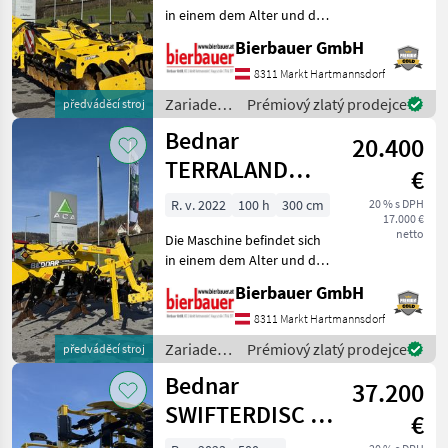
in einem dem Alter und der
Nutzung entsprechenden
Bierbauer GmbH
Zustand und kann nach
telefonischer Vereinbarung
8311 Markt Hartmannsdorf
gerne vor Ort besichtigt
Zariadenia
Prémiový zlatý prodejce
předváděcí stroj
und geprüft we
na
Bednar
20.400
obrábanie
pôdy /
TERRALAND
€
Bednar
TN3000M
R. v. 2022
100 h
300 cm
20 % s DPH
17.000 €
netto
Die Maschine befindet sich
in einem dem Alter und der
Nutzung entsprechenden
Bierbauer GmbH
Zustand und kann nach
telefonischer Vereinbarung
8311 Markt Hartmannsdorf
gerne vor Ort besichtigt
Zariadenia
Prémiový zlatý prodejce
předváděcí stroj
und geprüft we
na
Bednar
37.200
obrábanie
pôdy /
SWIFTERDISC XN
€
Bednar
5000