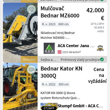
560mm Durchmesser,
na
Mulčovač
TwinDisc- System,
42.000
obrábanie
pôdy /
Bednar MZ6000
€
Bednar
R. v. 2023
600 cm
20 % s DPH
35.000 €
netto
Skladovací stroj Bednar
Mulcher MZ6000 -
Upevnenie oja so 40 mm
ACA Center Janu GmbH
ťažným okom - Chôdza os -
Nôž na kukuricu a trávu -
2201 Gerasdorf
Krycie dosky pre vonkajšie
Sejba a
Prémiový zlatý prodejce
Nový stroj
rámy - Protinož
starostlivosť
Bednar Kator KN
Cena
o plodinu
/ Bednar
3000Q
na
vyžádání
R. v. 2022
300 cm
KATOR KN 3000 Q Stone
system Rotorschutz Quick
change
Stumpf GmbH - ACA Center Stumpf
system/Messerschnellwechselsystem