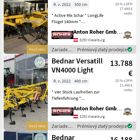
TN3000 M7R
R. v. 2022
300 cm
20 % s DPH
17.490 €
netto
* Active Mix Schar * LongLife
Flügel 140mm *
Meisselschare LongLife
Anton Roher GmbH (ACA Center Roher)
40mm * hydraulische
Tiefenverstellung *
3250 Wieselburg
Beleuchtungsanlage *
Zariadenia
Prémiový zlatý prodejce
Nový stroj
Walzenverbreiterung für
na
Bednar Versatill
ebene A
13.788
obrábanie
pôdy /
VN4000 Light
€
Bednar
R. v. 2022
400 cm
20 % s DPH
11.490 €
netto
* vier Stück Laufrollen zur
Tiefenführung *
hydraulische
Anton Roher GmbH (ACA Center Roher)
Arbeitstiefenverstellung *
Hercules Zinken mit
3250 Wieselburg
200mm Gänsefußschar *
Zariadenia
Prémiový zlatý prodejce
Nový stroj
drei reihiger
na
Bednar
Nachlaufstriegel mit v
16.188
obrábanie