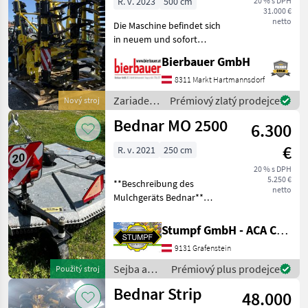
R. v. 2023
500 cm
20 % s DPH
31.000 €
netto
Die Maschine befindet sich
in neuem und sofort
einsatzbereitem Zustand
Bierbauer GmbH
und kann nach
telefonischer Vereinbarung
8311 Markt Hartmannsdorf
gerne vor Ort besichtigt
Zariadenia
Prémiový zlatý prodejce
Nový stroj
werden. Neumaschine sofo
na
Bednar MO 2500
6.300
obrábanie
pôdy /
€
R. v. 2021
250 cm
Bednar
20 % s DPH
5.250 €
**Beschreibung des
netto
Mulchgeräts Bednar**
**Modell:** MO 2500
**Marke:** Bednar
Stumpf GmbH - ACA Center Stumpf
**Baujahr:** 2021
9131 Grafenstein
**Betriebsstunden:** 0
Stunden **Arbeitsbreite:**
Sejba a
Prémiový plus prodejce
Použitý stroj
250
starostlivosť
Bednar Strip
48.000
o plodinu