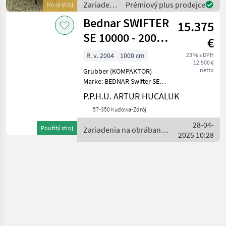
Zariadenia
Prémiový plus prodejce
Nový stroj
Arbeitssektionen in
na
Bednar SWIFTER
Parallellogrammaufhäng
15.375
obrábanie
pôdy /
SE 10000 - 2004
€
Bednar
ROK - 10 M
R. v. 2004
1000 cm
23 % s DPH
12.500 €
netto
Grubber (KOMPAKTOR)
Marke: BEDNAR Swifter SE
10000, Produktionsjahr
P.P.H.U. ARTUR HUCALUK
2004, Arbeitsbreite 10 m.
57-350 Kudowa-Zdrój
Wir bieten
Transportdienstleistungen
28-04-
Použitý stroj
Zariadenia na obrábanie
für die Lieferung gekaufter
2025 10:28
pôdy / Bednar