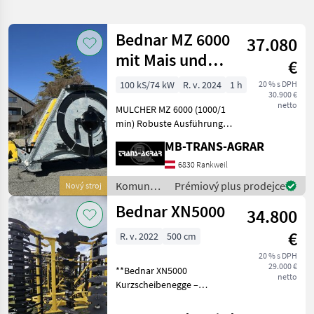
hledání
Bednar MZ 6000
37.080
Kategorie
Země
Filtry
1
mit Mais und
€
Gras Version !
Zobrazit
100 kS/74 kW
R. v. 2024
1 h
20 % s DPH
AKTUÁLNÍ
Obnovit
30
30.900 €
Mulcher Sich
CESTA
netto
výsledků
MULCHER MZ 6000 (1000/1
Bednar
min) Robuste Ausführung
mit horizontalen Messern -
MB-TRANS-AGRAR
VYBRAT
4 Stk.per Rotor
KATEGORII
Hydraulische Klappung von
6830 Rankweil
Transport- in
Komunálne
Prémiový plus prodejce
Nový stroj
poľnohospodárska technika
29
Arbeitsstellung
stroje /
Bednar XN5000
Transportsicherun
34.800
Bednar
komunálna technika
1
€
R. v. 2022
500 cm
MARKETPLACE
20 % s DPH
29.000 €
**Bednar XN5000
netto
Nabídky
Kurzscheibenegge –
Marketplace
Inzeráty
prodejců
Robust. Präzise.
Einsatzbereit.** Die Bednar