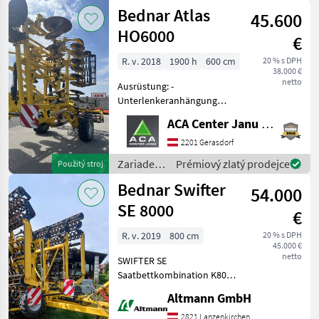
na
Bednar Atlas
45.600
obrábanie
pôdy /
HO6000
€
Bednar
R. v. 2018
1900 h
600 cm
20 % s DPH
38.000 €
netto
Ausrüstung: -
Unterlenkeranhängung
KAT.3 - Gezackte Scheiben
ACA Center Janu GmbH
mit Durchmesser 660mm -
Doppelstabwalze mit
2201 Gerasdorf
Rohrstabwalze
Zariadenia
Prémiový zlatý prodejce
Použitý stroj
(Durchmesser 470mm) und
na
Bednar Swifter
Flachstabwalze (D
54.000
obrábanie
pôdy /
SE 8000
€
Bednar
R. v. 2019
800 cm
20 % s DPH
45.000 €
netto
SWIFTER SE
Saatbettkombination K80
Anhängung Spurlockerer
Altmann GmbH
Crossboard Vordere
Krümelwalze 2
2821 Lanzenkirchen