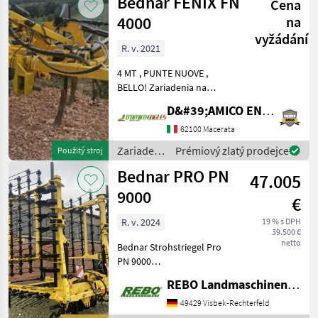
Bednar FENIX FN
Cena
obrábanie
pôdy /
4000
na
Bednar
vyžádání
R. v. 2021
4 MT , PUNTE NUOVE ,
BELLO! Zariadenia na
obrábanie pôdy Brána
D&#39;AMICO ENGLES SRL
62100 Macerata
Zariadenia
Prémiový zlatý prodejce
Použitý stroj
na
Bednar PRO PN
47.005
obrábanie
pôdy /
9000
€
Bednar
R. v. 2024
19 % s DPH
39.500 €
netto
Bednar Strohstriegel Pro
PN 9000
Dreipunktaufhängung Kat.
REBO Landmaschinen GmbH, Zentrale
II / Kat. III Hydraulische Ein-
und Ausklappung 5
49429 Visbek-Rechterfeld
Striegelreihen