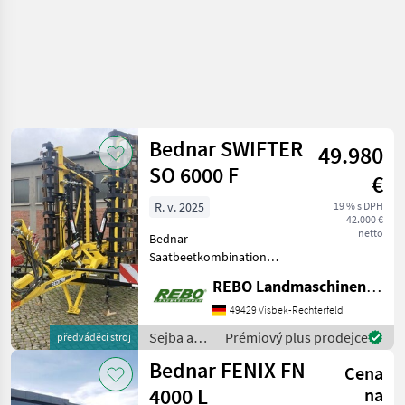
Bednar SWIFTER
49.980
SO 6000 F
€
R. v. 2025
19 % s DPH
42.000 €
netto
Bednar
Saatbeetkombination
SWIFTER SO 6000 F
REBO Landmaschinen GmbH, Zentrale
Anhängung K80, unten
Spurlockerer CRUSHBAR -
49429 Visbek-Rechterfeld
Hydraulische Planierleiste
Sejba a
Prémiový plus prodejce
předváděcí stroj
Vordere Flachstabwalzen
starostlivosť
Bednar FENIX FN
370 mm Krümelleiste Sek
Cena
o plodinu
/ Bednar
4000 L
na