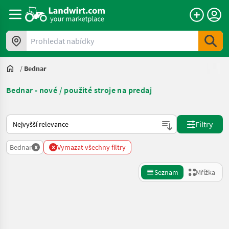
Prohledat nabídky
/
Bednar
Bednar - nové / použité stroje na predaj
Takto se řadí nabídky na Landwirt.com
Filtry
x
x
Bednar
Vymazat všechny filtry
Seznam
Mřížka
Zpřesnit