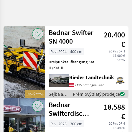
Bednar Swifter
20.400
SN 4000
€
R. v. 2024
400 cm
20 % s DPH
17.000 €
netto
Dreipunktaufhängung Kat.
II./Kat. III
Maschinenrahmen
Rieder Landtechnik
Hydraulische Klappung von
Transport- in
2135 Kottingneusiedl
Arbeitsstellung Vordere
Sejba a
Prémiový zlatý prodejce
Nový stroj
Flachstabwalzen, vordere
starostlivosť
Bednar
mechanische Planier
18.588
o plodinu
/ Bednar
Swifterdisc
€
XN3000
R. v. 2023
300 cm
20 % s DPH
15.490 €