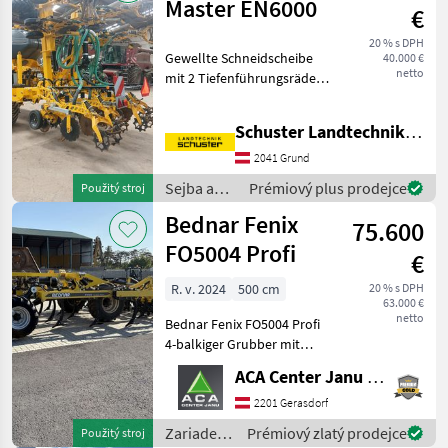
/ Bednar
Master EN6000
€
20 % s DPH
Gewellte Schneidscheibe
40.000 €
netto
mit 2 Tiefenführungsräder.
Reihenputzer nach der
Schneidscheibe. Zinken mit
Schuster Landtechnik Grund
hydraulischer
Steinsicherung. Arbeitstiefe
2041 Grund
5-35cm. Flachstab N
Sejba a
Prémiový plus prodejce
Použitý stroj
starostlivosť
Bednar Fenix
75.600
o plodinu
/ Bednar
FO5004 Profi
€
R. v. 2024
500 cm
20 % s DPH
63.000 €
netto
Bednar Fenix FO5004 Profi
4-balkiger Grubber mit
800mm Rahmenhöhe
ACA Center Janu GmbH
Ausstattung: - Long Life
Meißelschar 80mm breite
2201 Gerasdorf
inkl. Flügel mit 125mm -
Zariadenia
Prémiový zlatý prodejce
Použitý stroj
hydraulische Tiefen