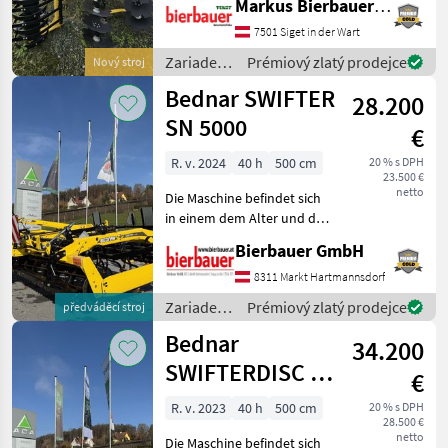
Markus Bierbauer GmbH
XN5000 ist eine
7501 Siget in der Wart
leistungsstarke Dreipunkt-
Kurzscheibenegge mit
Zariadenia
Prémiový zlatý prodejce
Nový stroj
**gezackten Scheibe
na
Bednar SWIFTER
28.200
obrábanie
pôdy /
SN 5000
€
Bednar
R. v. 2024
40 h
500 cm
20 % s DPH
23.500 €
netto
Die Maschine befindet sich
in einem dem Alter und der
Nutzung entsprechenden
Bierbauer GmbH
Zustand und kann nach
telefonischer Vereinbarung
8311 Markt Hartmannsdorf
gerne vor Ort besichtigt
Zariadenia
Prémiový zlatý prodejce
předváděcí stroj
und geprüft we
na
Bednar
34.200
obrábanie
pôdy /
SWIFTERDISC XN
€
Bednar
5000
R. v. 2023
40 h
500 cm
20 % s DPH
28.500 €
netto
Die Maschine befindet sich