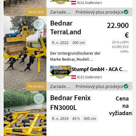
Empfohlene
9131 Grafenstein
Traktorleistung 90 - 250 PS
Zariadenia
Prémiový plus prodejce
Nový stroj
Gewicht 1631 kg Breite 3 m
na
Bednar
Getr
22.900
obrábanie
pôdy /
TerraLand
€
Bednar
R. v. 2022
300 cm
20 % s DPH
19.083,33 €
netto
Der Untergrundlockerer der
Marke Bednar, Modell
Terraland TN3000 M5R,
Stumpf GmbH - ACA Center Stumpf
bietet eine beeindruckende
Kombination aus moderner
9131 Grafenstein
Technik und robuster
Zariadenia
Prémiový plus prodejce
Nový stroj
Bauweise. Dieses 2022
na
Bednar Fenix
Cena
obrábanie
pôdy /
na
FN3000L
Bednar
vyžiadani
R. v. 2019
45 h
300 cm