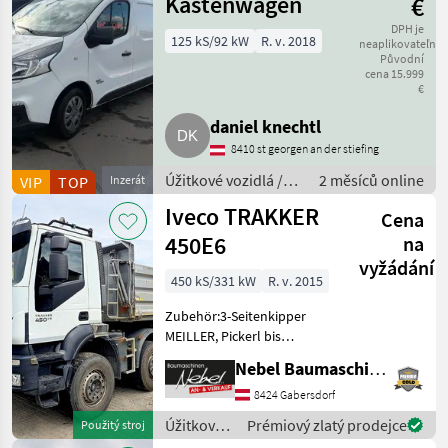
Kastenwagen
€
DPH je
125 kS/92 kW
R. v. 2018
neaplikovateľné
Původní
cena 15.999
€
daniel knechtl
8410 st georgen an der stiefing
Úžitkové vozidlá /
2 měsíců online
VIP
TOP
Inzerát
Nákladné auto
Iveco TRAKKER
Cena
450E6
na
vyžádání
450 kS/331 kW
R. v. 2015
Zubehör:3-Seitenkipper
MEILLER, Pickerl bis
Nov.2026 konfigurácia
Nebel Baumaschinen
nápravy: 8x4, manuálna
prevodovka, : manuálna
8424 Gabersdorf
prevodovka Úžitkové
Úžitkové
Prémiový zlatý prodejce
Použitý stroj
vozidlá Nákladné auto
vozidlá /