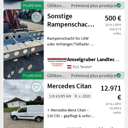
Úžitkové
Prémiový plus prodejce
Použitý stroj
vozidlá /
Sonstige
500 €
MAN
Rampenschacht
20 % s DPH
416,67 €
NEU
netto
Rampenschacht für LKW
oder Anhänger/Tieflader zu
verkaufen, Neu LxBxH
250x100x30 cm Verzinkt
Amselgruber Landtechnik GmbH
Úžitkové vozidlá Nákladné
auto
5121 Tarsdorf
Úžitkové
Prémiový plus prodejce
Použitý stroj
vozidlá /
Mercedes Citan
12.971
Sonstige
€
116 kS/85 kW
R. v. 2020
19 % s DPH
10.900 €
⭐ Mercedes-Benz Citan –
netto
116 CDI – gepflegt & sofort
verfügbar ⭐ Zum Verkauf
steht ein gepflegter