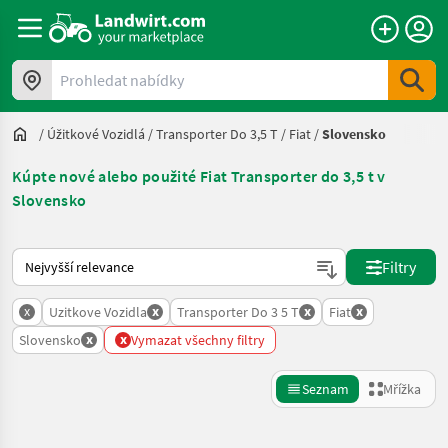
Prohledat nabídky
/
Úžitkové Vozidlá
/
Transporter Do 3,5 T
/
Fiat
/
Slovensko
Kúpte nové alebo použité Fiat Transporter do 3,5 t v
Slovensko
Takto se řadí nabídky na Landwirt.com
Filtry
x
x
x
x
Uzitkove Vozidla
Transporter Do 3 5 T
Fiat
x
x
Slovensko
Vymazat všechny filtry
Seznam
Mřížka