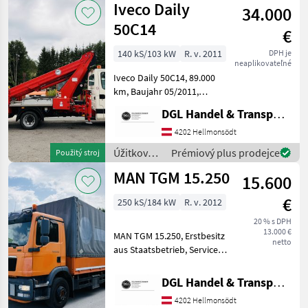
Iveco Daily
34.000
Iveco
50C14
€
140 kS/103 kW
R. v. 2011
DPH je
neaplikovateľné
Iveco Daily 50C14, 89.000
km, Baujahr 05/2011,
Erstbesitz aus
DGL Handel & Transporte
Staatsbetrieb, Diesel,
3sitzig, Ruthmann Steiger
4202 Hellmonsödt
TB270, 27 m Reichweite!!!
Úžitkové
Prémiový plus prodejce
Použitý stroj
seitlich 14 m bei ca.
vozidlá /
MAN TGM 15.250
15.600
Iveco
€
250 kS/184 kW
R. v. 2012
20 % s DPH
13.000 €
MAN TGM 15.250, Erstbesitz
netto
aus Staatsbetrieb, Service
gepflegt, Baujahr 04/2012,
188.000 km, Ladebordwand
DGL Handel & Transporte
( 4x Steuerung), Klima,
4202 Hellmonsödt
Sitzheizung, Sitzkühlung,