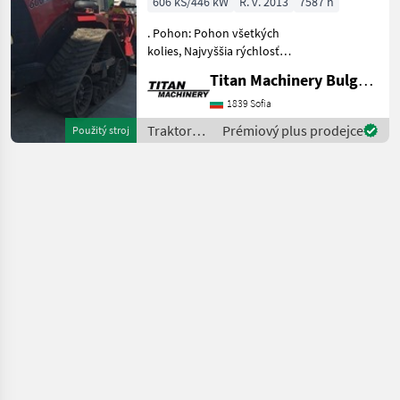
606 kS/446 kW
R. v. 2013
7587 h
. Pohon: Pohon všetkých
kolies, Najvyššia rýchlosť
km/h: 40 Traktory Tradičný
Titan Machinery Bulgaria EAD
traktor
1839 Sofia
Traktory /
Prémiový plus prodejce
Použitý stroj
Case IH