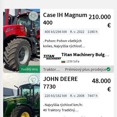
hledání
Case IH Magnum
210.000
Kategorie
Země
Filtry
2
1
400
€
Zobrazit
400 kS/294 kW
R. v. 2022
1180 h
AKTUÁLNÍ
Obnovit
6
CESTA
výsledků
. Pohon: Pohon všetkých
poľnohospodárska
kolies, Najvyššia rýchlosť
technika
km/h: 50 Traktory Tradičný
Titan Machinery Bulgaria EAD
traktor
Traktory
1839 Sofia
VYBRAT
Traktory /
Prémiový plus prodejce
Použitý stroj
KATEGORII
Case IH
JOHN DEERE
48.000
Tradičný traktor
5
7730
€
Špeciálne- a malé traktory
1
220 kS/162 kW
R. v. 2008
7447 h
. Najvyššia rýchlosť km/h:
ZNAČKY
40 Traktory Tradičný
traktor