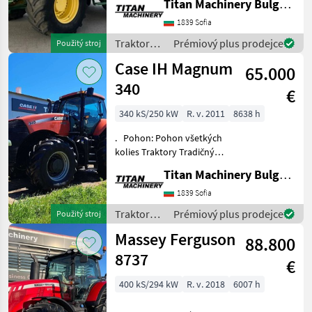
Titan Machinery Bulgaria EAD
1839 Sofia
Case
IH
Traktory /
Prémiový plus prodejce
Použitý stroj
John
John
Case IH Magnum
65.000
Deere
Deere
340
€
Massey
Ferguson
340 kS/250 kW
R. v. 2011
8638 h
MARKETPLACE
. Pohon: Pohon všetkých
kolies Traktory Tradičný
Nabídky
Marketplace
Inzeráty
traktor
prodejců
Titan Machinery Bulgaria EAD
1839 Sofia
Traktory /
Prémiový plus prodejce
Použitý stroj
Case IH
Massey Ferguson
88.800
8737
€
400 kS/294 kW
R. v. 2018
6007 h