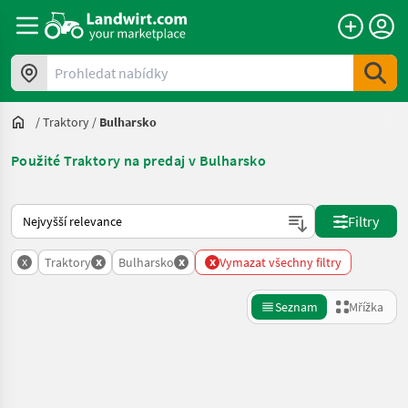
Prohledat nabídky
/
Traktory
/
Bulharsko
Použité Traktory na predaj v Bulharsko
Takto se řadí nabídky na Landwirt.com
Filtry
x
x
x
x
Traktory
Bulharsko
Vymazat všechny filtry
Seznam
Mřížka
Zpřesnit