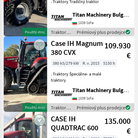
. Traktory Tradičný traktor
Titan Machinery Bulgaria EAD
1839 Sofia
Traktory /
Prémiový plus prodejce
Použitý stroj
Massey
Case IH Magnum
109.930
Ferguson
380 CVX
€
380 kS/279 kW
R. v. 2015
5150 h
. Traktory Špeciálne- a malé
traktory
Titan Machinery Bulgaria EAD
1839 Sofia
Traktory /
Prémiový plus prodejce
Použitý stroj
Case IH
CASE IH
135.000
QUADTRAC 600
€