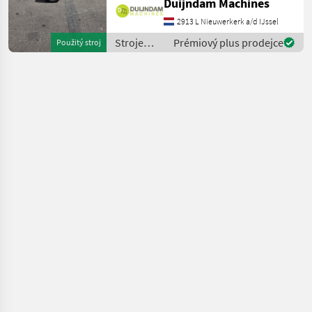
Duijndam Machines
verwendet werden
2913 L Nieuwerkerk a/d IJssel
kann.Diese Topfpress
Stroje
Prémiový plus prodejce
Použitý stroj
ovocinárstva
/ Sonstige