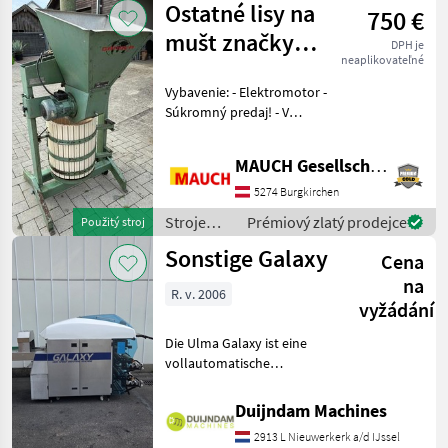
Ostatné lisy na
750 €
/ Voran
mušt značky
DPH je
neaplikovateľné
Ganser
Vybavenie: - Elektromotor -
Súkromný predaj! - V
prípade otázok som vám
rád k dispozícii. Aby som si
MAUCH Gesellschaft m.b.H. & Co.KG
na vás mohol vyhradiť
dostatok času, prosím,
5274 Burgkirchen
dohodnite si so
Stroje
Prémiový zlatý prodejce
Použitý stroj
ovocinárstva
Sonstige Galaxy
Cena
/ Sonstige
na
R. v. 2006
vyžádání
Die Ulma Galaxy ist eine
vollautomatische
Stretchfolienverpackungsmaschine
zum Verpacken von
Duijndam Machines
Frischprodukten auf
2913 L Nieuwerkerk a/d IJssel
Schalen, wie Fleisch, Fisch,