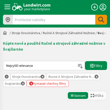
Prohledat nabídky
/
Stroje Ovocinárstva
/
Ručné A Strojové Záhradné Nožnice
/
Svajcia
Kúpte nové a použité Ručné a strojové záhradné nožnice v
Švajčiarsko
Takto se řadí nabídky na Landwirt.com
Filtry
x
x
x
Stroje Ovocinarstva
Rucne A Strojove Zahradne Noznice
x
x
Svajciarsko
Vymazat všechny filtry
Seznam
Mřížka