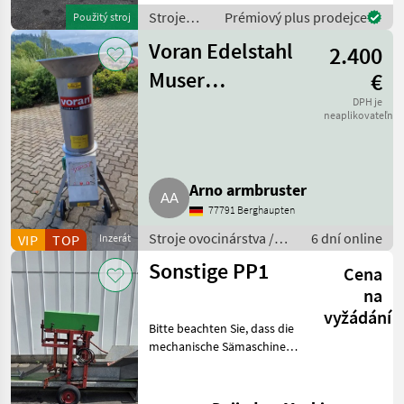
Gemüse, Obst und Frisch
Stroje
Prémiový plus prodejce
Použitý stroj
ovocinárstva
Voran Edelstahl
2.400
/ Sonstige
Muser
€
Rätzmühle Mixer
DPH je
neaplikovateľné
Arno armbruster
77791 Berghaupten
Stroje ovocinárstva /
6 dní online
VIP
TOP
Inzerát
Ostatné ovocinárské
Sonstige PP1
Cena
stroje
na
vyžádání
Bitte beachten Sie, dass die
mechanische Sämaschine
derzeit nur in Verbindung
mit der Stempelvorrichtung
für 6-cm-Kompostblöcke