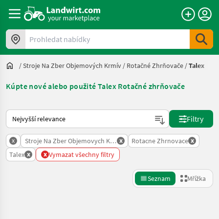
Prohledat nabídky
/
Stroje Na Zber Objemových Krmív
/
Rotačné Zhrňovače
/
Talex
Kúpte nové alebo použité Talex Rotačné zhrňovače
Takto se řadí nabídky na Landwirt.com
Filtry
x
x
x
Stroje Na Zber Objemovych Krmiv
Rotacne Zhrnovace
x
x
Talex
Vymazat všechny filtry
Seznam
Mřížka