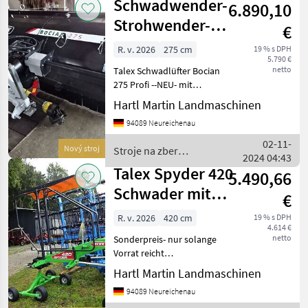
Schwadwender-
6.890,10
Strohwender-
€
Talex Bocian
R. v. 2026
275 cm
19 % s DPH
5.790 €
-275 -Pr
netto
Talex Schwadlüfter Bocian
275 Profi --NEU- mit
Gelenkwelle - LED
Hartl Martin Landmaschinen
Beleuchtung Ausgestattet
94089 Neureichenau
mit 8, 5 mm starken Zinken
- Lenkräder hinten-
02-11-
Nový stroj
Stroje na zber
Durchmesser 744 mm, 86 Zi
2024 04:43
objemových krmív / Talex
Talex Spyder 420
5.490,66
Schwader mit
€
Gelenkwelle -
R. v. 2026
420 cm
19 % s DPH
4.614 €
Neu
netto
Sonderpreis- nur solange
Vorrat reicht
***********************************************
Hartl Martin Landmaschinen
Schwader Talex 4, 2 Meter
94089 Neureichenau
NEU- - mit Gelenkwelle-