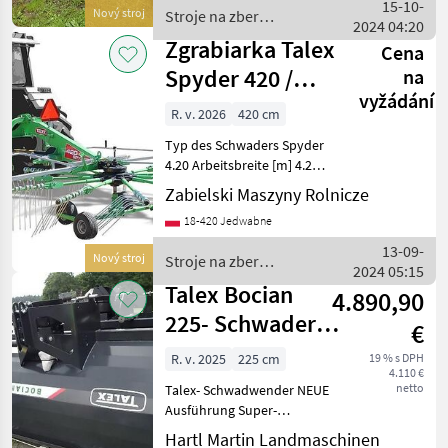
Gewicht ca. 630
15-10-
Nový stroj
Stroje na zber
2024 04:20
objemových krmív / Talex
Zgrabiarka Talex
Cena
Spyder 420 /
na
vyžádání
RASTRILLO
R. v. 2026
420 cm
TALEX SP
Typ des Schwaders Spyder
4.20 Arbeitsbreite [m] 4.2
Mindestleistungsbedarf
Zabielski Maszyny Rolnicze
[hp] 40 Zapfwellendrehzahl
18-420 Jedwabne
[U/min] 540 Gewicht [kg]
670 Anzahl der Arme [pcs]
13-09-
Nový stroj
Stroje na zber
11(6 klappba
2024 05:15
objemových krmív / Talex
Talex Bocian
4.890,90
225- Schwader-
€
Wender 225-
R. v. 2025
225 cm
19 % s DPH
4.110 €
Sonderpreis -
netto
Talex- Schwadwender NEUE
Ausführung Super-
Sonderpreis nur solange
Hartl Martin Landmaschinen