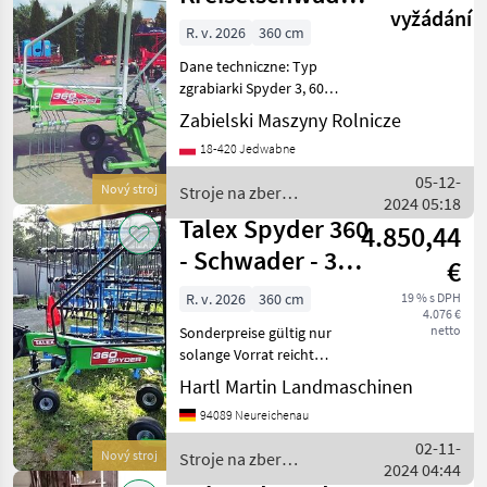
Talex
vyžádání
Rake/ Zgrabiarka
R. v. 2026
360 cm
karuzelowa Spy
Dane techniczne: Typ
zgrabiarki Spyder 3, 60
Szerokość robocza [m] 3, 60
Zabielski Maszyny Rolnicze
Prędkość obrotowa WOM
18-420 Jedwabne
[obr./min.] 540 Masa [kg]
570 Liczba ramion [szt.] 9 (4
05-12-
Nový stroj
Stroje na zber
składane do
2024 05:18
objemových krmív / Talex
Talex Spyder 360
4.850,44
- Schwader - 3,6
€
Meter-
R. v. 2026
360 cm
19 % s DPH
4.076 €
Sonderpreis
netto
Sonderpreise gültig nur
solange Vorrat reicht
***********************************************
Hartl Martin Landmaschinen
Talex Kreiselschwader-NEU-
94089 Neureichenau
Modell Spyder 360-
02-11-
Nový stroj
Stroje na zber
2024 04:44
objemových krmív / Talex