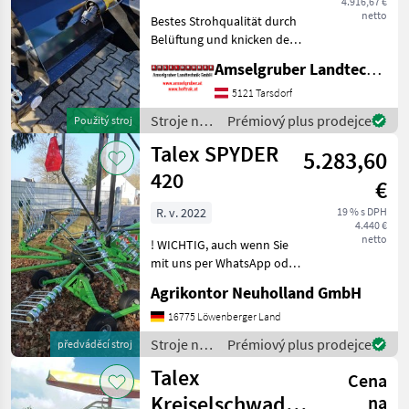
4.916,67 €
netto
Bestes Strohqualität durch
Belüftung und knicken der
Halme und somit
Amselgruber Landtechnik GmbH
schnellere Trocknung
Durch das Anheben des
5121 Tarsdorf
Schwades wird das Stroh
Stroje na
Prémiový plus prodejce
Použitý stroj
automatisch entstaubt,
zber
Talex SPYDER
und S
5.283,60
objemových
krmív /
420
€
Talex
R. v. 2022
19 % s DPH
4.440 €
netto
! WICHTIG, auch wenn Sie
mit uns per WhatsApp oder
ähnlich chatten und
Agrikontor Neuholland GmbH
daraufhin Maschinen
kaufen, bitte kontrollieren
16775 Löwenberger Land
Sie die Auftragsbestätigung,
Stroje na
Prémiový plus prodejce
předváděcí stroj
Proforma und auch
zber
Talex
Cena
objemových
krmív /
Kreiselschwader/
na