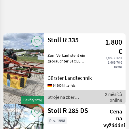
Stoll R 335
1.800
€
Zum Verkauf steht ein
7,8 % s DPH
gebrauchter STOLL
1.669,76 €
SCHWADER R 335 DVE.
netto
Zustand ist gepflegt und
Gürster Landtechnik
voll funktionsfähig. Baujahr
ist auf dem Typenschild
94360 Mitterfels
nicht mehr lesbar. Zavese
2 měsíců
Stroje na zber
online
Použitý stroj
objemových krmív / Stoll
Stoll R 285 DS
Cena
na
R. v. 1998
vyžádání