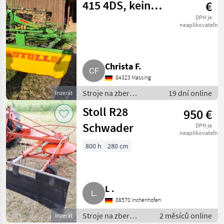
415 4DS, kein
€
Kuhn
DPH je
neaplikovateľné
Christa F.
84323 Massing
Stroje na zber
19 dní online
Inzerát
objemových krmív /
Stoll R28
950 €
Rotačné zhrňovače
Schwader
DPH je
neaplikovateľné
800 h
280 cm
L .
86570 Inchenhofen
Stroje na zber
2 měsíců online
Inzerát