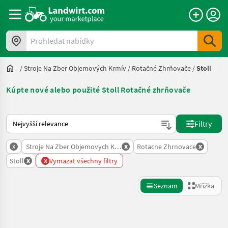
Prohledat nabídky
/
Stroje Na Zber Objemových Krmív
/
Rotačné Zhrňovače
/
Stoll
Kúpte nové alebo použité Stoll Rotačné zhrňovače
Takto se řadí nabídky na Landwirt.com
Filtry
x
x
x
Stroje Na Zber Objemovych Krmiv
Rotacne Zhrnovace
x
x
Stoll
Vymazat všechny filtry
Seznam
Mřížka