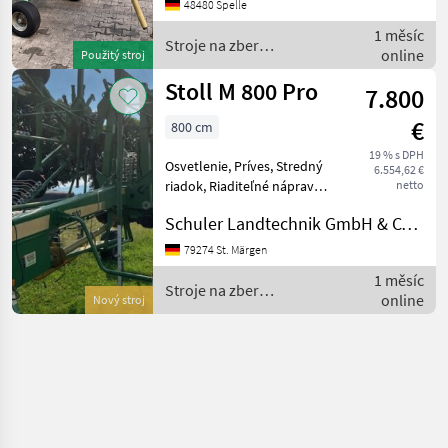
48480 Spelle
1 měsíc
Stroje na zber
online
Použitý stroj
objemových krmív / Stoll
Stoll M 800 Pro
7.800
€
800 cm
19 % s DPH
Osvetlenie, Príves, Stredný
6.554,62 €
riadok, Riaditeľné nápravy, :
netto
Stredný riadok Stroje na
Schuler Landtechnik GmbH & CO KG
zber objemových krmív
Rotačné zhrňovače
79274 St. Märgen
1 měsíc
Stroje na zber
online
Nový stroj
objemových krmív / Stoll