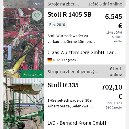
Stroje na zber
Ještě 6 dní online
Inzerát
objemových
Stoll R 1405 SB
6.545
krmív / Rotačné
zhrňovače
€
R. v. 2010
19 % s DPH
Stoll Wurmschwader zu
5.500 €
verkaufen. Gerne können
netto
Sie zu einer Besichtigung /
Claas Württemberg GmbH, Langenau
Probelauf vorbeikommen.
Alle Angaben ohne Gewähr;
89129 Langenau
Zwischenverkauf
6 hod.
vorbehalten; Besuchen
Stroje na zber objemových
online
Použitý stroj
krmív / Stoll
Stoll R 335
702,10
€
1-Kreisel-Schwader, 3, 30 m
19 % s DPH
Arbeitsbreite, Gelenkwelle
590 € netto
Stroje na zber objemových
krmív Rotačné zhrňovače
LVD - Bernard Krone GmbH