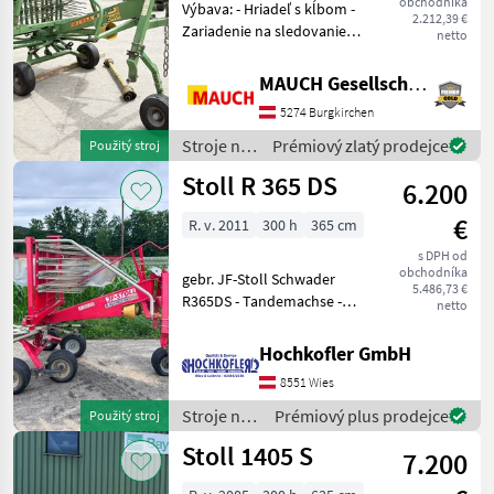
obchodníka
Výbava: - Hriadeľ s kĺbom -
2.212,39 €
MARKETPLACE
Zariadenie na sledovanie
netto
stopy - Ochranný oblúk -
Nabídky
Marketplace
Dotykové koleso -
Inzeráty
MAUCH Gesellschaft m.b.H. & Co.KG
prodejců
Trojbodové pripojenie -
5274 Burgkirchen
Plachta na riadky -
Mechanické nastavenie vý
Stroje na
Prémiový zlatý prodejce
Použitý stroj
zber
Stoll R 365 DS
6.200
objemových
krmív /
€
R. v. 2011
300 h
365 cm
Stoll
s DPH od
obchodníka
gebr. JF-Stoll Schwader
5.486,73 €
R365DS - Tandemachse -
netto
Schwadtuch - Gelenkwelle
voll funktionsfähig und
Hochkofler GmbH
einsatzbereit. Standort:
8551 Wies
8551 Wies Zavesený
riadkovač, Tandem
Stroje na
Prémiový plus prodejce
Použitý stroj
zber
Stoll 1405 S
7.200
objemových
krmív /