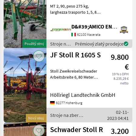
MT 2, 90, peso 275 kg,
larghezza trasporto 1, 5, 8
bracci con 3 molle, cardano
Stroje na zber objemových
D&#39;AMICO ENGLES SRL
krmív Rotačné zhrňovače
62100 Macerata
Stroje na
Prémiový zlatý prodejce
Použitý stroj
zber
JF Stoll R 1605 S
9.800
objemových
krmív /
€
Stoll
Stoll Zweikreiselschwader
19 % s DPH
Arbeitsbreite 6, 80 Meter
8.235,29 €
Lenkachse Gelenkwelle
netto
Stroje na zber objemových
Höllriegl Landtechnik GmbH
krmív Rotačné zhrňovače
92277 Hohenburg
02-11-
Stroje na zber
2023 04:41
Nový stroj
objemových krmív / Stoll
Schwader Stoll R
3.200