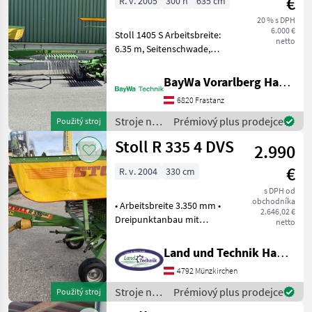
€
R. v. 2005
300 h
635 cm
Stoll
20 % s DPH
6.000 €
Stoll 1405 S Arbeitsbreite:
netto
6.35 m, Seitenschwade,
Tastrad 18.5x8.5-8, 2 Kreisel
mit je 12 Zinkenarme, 4
BayWa Vorarlberg HandelsGmbH BayWa Technik
Doppelzinken je Zinkenarm
6820 Frastanz
Beleuchtung, Zapfwelle,
Schwadtu
Stroje na
Prémiový plus prodejce
Použitý stroj
zber
Stoll R 335 4 DVS
2.990
objemových
krmív /
€
R. v. 2004
330 cm
Stoll
s DPH od
obchodníka
• Arbeitsbreite 3.350 mm •
2.646,02 €
Dreipunktanbau mit
netto
Schwenkbock • 10
abnehmbare Zinkenarme •
Land und Technik HandelsgesmbH
Schwadtuch verstellbar •
4792 Münzkirchen
Breitreifen 15x6, 5 -8 •
Tastrad • klappbare
Stroje na
Prémiový plus prodejce
Použitý stroj
zber