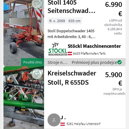
Stoll 1405
6.990
objemových
krmív /
Seitenschwader
€
Stoll
Doppel
R. v. 2009
635 cm
s DPH od
obchodníka
6.185,84 €
Stoll Doppelschwader 1405
netto
mit Arbeitsbreite: 3, 60 - 6,
35m 12 Zinkenarme je
Stöckl Maschinencenter
Kreisel 4 Doppelzinken je
Zinkenarm Warntafeln mit
6405 Pfaffenhofen/Telfs
Beleuchtung Gelenkwelle. (
Stroje na
Prémiový plus prodejce
Použitý stroj
a) Zriad
zber
Kreiselschwader
5.900
objemových
krmív /
Stoll, R 655DS
€
Stoll
DPH je
neaplikovateľné
J .
5261 Helpfau-Uttendorf