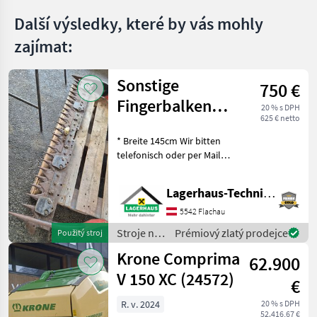
prodejců
Rapid
Další výsledky, které by vás mohly
zajímat:
Sonstige
750 €
Fingerbalken
20 % s DPH
625 € netto
Pfeilschnitt T61
* Breite 145cm Wir bitten
telefonisch oder per Mail
Ihren Besuch
bekanntzugeben, um
Lagerhaus-Technik Flachau
ausreichend Zeit für die
Beratung und eventuell
5542 Flachau
einer Probefahrt für Sie zu
Stroje na
Prémiový zlatý prodejce
Použitý stroj
re
zber
Krone Comprima
62.900
objemových
krmív /
V 150 XC (24572)
€
Sonstige
R. v. 2024
20 % s DPH
52.416,67 €