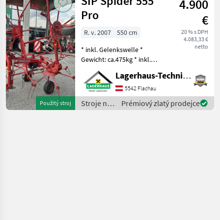
SIP Spider 555
4.900
objemových
krmív /
Pro
€
Krone
R. v. 2007
550 cm
20 % s DPH
4.083,33 €
netto
* inkl. Gelenkswelle *
Gewicht: ca.475kg * inkl.
Tastrad * hydraulisch
Lagerhaus-Technik Flachau
klappbar * mech.
Grenzstreueinrichtung Wir
5542 Flachau
bitten telefonisch oder per
Stroje na
Prémiový zlatý prodejce
Použitý stroj
Mail Ihren Besuc
zber
objemových
krmív /
SIP