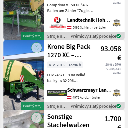
netto
Comprima V 150 XC *402
Ballen am Zähler *Zugöse
Obenanhängung
Landtechnik Hohenwarter GmbH
*Schneidwerk mit 17 Messer
*Gelenkwelle *Hydraul.
5092 St. Martin bei Lofer
Bodenabsenkung *E-Achse
Stroje na
Prémiový zlatý prodejce
Použitý stroj
mit 2-Leiter Druckl.-Brems
zber
Krone Big Pack
93.058
objemových
krmív /
1270 XC –
€
Krone
vysokorýchlostný
R. v. 2013
32296 h
20 % s DPH
77.548,33 €
lis na viac
netto
EDV 24571 Lis na veľké
balíkov
balíky - s 32 296
zlisovanými balíkmi - s
Schwarzmayr Landtechnik GmbH - Aurolzmünster
rozmermi balíka 120 × 70
cm a dĺžkou balíka od 1, 0
4971 Aurolzmünster
m do 2, 70 m - s 26-
Stroje na
Prémiový zlatý prodejce
Použitý stroj
nožovým rotačným rezacím
zber
Sonstige
m
1.700
objemových
krmív /
Stachelwalzen
€