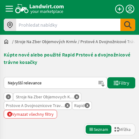
Prohledat nabídky
/
Stroje Na Zber Objemových Krmív
/
Prstové A Dvojnožnicové Trávn
Kúpte nové alebo použité Rapid Prstové a dvojnožnicové
trávne kosačky
Takto se řadí nabídky na Landwirt.com
Filtry
x
x
Stroje Na Zber Objemovych Krmiv
x
x
Prstove A Dvojnoznicove Travne Kosacky
Rapid
x
Vymazat všechny filtry
Seznam
Mřížka