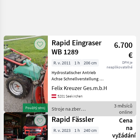
Zpřesnit
hledání
Rapid Eingraser
6.700
Kategorie
Země
Filtry
4
WB 1289
€
Zobrazit
R. v. 2011
1 h
206 cm
DPH je
AKTUÁLNÍ
Obnovit
3
neaplikovateľné
CESTA
Hydrostatischer Antrieb
výsledků
poľnohospodárska
Achse Schnellverstellung 2
technika
Antriebsgeschwindigkeiten
Felix Kreuzer Ges.m.b.H
für Anbauwerkzeuge
Stroje Na Zber
5201 Seekirchen
Objemovych
Zustand Sehr Gut 2025 Alle
Krmiv
Öle und Filter erneuert
3 měsíců
Použitý stroj
Stroje na zber
Prstove A
Messerbalken
online
objemových krmív / Rapid
Dvojnoznicove
Rapid Fässler
Cena
Travne Kosacky
na
Rapid
R. v. 2023
1 h
240 cm
vyžádání