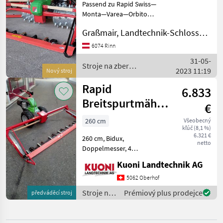
VYBRAT
Passend zu Rapid Swiss—
KATEGORII
Monta—Varea—Orbito
Mähbreite von 180cm bis
Rapid
Graßmair, Landtechnik-Schlosserei GmbH
240cm sehr leichtgängiges
Doppelmessermähwerk
6074 Rinn
BB Umwelttechnik
Antrieb mittels Keilriemen
31-05-
als Überlastschutz mass
Stroje na zber
2023 11:19
Nový stroj
Steyr
objemových krmív /
Rapid
Rapid
6.833
Gaspardo
Breitspurtmähwerk
€
BM 260
Reform
260 cm
Všeobecný
kľúč (8,1 %)
6.321 €
260 cm, Bidux,
Stöckl
netto
Doppelmesser, 4
Gleitkufen, zu Rapid Euro,
Zobrazit
Kuoni Landtechnik AG
Monta, Varea, Stroje na zber
všech
objemových krmív Prstové
5062 Oberhof
12
a dvojnožnicové trávne
Stroje na
Prémiový plus prodejce
předváděcí stroj
kosačky
MARKETPLACE
zber
objemových
Nabídky
Marketplace
Inzeráty
krmív /