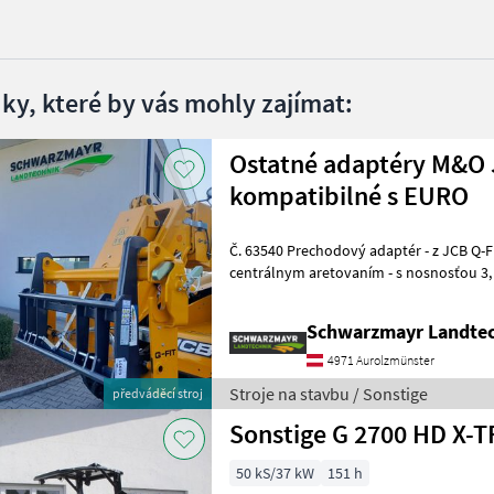
dky, které by vás mohly zajímat:
Ostatné adaptéry M&O 
kompatibilné s EURO
Č. 63540 Prechodový adaptér - z JCB Q-Fit na upevnenie EURO - s
centrálnym aretovaním - s nosnosťou 3, 0 t VFG – použitý Predajný
tím spoločnosti Schwarzmayr v
Schwarzmayr Landtec
4971 Aurolzmünster
Stroje na stavbu / Sonstige
předváděcí stroj
50 kS/37 kW
151 h