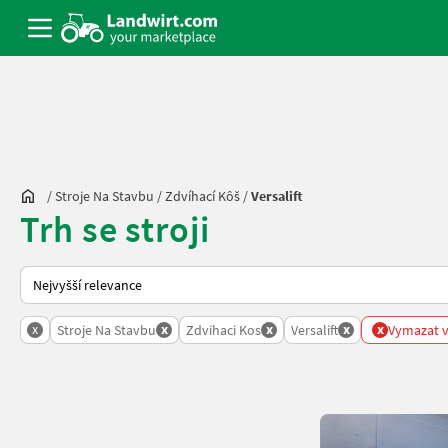
/
Stroje Na Stavbu
/
Zdvíhací Kôš
/
Versalift
Trh se stroji
Takto se řadí nabídky na Landwirt.com
x
x
x
x
x
Stroje Na Stavbu
Zdvihaci Kos
Versalift
Vymazat v