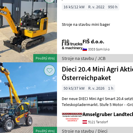
16 kS/12 kW
R. v. 2022
950 h
Stroje na stavbu mini bager
FIŠ d.o.o.
3303 Gomilsko
Stroje na stavbu / JCB
Použitý stroj
Dieci 20.4 Mini Agri Akt
Österreichpaket
50 kS/37 kW
R. v. 2026
1 h
Der neue DIECI Mini Agri Smart 20.4 set
Teleskopladermarkt. Stufe 5 Motor - -G
Modell 26.6 Mini Agri) -50
Amselgruber Landte
5121 Tarsdorf
Stroje na stavbu / Dieci
Použitý stroj