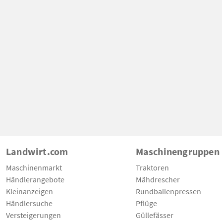
Landwirt.com
Maschinengruppen
Maschinenmarkt
Traktoren
Händlerangebote
Mähdrescher
Kleinanzeigen
Rundballenpressen
Händlersuche
Pflüge
Versteigerungen
Güllefässer