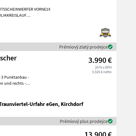
EITSSCHEINWERFER VORNE1X
LIKKREISLAUF
INIGUNG BRD 20
Prémiový zlatý prodejce
ischer
3.990 €
20 % s DPH
3.325 € netto
Traunviertel-Urfahr eGen, Kirchdorf
Prémiový plus prodejce
13.900 €