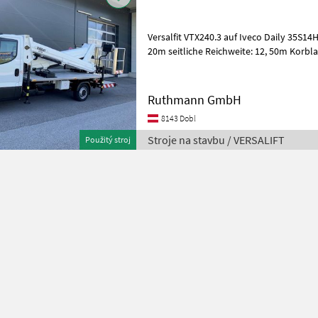
Versalfit VTX240.3 auf Iveco Daily 35S14H
20m seitliche Reichweite: 12, 50m Korblas
km - 166 Bh Stroje n
Ruthmann GmbH
8143 Dobl
Stroje na stavbu / VERSALIFT
Použitý stroj