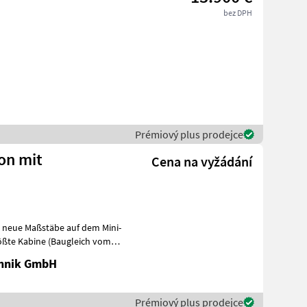
bez DPH
Prémiový plus prodejce
ion mit
Cena na vyžádání
zt neue Maßstäbe auf dem Mini-
rößte Kabine (Baugleich vom
chnik GmbH
Prémiový plus prodejce