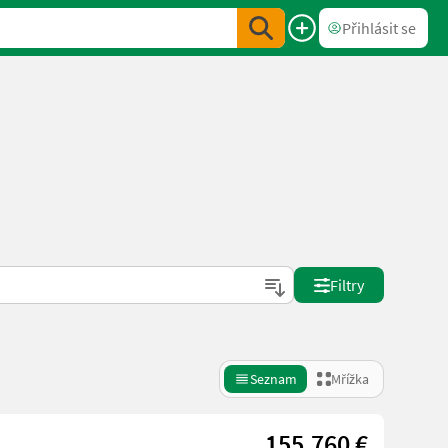
Přihlásit se
Filtry
Seznam
Mřížka
155.760 €