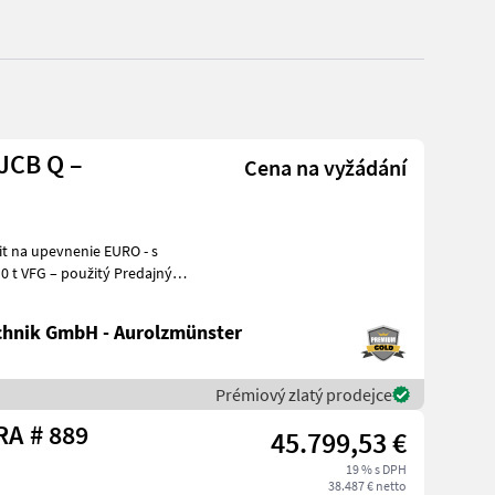
JCB Q –
Cena na vyžádání
hnik GmbH - Aurolzmünster
Prémiový zlatý prodejce
Sonstige G 2700 HD X-TRA # 889
45.799,53 €
19 % s DPH
38.487 € netto