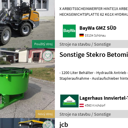
X ARBEITSSCHEINWERFER HINTE1X ARB
HECKGEWICHTSPLATTE 62 KG1X HYDRAU
DPPPEL31X15.50-15 SKIDDATENBESCHE
KMDRUCKFREIER
BayWa GMZ SÜD
83104 Schönau
Stroje na stavbu / Sonstige
Použitý stroj
Sonstige Stekro Betom
- 1200 Liter Behälter - Hydraulik Antrieb - 3 Punktanbau -
Stapleraufnahme - Auslaufschieber hinten und rechts -
Auslaufrutsche - Sackaufreißer
Lagerhaus Innviertel-
4560 Kirchdorf
Stroje na stavbu / Sonstige
Nový stroj
jcb