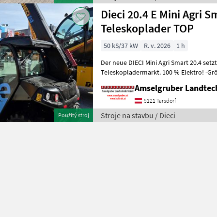
Dieci 20.4 E Mini Agri
Teleskoplader TOP
50 kS/37 kW
R. v. 2026
1 h
Der neue DIECI Mini Agri Smart 20.4 set
Teleskopladermarkt. 100 % Elektro! -Gr
Modell 26.6 Mini Agri) -Echt
Amselgruber Landte
5121 Tarsdorf
Stroje na stavbu / Dieci
Použitý stroj