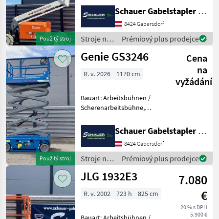
8000mm, Bauhöhe:
Schauer Gabelstapler GmbH
2600mm, Batterie: Starter
8424 Gabersdorf
12V , Sonderausstattung: CE
Zertifikat, Edelstahl
Stroje na
Prémiový plus prodejce
Použitý stroj
stavbu /
Genie GS3246
Cena
Snorkel
na
R. v. 2026
1170 cm
vyžádání
Bauart: Arbeitsbühnen /
Scherenarbeitsbühne,
Tragkraft: 318kg, Hubhöhe:
9600mm, Bauhöhe:
Schauer Gabelstapler GmbH
2530mm, Batterie: Trojan 6V
8424 Gabersdorf
228Ah Zustand: Neu,
Bereifung vorne: Vollgummi
Stroje na
Prémiový plus prodejce
Použitý stroj
E
stavbu /
JLG 1932E3
7.080
Genie
€
R. v. 2002
723 h
825 cm
20 % s DPH
5.900 €
Bauart: Arbeitsbühnen /