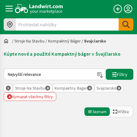
Prohledat nabídky
/
Stroje Na Stavbu
/
Kompaktný Báger
/
Svajciarsko
Kúpte nové a použité Kompaktný báger v Švajčiarsko
Takto se řadí nabídky na Landwirt.com
Filtry
x
x
x
x
Stroje Na Stavbu
Kompaktny Bager
Svajciarsko
x
Vymazat všechny filtry
Seznam
Mřížka