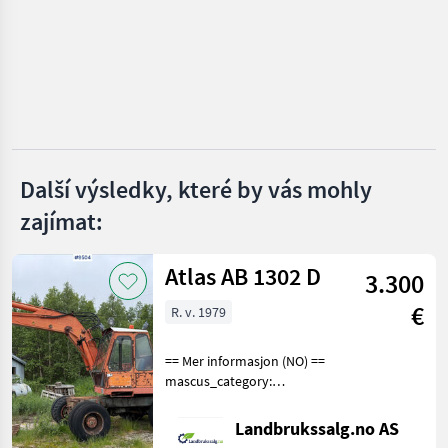
MARKETPLACE
Nabídky
Marketplace
Inzeráty
prodejců
Další výsledky, které by vás mohly
zajímat:
Atlas AB 1302 D
3.300
€
R. v. 1979
== Mer informasjon (NO) ==
mascus_category:
excavators Please provide
reference number upon
Landbrukssalg.no AS
request: 9504 See