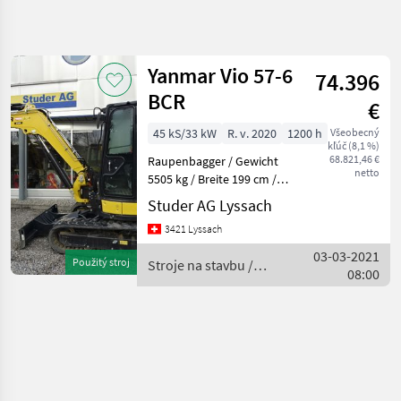
Zpřesnit
hledání
Yanmar Vio 57-6
74.396
Kategorie
Země
Filtry
3
1
BCR
€
Zobrazit
45 kS/33 kW
R. v. 2020
1200 h
Všeobecný
AKTUÁLNÍ
Obnovit
1
kľúč (8,1 %)
CESTA
68.821,46 €
Raupenbagger / Gewicht
výsledků
netto
stavebná
5505 kg / Breite 199 cm /
technika
Gesamthöhe 254 cm /
Studer AG Lyssach
Kabine / Luftfedersitz /
Stroje
3421 Lyssach
Na
Powertilt mit
Stavbu
Hydr.Schnellwechsler /
03-03-2021
Použitý stroj
Stroje na stavbu /
Kompaktny
Partikelfilter ab Werk Stufe
08:00
Yanmar
Bager
5 / G
VYBRAT
KATEGORII
Kompaktný báger
1