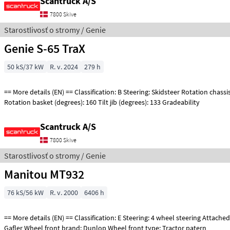
Scantruck A/S
7800 Skive
Starostlivosť o stromy / Genie
Genie S-65 TraX
50 kS/37 kW
R. v. 2024
279 h
== More details (EN) == Classification: B Steering: Skidsteer Rotation chassis (degrees): 360
Rotation basket (degrees): 160 Tilt jib (degrees): 133 Gradeability
Scantruck A/S
7800 Skive
Starostlivosť o stromy / Genie
Manitou MT932
76 kS/56 kW
R. v. 2000
6406 h
== More details (EN) == Classification: E Steering: 4 wheel steering Attached equipment, forks:
Gafler Wheel front brand: Dunlop Wheel front type: Tractor patern