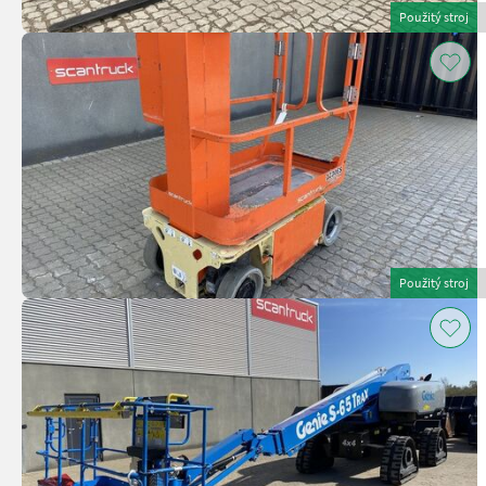
Použitý stroj
Použitý stroj