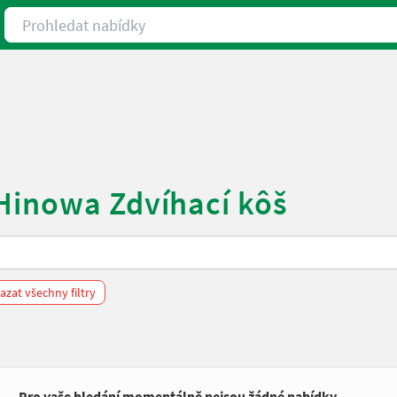
Prohledat nabídky
Hinowa Zdvíhací kôš
zat všechny filtry
Pro vaše hledání momentálně nejsou žádné nabídky.