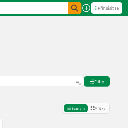
Přihlásit se
Filtry
Seznam
Mřížka