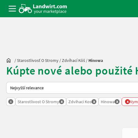
/
Starostlivosť O Stromy
/
Zdvíhací Kôš
/
Hinowa
Kúpte nové alebo použité 
Takto se řadí nabídky na Landwirt.com
x
x
x
x
x
Starostlivost O Stromy
Zdvihaci Kos
Hinowa
Vyma