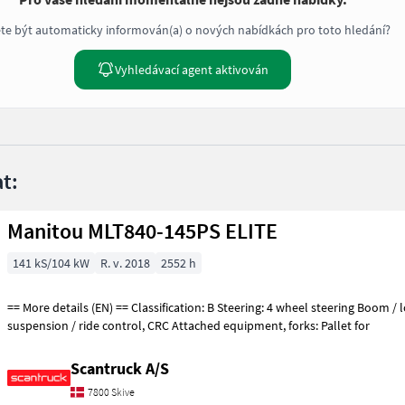
te být automaticky informován(a) o nových nabídkách pro toto hledání?
Vyhledávací agent aktivován
t:
Manitou MLT840-145PS ELITE
141 kS/104 kW
R. v. 2018
2552 h
== More details (EN) == Classification: B Steering: 4 wheel steering Boom / loading arm: Boom
suspension / ride control, CRC Attached equipment, forks: Pallet for
Scantruck A/S
7800 Skive