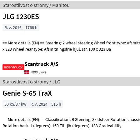
Starostlivosť o stromy / Manitou
JLG 1230ES
R. v. 2016
1768 h
== More details (EN) == Steering: 2 wheel steering Wheel front type: Afsmitningsfrie hjul, str. 100
x 323 Wheel rear type: Afsmitningsfrie hjul, str. 100 x 323 Ba
Scantruck A/S
7800 Skive
Starostlivosť o stromy / JLG
Genie S-65 TraX
50 kS/37 kW
R. v. 2024
515 h
== More details (EN) == Classification: B Steering: Skidsteer Rotation chassis (degrees): 360
Rotation basket (degrees): 160 Tilt jib (degrees): 133 Gradeability