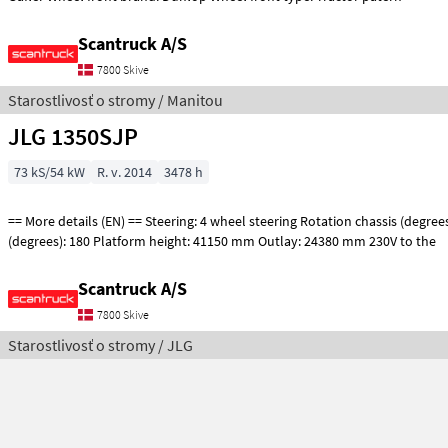
Scantruck A/S
7800 Skive
Starostlivosť o stromy / Manitou
JLG 1350SJP
73 kS/54 kW
R. v. 2014
3478 h
== More details (EN) == Steering: 4 wheel steering Rotation chassis (degrees): 360 Tilt jib
(degrees): 180 Platform height: 41150 mm Outlay: 24380 mm 230V to the
Scantruck A/S
7800 Skive
Starostlivosť o stromy / JLG