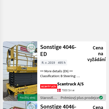
Sonstige 4046-
Cena
ED
na
vyžádání
R. v. 2019
495 h
== More details (EN) ==
Classification: B Steering: 2
wheel steering Wheel front
Scantruck A/S
type: non-marking Wheel
rear type: non-marking
7800 Skive
Battery (V): 24V Lifting
Starostlivosť
Prémiový plus prodejce
Použitý stroj
speed up/
o stromy /
Sonstige 4046-
Cena
Sonstige