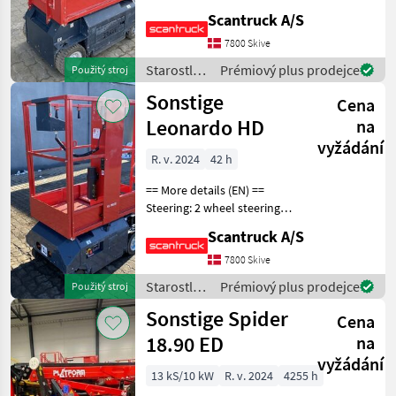
Wheel front type: Non-
Scantruck A/S
marking tires Wheel rear
type: Non-marking tires
7800 Skive
Lifting speed up/down
Starostlivosť
Prémiový plus prodejce
Použitý stroj
(sek.): 16/21 Plat
o stromy /
Sonstige
Cena
Sonstige
Leonardo HD
na
vyžádání
R. v. 2024
42 h
== More details (EN) ==
Steering: 2 wheel steering
Wheel front type: Non-
Scantruck A/S
marking tires Wheel rear
type: Non-marking tires
7800 Skive
Lifting speed up/down
Starostlivosť
Prémiový plus prodejce
Použitý stroj
(sek.): 16/21 Plat
o stromy /
Sonstige Spider
Cena
Sonstige
18.90 ED
na
vyžádání
13 kS/10 kW
R. v. 2024
4255 h