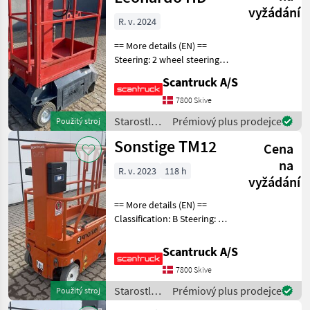
vyžádání
R. v. 2024
== More details (EN) ==
Steering: 2 wheel steering
Wheel front type: Non-
Scantruck A/S
marking tires Wheel rear
type: Non-marking tires
7800 Skive
Lifting speed up/down
Starostlivosť
Prémiový plus prodejce
Použitý stroj
(sek.): 16/21 Plat
o stromy /
Sonstige TM12
Cena
Sonstige
na
R. v. 2023
118 h
vyžádání
== More details (EN) ==
Classification: B Steering: 2
wheel steering Wheel front
type: None marking Wheel
Scantruck A/S
rear type: None marking
7800 Skive
Battery (V): 24 Lifting speed
up
Starostlivosť
Prémiový plus prodejce
Použitý stroj
o stromy /