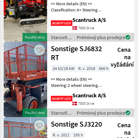
== More details (EN) ==
Classification: A+ Steering:
Skridstyret Attached
Scantruck A/S
equipment,
loading/telescopic arm:
7800 Skive
Extra charge for hydraulic
Starostlivosť
Prémiový plus prodejce
Použitý stroj
basket rotation 70+70 deg
o stromy /
Sonstige SJ6832
Cena
Sonstige
RT
na
vyžádání
24 kS/18 kW
R. v. 2018
666 h
== More details (EN) ==
Steering: 2 wheel steering
Wheel / undercarriage: 4
Scantruck A/S
stabilizers Wheel front
brand: OTR Outrigger Wheel
7800 Skive
front type: None marking
Starostlivosť
Prémiový plus prodejce
Použitý stroj
Wheel rear
o stromy /
Sonstige SJ3220
Cena
Sonstige
na
R. v. 2011
195 h