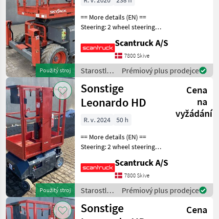
R. v. 2020
238 h
== More details (EN) ==
Steering: 2 wheel steering
Wheel / undercarriage: 4
Scantruck A/S
stabilizers - automatic
leveling Wheel front type:
7800 Skive
None marking Wheel rear
Starostlivosť
Prémiový plus prodejce
Použitý stroj
type: None
o stromy /
Sonstige
Cena
Sonstige
Leonardo HD
na
vyžádání
R. v. 2024
50 h
== More details (EN) ==
Steering: 2 wheel steering
Wheel front type: Non-
Scantruck A/S
marking tires Wheel rear
type: Non-marking tires
7800 Skive
Lifting speed up/down
Starostlivosť
Prémiový plus prodejce
Použitý stroj
(sek.): 16/21 Plat
o stromy /
Sonstige
Cena
Sonstige