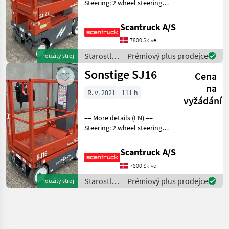
Steering: 2 wheel steering
Wheel front type: None
marking Wheel rear type:
Scantruck A/S
None marking Battery (V):
7800 Skive
24 Lifting speed up/down
(sek.): 15/1
Starostlivosť
Prémiový plus prodejce
Použitý stroj
o stromy /
Sonstige SJ16
Cena
Sonstige
na
R. v. 2021
111 h
vyžádání
== More details (EN) ==
Steering: 2 wheel steering
Wheel front type: non-
marking Wheel rear type:
Scantruck A/S
non-marking Battery (V):
7800 Skive
24V Charger brand/model:
Delta-q Liftin
Starostlivosť
Prémiový plus prodejce
Použitý stroj
o stromy /
Sonstige