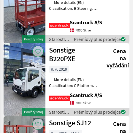
2.0
== More details (EN) ==
Classification: B Steering: 2
H.A.B
wheel steering Wheel front
TR16JD
type: non-marking Wheel
Scantruck A/S
Leonardo
rear type: non-marking
HD
7800 Skive
Battery (V): 24V Lifting
S15
speed up/
Starostlivosť
Prémiový plus prodejce
Použitý stroj
AUJ
o stromy /
Sonstige
Cena
Sonstige
SJ12
B220PXE
na
SJ12
vyžádání
E
R. v. 2019
SJ16
== More details (EN) ==
SJ16
Classification: C Platform
E
height: 19700 mm
Scantruck A/S
SJ6832
Vinterdäck Starostlivosť o
RTE
stromy Zdvíhací kôš
7800 Skive
Zobrazit
Starostlivosť
Prémiový plus prodejce
Použitý stroj
vše
o stromy /
Sonstige SJ12
Cena
Sonstige
MARKETPLACE
na