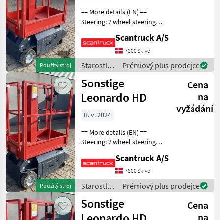
== More details (EN) ==
Steering: 2 wheel steering
Wheel front type: Non-
Scantruck A/S
marking tires Wheel rear
type: Non-marking tires
7800 Skive
Lifting speed up/down
Starostlivosť
Prémiový plus prodejce
Použitý stroj
(sek.): 16/21 Plat
o stromy /
Sonstige
Cena
Sonstige
Leonardo HD
na
vyžádání
R. v. 2024
== More details (EN) ==
Steering: 2 wheel steering
Wheel front type: Non-
Scantruck A/S
marking tires Wheel rear
type: Non-marking tires
7800 Skive
Lifting speed up/down
Starostlivosť
Prémiový plus prodejce
Použitý stroj
(sek.): 16/21 Plat
o stromy /
Sonstige
Cena
Sonstige
Leonardo HD
na