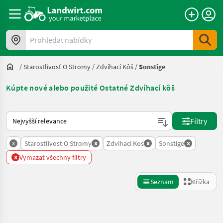
Prohledat nabídky
/
Starostlivosť O Stromy
/
Zdvíhací Kôš
/
Sonstige
Kúpte nové alebo použité Ostatné Zdvíhací kôš
Takto se řadí nabídky na Landwirt.com
Filtry
x
x
x
x
Starostlivost O Stromy
Zdvihaci Kos
Sonstige
x
Vymazat všechny filtry
Seznam
Mřížka