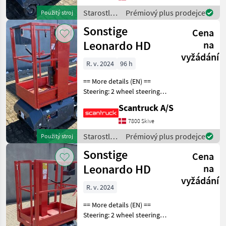
Lifting speed up/down
Starostlivosť
Prémiový plus prodejce
Použitý stroj
(sek.): 16/21 Plat
o stromy /
Sonstige
Cena
Sonstige
Leonardo HD
na
vyžádání
R. v. 2024
96 h
== More details (EN) ==
Steering: 2 wheel steering
Wheel front type: Non-
Scantruck A/S
marking tires Wheel rear
type: Non-marking tires
7800 Skive
Lifting speed up/down
Starostlivosť
Prémiový plus prodejce
Použitý stroj
(sek.): 16/21 Plat
o stromy /
Sonstige
Cena
Sonstige
Leonardo HD
na
vyžádání
R. v. 2024
== More details (EN) ==
Steering: 2 wheel steering
Wheel front type: Non-