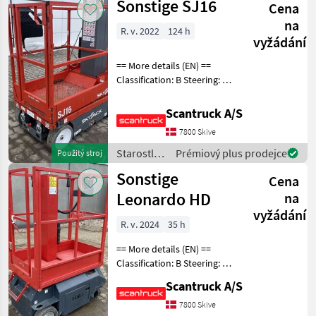
Sonstige SJ16
Cena
Sonstige
na
R. v. 2022
124 h
vyžádání
== More details (EN) ==
Classification: B Steering: 2
wheel steering Wheel front
type: None marking Wheel
Scantruck A/S
rear type: None marking
7800 Skive
Battery (V): 24 Lifting speed
up
Starostlivosť
Prémiový plus prodejce
Použitý stroj
o stromy /
Sonstige
Cena
Sonstige
Leonardo HD
na
vyžádání
R. v. 2024
35 h
== More details (EN) ==
Classification: B Steering: 2
wheel steering Wheel front
Scantruck A/S
type: Non-marking tires
Wheel rear type: Non-
7800 Skive