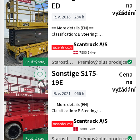
ED
na
vyžádání
R. v. 2018
284 h
== More details (EN) ==
Classification: B Steering: 2
wheel steering Wheel front
Scantruck A/S
type: non-marking Wheel
rear type: non-marking
7800 Skive
Battery (V): 24V Lifting
Starostlivosť
Prémiový plus prodejce
Použitý stroj
speed up/
o stromy /
Sonstige S175-
Cena
Sonstige
19E
na
vyžádání
R. v. 2021
966 h
== More details (EN) ==
Classification: B Steering: 2
wheel steering Wheel /
Scantruck A/S
undercarriage: Oscillating
axle, Automatisk nivellering
7800 Skive
Wheel front brand: Camso
Starostlivosť
Prémiový plus prodejce
Použitý stroj