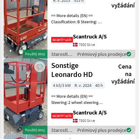
R. v. 2015
515 h
vyžádání
Nabídky
Marketplace
Inzeráty
prodejců
== More details (EN) ==
Classification: B Steering: 2
wheel steering Wheel front
type: non-marking Wheel
Scantruck A/S
rear type: non-marking
7800 Skive
Battery (V): 24V Charger
brand/mod
Starostlivosť
Prémiový plus prodejce
Použitý stroj
o stromy /
Sonstige
Cena
Sonstige
Leonardo HD
na
vyžádání
4 kS/3 kW
R. v. 2024
40 h
== More details (EN) ==
Steering: 2 wheel steering
Wheel front type: Non-
Scantruck A/S
marking tires Wheel rear
type: Non-marking tires
7800 Skive
Lifting speed up/down
Starostlivosť
Prémiový plus prodejce
Použitý stroj
(sek.): 16/21 Plat
o stromy /