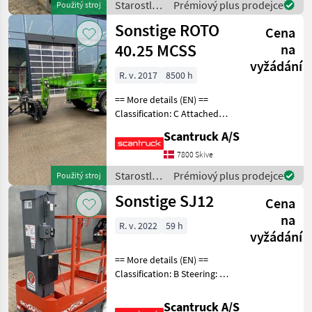
Starostlivosť
Prémiový plus prodejce
Použitý stroj
speed up/
o stromy /
Sonstige ROTO
Cena
Sonstige
40.25 MCSS
na
vyžádání
R. v. 2017
8500 h
== More details (EN) ==
Classification: C Attached
equipment,
Scantruck A/S
loading/telescopic arm:
Man platform, Jib, jibwinch
7800 Skive
Attached equipment, forks:
Starostlivosť
Prémiový plus prodejce
Použitý stroj
Hydr gafflar Wheel fr
o stromy /
Sonstige SJ12
Cena
Sonstige
na
R. v. 2022
59 h
vyžádání
== More details (EN) ==
Classification: B Steering: 2
wheel steering Wheel front
type: None marking Wheel
Scantruck A/S