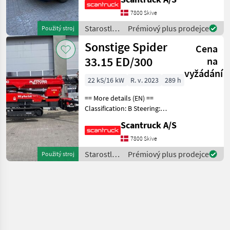
7800 Skive
Starostlivosť
Prémiový plus prodejce
Použitý stroj
o stromy /
Sonstige Spider
Cena
Sonstige
33.15 ED/300
na
vyžádání
22 kS/16 kW
R. v. 2023
289 h
== More details (EN) ==
Classification: B Steering:
Skridstyret Wheel /
Scantruck A/S
undercarriage: 4 stabilizers -
automatic leveling, Variable
7800 Skive
undercarriage Electric
Starostlivosť
Prémiový plus prodejce
Použitý stroj
motor (
o stromy /
Sonstige