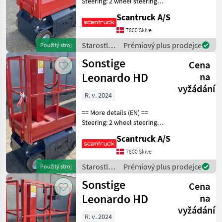
Steering: 2 wheel steering
Wheel front type: Non-
Scantruck A/S
marking tires Wheel rear
type: Non-marking tires
7800 Skive
Lifting speed up/down
Starostlivosť
Prémiový plus prodejce
Použitý stroj
(sek.): 16/21 Plat
o stromy /
Sonstige
Cena
Sonstige
Leonardo HD
na
vyžádání
R. v. 2024
== More details (EN) ==
Steering: 2 wheel steering
Wheel front type: Non-
Scantruck A/S
marking tires Wheel rear
type: Non-marking tires
7800 Skive
Lifting speed up/down
Starostlivosť
Prémiový plus prodejce
Použitý stroj
(sek.): 16/21 Plat
o stromy /
Sonstige
Cena
Sonstige
Leonardo HD
na
vyžádání
R. v. 2024