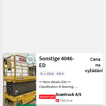
Sonstige
Sonstige 4046-
Cena
ED
na
vyžádání
R. v. 2018
336 h
== More details (EN) ==
Classification: B Steering: 2
wheel steering Wheel front
Scantruck A/S
type: non-marking Wheel
rear type: non-marking
7800 Skive
Battery (V): 24V Lifting