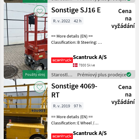
Whee
o stromy /
Sonstige SJ16 E
Cena
Sonstige
na
R. v. 2022
42 h
vyžádání
== More details (EN) ==
Classification: B Steering: 2
wheel steering Wheel front
type: None marking Wheel
Scantruck A/S
rear type: None marking
7800 Skive
Battery (V): 24 Lifting speed
up
Starostlivosť
Prémiový plus prodejce
Použitý stroj
o stromy /
Sonstige 4069-
Cena
Sonstige
RT
na
vyžádání
R. v. 2019
97 h
== More details (EN) ==
Classification: E Wheel /
undercarriage: 4 stabilizers -
Scantruck A/S
automatic leveling Wheel