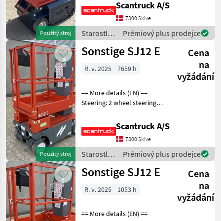
Scantruck A/S
marking tires Wheel rear
type: Non-marking tires
7800 Skive
Battery (V): 24 Lifting speed
Starostlivosť
Prémiový plus prodejce
Použitý stroj
up/down (s
o stromy /
Sonstige SJ12 E
Cena
Sonstige
na
R. v. 2025
7659 h
vyžádání
== More details (EN) ==
Steering: 2 wheel steering
Wheel front type: None
marking Wheel rear type:
Scantruck A/S
None marking Battery (V):
7800 Skive
24 Lifting speed up/down
(sek.): 15/1
Starostlivosť
Prémiový plus prodejce
Použitý stroj
o stromy /
Sonstige SJ12 E
Cena
Sonstige
na
R. v. 2025
1053 h
vyžádání
== More details (EN) ==