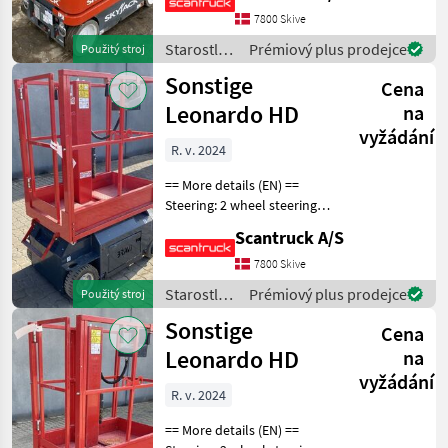
rear type: None marking
7800 Skive
Battery (V): 24 Lifting speed
up
Starostlivosť
Prémiový plus prodejce
Použitý stroj
o stromy /
Sonstige
Cena
Sonstige
Leonardo HD
na
vyžádání
R. v. 2024
== More details (EN) ==
Steering: 2 wheel steering
Wheel front type: Non-
Scantruck A/S
marking tires Wheel rear
type: Non-marking tires
7800 Skive
Lifting speed up/down
Starostlivosť
Prémiový plus prodejce
Použitý stroj
(sek.): 16/21 Plat
o stromy /
Sonstige
Cena
Sonstige
Leonardo HD
na
vyžádání
R. v. 2024
== More details (EN) ==