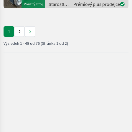
marking tires Lifting speed
Starostlivosť
Prémiový plus prodejce
Použitý stroj
up/down
o stromy /
Sonstige
1
2
Výsledek
1
-
48
od
76
(Stránka 1 od 2)