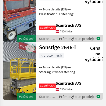
vyžádání
== More details (EN) ==
Classification: E Steering: 2
wheel steering Battery (V):
24 Lifting speed up/down
Scantruck A/S
(sek.): 30 Gradeability (%):
7800 Skive
25 Platform height: 5790 m
Starostlivosť
Prémiový plus prodejce
Použitý stroj
o stromy /
Sonstige 2646-i
Cena
Sonstige
na
R. v. 2024
48 h
vyžádání
== More details (EN) ==
Steering: 2 wheel steering
Wheel front type: Non-
marking tires Wheel rear
Scantruck A/S
type: Non-marking tires
7800 Skive
Battery (V): 24 Lifting speed
up/down (s
Starostlivosť
Prémiový plus prodejce
Použitý stroj
o stromy /