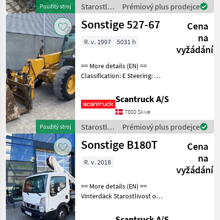
Lifting speed up/down
Starostlivosť
Prémiový plus prodejce
Použitý stroj
(sek.): 16/21 Plat
o stromy /
Sonstige 527-67
Cena
Sonstige
na
R. v. 1997
5031 h
vyžádání
== More details (EN) ==
Classification: E Steering: 4
wheel steering Attached
equipment telescopic:
Scantruck A/S
Skovl Attached equipment,
7800 Skive
forks: Gafler Working light
front on
Starostlivosť
Prémiový plus prodejce
Použitý stroj
o stromy /
Sonstige B180T
Cena
Sonstige
na
R. v. 2018
vyžádání
== More details (EN) ==
Vinterdäck Starostlivosť o
stromy Zdvíhací kôš
Scantruck A/S