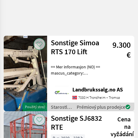
Sonstige Simoa
9.300
RTS 170 Lift
€
== Mer informasjon (NO) ==
mascus_category:
platformsandcranes merke:
Simoa Please provide
Landbrukssalg.no AS
reference number upon
request: 9111 See
7080 H Trondheim – Tromsø
en.landbrukssalg.no/9111
Starostlivosť
Prémiový plus prodejce
Použitý stroj
for mo
o stromy /
Sonstige SJ6832
Cena
Sonstige
RTE
na
vyžádání