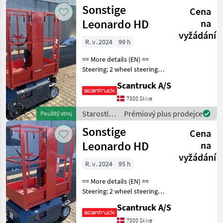
o stromy /
Sonstige
Cena
Sonstige
Leonardo HD
na
vyžádání
R. v. 2024
99 h
== More details (EN) ==
Steering: 2 wheel steering
Wheel front type: Non-
Scantruck A/S
marking tires Wheel rear
type: Non-marking tires
7800 Skive
Lifting speed up/down
Starostlivosť
Prémiový plus prodejce
Použitý stroj
(sek.): 16/21 Plat
o stromy /
Sonstige
Cena
Sonstige
Leonardo HD
na
vyžádání
R. v. 2024
95 h
== More details (EN) ==
Steering: 2 wheel steering
Wheel front type: Non-
Scantruck A/S
marking tires Wheel rear
type: Non-marking tires
7800 Skive