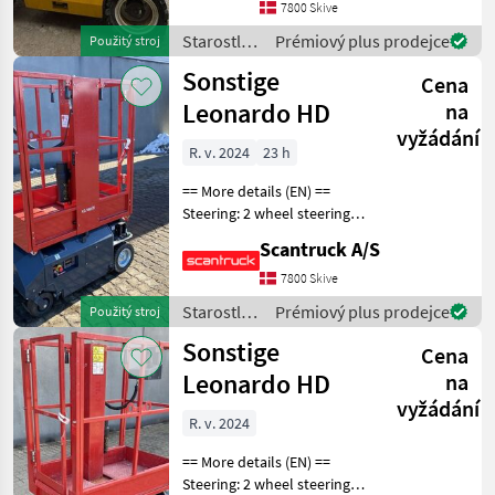
front type: Massive hjul, str.
7800 Skive
30x66 Wheel rear type: Ma
Starostlivosť
Prémiový plus prodejce
Použitý stroj
o stromy /
Sonstige
Cena
Sonstige
Leonardo HD
na
vyžádání
R. v. 2024
23 h
== More details (EN) ==
Steering: 2 wheel steering
Wheel front type: Non-
Scantruck A/S
marking tires Wheel rear
type: Non-marking tires
7800 Skive
Lifting speed up/down
Starostlivosť
Prémiový plus prodejce
Použitý stroj
(sek.): 16/21 Plat
o stromy /
Sonstige
Cena
Sonstige
Leonardo HD
na
vyžádání
R. v. 2024
== More details (EN) ==
Steering: 2 wheel steering