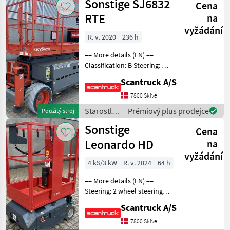
Sonstige SJ6832
Cena
Sonstige
RTE
na
vyžádání
R. v. 2020
236 h
== More details (EN) ==
Classification: B Steering: 4
wheel steering Wheel /
Scantruck A/S
undercarriage: 4 stabilizers -
automatic leveling Wheel
7800 Skive
front brand: OTR Outrigger
Starostlivosť
Prémiový plus prodejce
Použitý stroj
Wh
o stromy /
Sonstige
Cena
Sonstige
Leonardo HD
na
vyžádání
4 kS/3 kW
R. v. 2024
64 h
== More details (EN) ==
Steering: 2 wheel steering
Wheel front type: Non-
Scantruck A/S
marking tires Wheel rear
type: Non-marking tires
7800 Skive