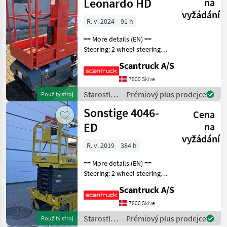
Leonardo HD
na
vyžádání
R. v. 2024
91 h
== More details (EN) ==
Steering: 2 wheel steering
Wheel front type: Non-
Scantruck A/S
marking tires Wheel rear
type: Non-marking tires
7800 Skive
Lifting speed up/down
Starostlivosť
Prémiový plus prodejce
Použitý stroj
(sek.): 16/21 Plat
o stromy /
Sonstige 4046-
Cena
Sonstige
ED
na
vyžádání
R. v. 2019
384 h
== More details (EN) ==
Steering: 2 wheel steering
Wheel front type: non-
Scantruck A/S
marking Wheel rear type:
non-marking Battery (V):
7800 Skive
24V Lifting speed up/down
Starostlivosť
Prémiový plus prodejce
Použitý stroj
(sek.): 65/50