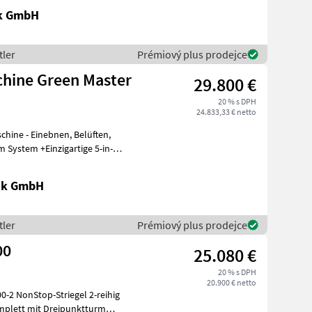
ik GmbH
tler
Prémiový plus prodejce
chine Green Master
29.800 €
20 % s DPH
24.833,33 € netto
 Einebnen, Belüften,
nik GmbH
tler
Prémiový plus prodejce
00
25.080 €
20 % s DPH
20.900 € netto
0-2 NonStop-Striegel 2-reihig
omplett mit Dreipunktturm