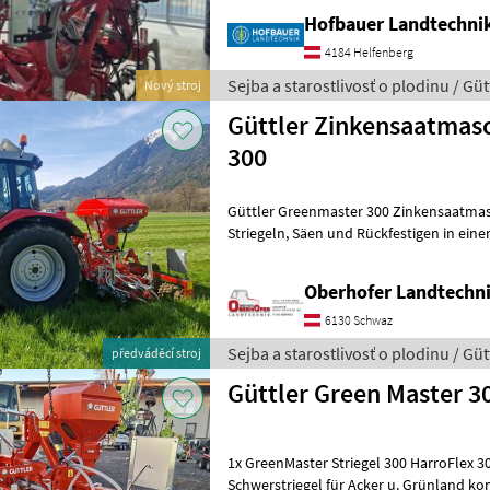
Hofbauer Landtechn
4184 Helfenberg
Sejba a starostlivosť o plodinu / Güt
Nový stroj
Güttler Zinkensaatmas
300
Güttler Greenmaster 300 Zinkensaatmaschine -
Striegeln, Säen und Rückfestigen in einem System +Einzigartige 5-in-1
Maschinen-Kombination +Har
Oberhofer Landtech
6130 Schwaz
Sejba a starostlivosť o plodinu / Güt
předváděcí stroj
Güttler Green Master 3
1x GreenMaster Striegel 300 HarroFlex 30
Schwerstriegel für Acker u. Grünland k