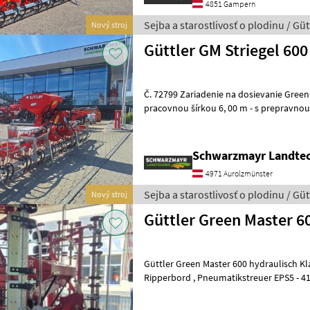
4851 Gampern
Sejba a starostlivosť o plodinu / Güt
Nový stroj
Güttler GM Striegel 600
Č. 72799 Zariadenie na dosievanie GreenMaster Striegel 600 - s
pracovnou šírkou 6, 00 m - s prepravnou 
hydraulickým sklápacím mechanizmom s
Schwarzmayr Landtec
4971 Aurolzmünster
Sejba a starostlivosť o plodinu / Güt
Nový stroj
Güttler Green Master 6
Güttler Green Master 600 hydraulisch Kl
Ripperbord , Pneumatikstreuer EPS5 - 410 Liter mit mech. Antrieb
über Sporenrad , Warntafeln mit L