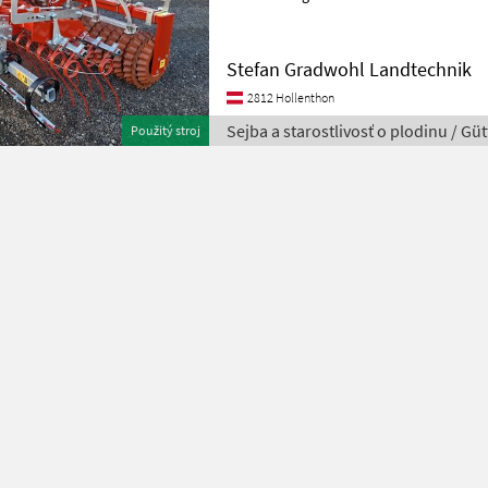
und Stützfüße vorne. Arbeit
Stefan Gradwohl Landtechnik
2812 Hollenthon
Sejba a starostlivosť o plodinu / Güt
Použitý stroj