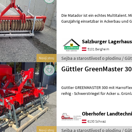
Die Matador ist ein echtes Multitalent. M
Ganzjährig einsetzbar in Ackerbau und Gr
und mittlere Unternehmen. Aussta
Salzburger Lagerhaus
5101 Bergheim
Sejba a starostlivosť o plodinu / Güt
Nový stroj
Güttler GreenMaster 3
Güttler GREENMASTER 300 mit HarroFlex 
reihig - Schwerstriegel für Acker u. Grün
Dreipunktturm und Stützfüße vorne -
Oberhofer Landtech
6130 Schwaz
Sejba a starostlivosť o plodinu / Güt
Nový stroj