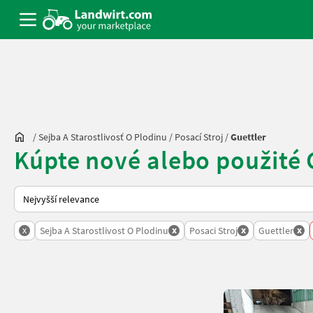
/
Sejba A Starostlivosť O Plodinu
/
Posací Stroj
/
Guettler
Kúpte nové alebo použité G
Takto se řadí nabídky na Landwirt.com
x
x
x
x
Sejba A Starostlivost O Plodinu
Posaci Stroj
Guettler