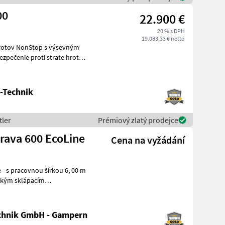
00
22.900 €
20 % s DPH
19.083,33 € netto
-Technik
tler
Prémiový zlatý prodejce
rava 600 EcoLine
Cena na vyžádání
ickým sklápacím
ovnáv
chnik GmbH - Gampern