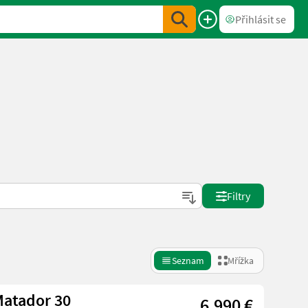
Přihlásit se
Filtry
Seznam
Mřížka
Matador 30
6.990 €