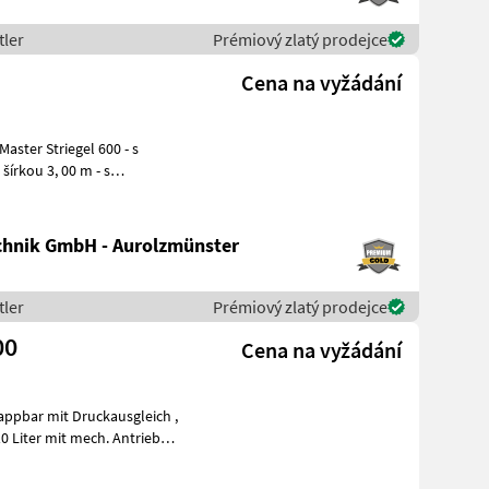
tler
Prémiový zlatý prodejce
Cena na vyžádání
šírkou 3, 00 m - s
 dvojit
hnik GmbH - Aurolzmünster
tler
Prémiový zlatý prodejce
00
Cena na vyžádání
appbar mit Druckausgleich ,