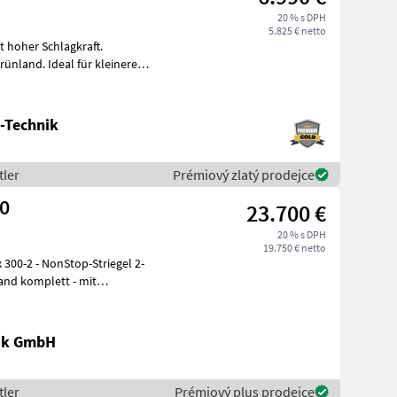
20 % s DPH
5.825 € netto
it hoher Schlagkraft.
ünland. Ideal für kleinere
-Technik
tler
Prémiový zlatý prodejce
00
23.700 €
20 % s DPH
19.750 € netto
300-2 - NonStop-Striegel 2-
land komplett - mit
nik GmbH
tler
Prémiový plus prodejce