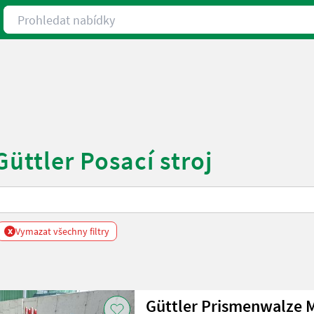
Prohledat nabídky
üttler Posací stroj
x
Vymazat všechny filtry
Güttler Prismenwalze 