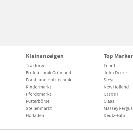
Kleinanzeigen
Top Marke
Traktoren
Fendt
Erntetechnik Grünland
John Deere
Forst- und Holztechnik
Steyr
Rindermarkt
New Holland
Pferdemarkt
Case IH
Futterbörse
Claas
Stellenmarkt
Massey Fergu
Hofladen
Deutz-Fahr