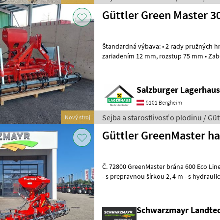
Güttler Green Master 3
Štandardná výbava: • 2 rady pružných hrotov NonStop s výsevným
zariadením 12 mm, rozstup 75 mm • Zabezpečenie proti strate hrotov
• Trojbodový záves kat. 2 a 3 • Vý
Salzburger Lagerhaus
5101 Bergheim
Sejba a starostlivosť o plodinu / Güt
Nový stroj
Güttler GreenMaster ha
Č. 72800 GreenMaster brána 600 Eco Line - s pracovnou šírkou 6, 00 m
- s prepravnou šírkou 2, 4 m - s hydraul
mechanizmom s dvojitým valcom a vyr
Schwarzmayr Landte