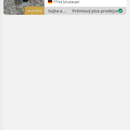
6-reihig, und 7-reihig
77743 Schutterzell
möglich Elemente
Sejba a
Prémiový plus prodejce
Nový stroj
Parallelogramm, jedes
starostlivosť
o plodinu
/ Fobro