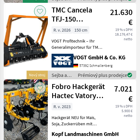
starostlivosť
TMC Cancela
21.630
o plodinu
/ Tehnos
TFJ-150
€
Forstmulcher für
R. v. 2026
150 cm
19 % s DPH
18.176,47 €
Traktor
netto
VOGT Profitechnik – Ihr
Generalimporteur für TMC
CANCELA in Deutschland &
VOGT GmbH & Co. KG
Österreich = Große Auswahl
an TMC Forstmulchern,
57392 Schmallenberg
Forstfräsen &
Sejba a
Prémiový plus prodejce
Nový stroj
Steinbrechern für Schlep
starostlivosť
Fobro Hackgerät
7.021
o plodinu
/ TMC
Hactec Vatory
€
Cancela
NEU 4 / 5 / 6 / 7
R. v. 2023
19 % s DPH
5.900 €
netto
Hackgerät NEU für Mais,
Soja, Zuckerrüben mit
Schutzscheiben NEU (Int.
Kopf Landmaschinen GmbH
Nr. 13576) 4-reihig, 5-reihig,