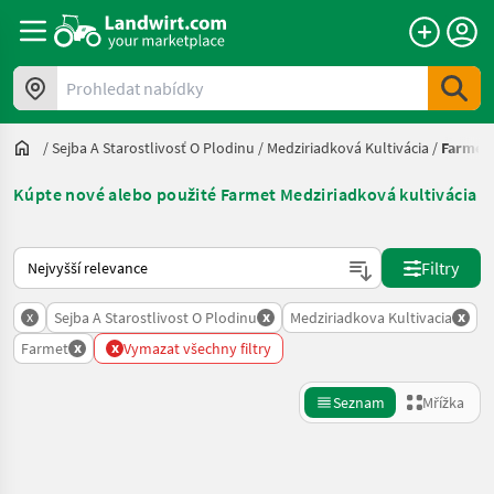
Prohledat nabídky
/
Sejba A Starostlivosť O Plodinu
/
Medziriadková Kultivácia
/
Farmet
Kúpte nové alebo použité Farmet Medziriadková kultivácia
Takto se řadí nabídky na Landwirt.com
Filtry
x
x
x
Sejba A Starostlivost O Plodinu
Medziriadkova Kultivacia
x
x
Farmet
Vymazat všechny filtry
Seznam
Mřížka