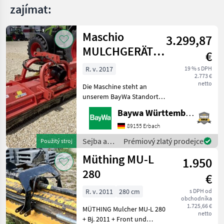
zajímat:
Maschio
3.299,87
MULCHGERÄT
€
BISONTE 280
R. v. 2017
19 % s DPH
2.773 €
"AB"
netto
Die Maschine steht an
unserem BayWa Standort in
DE-73527 Herlikofen.Gerne
Baywa Württemberg
steht Ihnen Herr Rössler
unter Tel.: 0151 1610 3908
89155 Erbach
für Ihre Anfrage zur
Sejba a
Prémiový zlatý prodejce
Použitý stroj
Verfügung!Maschio
starostlivosť
Müthing MU-L
1.950
o plodinu
/ Maschio
280
€
R. v. 2011
280 cm
s DPH od
obchodníka
1.725,66 €
MÜTHING Mulcher MU-L 280
netto
+ Bj. 2011 + Front und