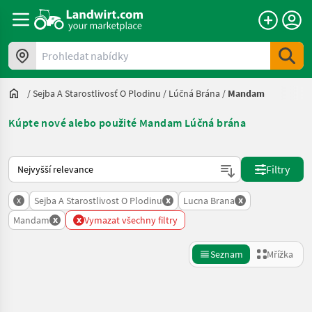
Prohledat nabídky
/
Sejba A Starostlivosť O Plodinu
/
Lúčná Brána
/
Mandam
Kúpte nové alebo použité Mandam Lúčná brána
Takto se řadí nabídky na Landwirt.com
Filtry
x
x
x
Sejba A Starostlivost O Plodinu
Lucna Brana
x
x
Mandam
Vymazat všechny filtry
Seznam
Mřížka