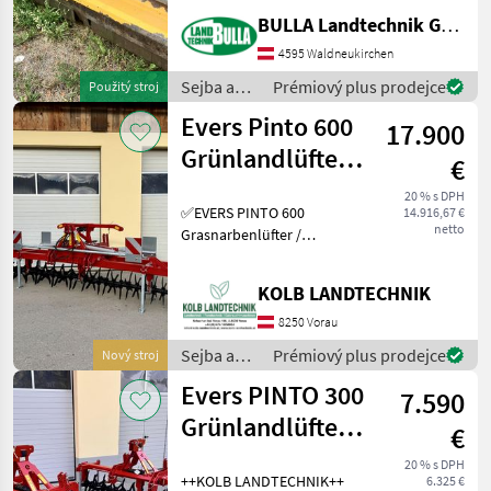
Heckmaschine +
BULLA Landtechnik GmbH
hydraulischer
Seitenverschub +
4595 Waldneukirchen
Gelenkwelle +
Sejba a
Prémiový plus prodejce
Použitý stroj
Privatverkauf:
starostlivosť
Evers Pinto 600
699/18663317 Typ kladiva:
17.900
o plodinu
Prerezávac
/ Müthing
Grünlandlüfter -
€
Grünlandlockerer
20 % s DPH
✅EVERS PINTO 600
14.916,67 €
- Gr
netto
Grasnarbenlüfter /
Bodenlüfter ✅Arbeitsbreite
6.0m ✅Sternwalze leicht
KOLB LANDTECHNIK
schrägstellbar, dadurch 2
verschieden Intensive
8250 Vorau
Bearbeitungsstufen ✅Zinke
Sejba a
Prémiový plus prodejce
Nový stroj
starostlivosť
Evers PINTO 300
7.590
o plodinu
/ Evers
Grünlandlüfter -
€
Grünlandlockerer
20 % s DPH
++KOLB LANDTECHNIK++
6.325 €
- Gr