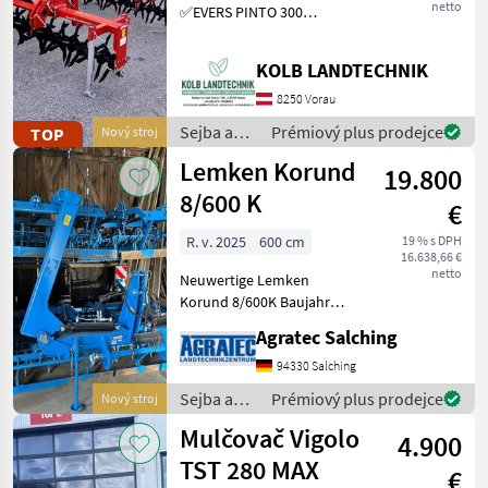
netto
✅EVERS PINTO 300
Grasnarbenlüfter /
Bodenlüfter ✅Arbeits- und
KOLB LANDTECHNIK
Transportbreite 3.0m
✅Sternwalze leicht
8250 Vorau
schrägstellbar, dadurch 2
Sejba a
Prémiový plus prodejce
TOP
Nový stroj
verschied
starostlivosť
Lemken Korund
19.800
o plodinu
/ Evers
8/600 K
€
R. v. 2025
600 cm
19 % s DPH
16.638,66 €
netto
Neuwertige Lemken
Korund 8/600K Baujahr
2025 Modelljahr 2026
Agratec Salching
Neuwertiger Zustand!!!
Achtung! Maschine steht
94330 Salching
beim Kunden! Sejba a
Sejba a
Prémiový plus prodejce
Nový stroj
starostlivosť o plodinu
starostlivosť
Mulčovač Vigolo
Kombinovan
4.900
o plodinu
/ Lemken
TST 280 MAX
€