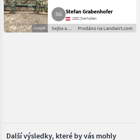
Stefan Grabenhofer
Stekro
2852 Dreihütten
Wölfleder
Sejba a
Prodáno na Landwirt.com
Inzerát
starostlivosť
Zagroda
o plodinu
/ Lúčná
brána
Metal-Technik
Gorenc
Zobrazit
všech
22
MARKETPLACE
Nabídky
Marketplace
Inzeráty
prodejců
Další výsledky, které by vás mohly