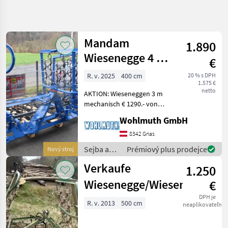
Zpřesnit
hledání
Mandam
1.890
Kategorie
Země
Filtry
4
Wiesenegge 4 m
€
Hydr.Klappbar
Zobrazit
R. v. 2025
400 cm
20 % s DPH
AKTUÁLNÍ
Obnovit
2
1.575 €
CESTA
netto
výsledků
AKTION: Wieseneggen 3 m
poľnohospodárska
mechanisch € 1290.- von
technika
4m - 8m 4-reihig
Wohlmuth GmbH
Sejba A
hydraulisch mit
Starostlivost
mechanischer Verriegelung,
8342 Gnas
O Plodinu
Sejba a starostlivosť o
Sejba a
Prémiový plus prodejce
Nový stroj
Lucna
plodinu Lúčná brána
starostlivosť
Brana
Verkaufe
1.250
o plodinu
Mandam
/ Mandam
Wiesenegge/Wiesenschlepp
€
VYBRAT
DPH je
KATEGORII
R. v. 2013
500 cm
neaplikovateľné
Mandam