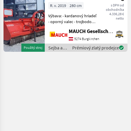
R. v. 2019
280 cm
s DPH od
obchodníka
4.336,28 €
Výbava: - kardanový hriadeľ
netto
- oporný valec - trojbodové
pripojenie - zadné
MAUCH Gesellschaft m.b.H. & Co.KG
pripojenie - dvojité puzdro -
hydraulický bočný posun -
5274 Burgkirchen
dodatočný protinožec -
Sejba a
Prémiový zlatý prodejce
Použitý stroj
hmotnosť:
starostlivosť
o plodinu
/ Vigolo