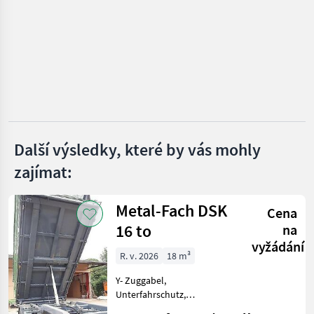
Metal-Fach
Fliegl
Conpexim
Farmtech
Další výsledky, které by vás mohly
Krone
zajímat:
Zobrazit
všech 8
Metal-Fach DSK
Cena
MARKETPLACE
16 to
na
vyžádání
Nabídky
Marketplace
Inzeráty
R. v. 2026
18 m³
prodejců
Y- Zuggabel,
Unterfahrschutz,
Grenzbeleuchtung, Plane,