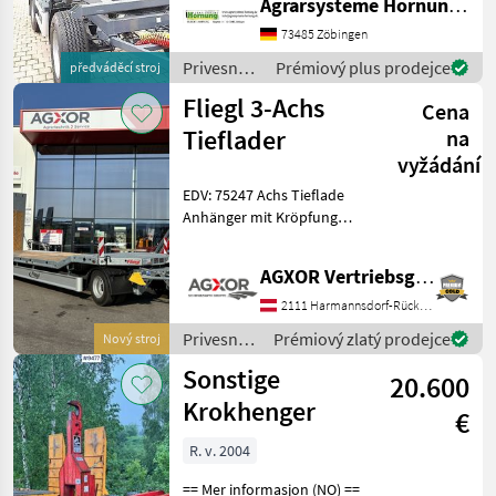
Agrarsysteme Hornung GmbH & Co. KG
Laufsteg vorne. AHK, Tel.
07966 1324 oder e mail Ps
73485 Zöbingen
auch als 18 to und Tandem
Privesné
Prémiový plus prodejce
předváděcí stroj
Počet hriadeľov: Dvojosové
vozíky /
Fliegl 3-Achs
voz
Cena
Metal-
Fach
Tieflader
na
vyžádání
EDV: 75247 Achs Tieflade
Anhänger mit Kröpfung
Fahrgestell Tieflade
Anhänger Stahl
AGXOR Vertriebsgesellschaft Ost GmbH
Schweißkonstruktion
Drehschemel mit kräftigen
2111 Harmannsdorf-Rückersdorf
Kugeldrehkranz Heckabstüt
Privesné
Prémiový zlatý prodejce
Nový stroj
vozíky /
Sonstige
20.600
Fliegl
Krokhenger
€
R. v. 2004
== Mer informasjon (NO) ==