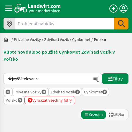
Prohledat nabídky
/
Privesné Vozíky
/
Zdvíhací Vozík
/
Cynkomet
/
Polsko
Kúpte nové alebo použité CynkoMet Zdvíhací vozík v
Poľsko
Takto se řadí nabídky na Landwirt.com
Filtry
x
x
x
x
Privesne Voziky
Zdvihaci Vozik
Cynkomet
x
x
Polsko
Vymazat všechny filtry
Seznam
Mřížka