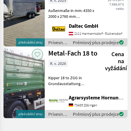
R. v. 2025
7.666,67 €
netto
Außenmaße in mm: 4350 x
2000 x 2760 mm
Innenmaße in mm: 3260 x
Daltec GmbH
1380 x 2250 mm hz
Gesamtgewicht: 1500 kg /
2111 Harmannsdorf - Rückersdorf
Eigengewicht: 642 kg
Privesné
Prémiový plus prodejce
předváděcí stroj
Achsen: 2 gebremst
vozíky /
Metal-Fach 18 to
Seitenwandhöhe:
Cena
Thiel
na
R. v. 2026
vyžádání
Kipper 18 to ZGG in
Grundausstattung
Optionen Plane und Podest
+ AHK Preis auf Anfrage für
Agrarsysteme Hornung GmbH & Co. KG
Optionen zwei-Kreis
73485 Zöbingen
Druckluft mit ALB 800 + 800
mm Bordwände. V Deichse
Privesné
Prémiový plus prodejce
předváděcí stroj
vozíky /
Metal-