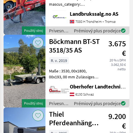
mascus_category:
dumptrailers Please
Landbrukssalg.no AS
provide reference number
upon request: 9477 See
7080 H Trondheim – Tromsø
en.landbrukssalg.no/9477
Privesné
Prémiový plus prodejce
Použitý stroj
for more images Specifica
vozíky /
Böckmann BT-ST
3.675
Sonstige
3518/35 AS
€
R. v. 2019
20 % s DPH
3.062,50 €
netto
Maße : 3530, 00x1800,
00x193, 00 mm Zulässiges
Gesamtgewicht 3, 500 t
Oberhofer Landtechnik GmbH
Bereifung: 195/50 R 13 C
Felge: 5, 5 J x 13 ET 30
6130 Schwaz
Zweiachs-Modell
Privesné
Prémiový plus prodejce
Použitý stroj
Schwerlast-Automatik-Stütz
vozíky /
Thiel
9.200
Böckmann
Pferdeanhänger
€
1,5
20 % s DPH