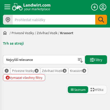
Prohledat nabídky
/
Privesné Vozíky
/
Zdvíhací Vozík
/
Krassort
Trh se stroji
Takto se řadí nabídky na Landwirt.com
Filtry
x
x
x
x
Privesne Voziky
Zdvihaci Vozik
Krassort
x
Vymazat všechny filtry
Seznam
Mřížka