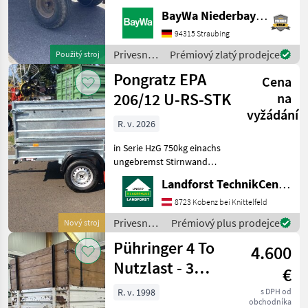
HandpumpeAuflaufbremseBrücken-
BayWa Niederbayern
Maße: 5m x 1, 85m x 0,
64mStahlunterbauHolzboden
94315 Straubing
und BordwändeHolzboden
Privesné
Prémiový zlatý prodejce
Použitý stroj
muss zum Teil erneuert
vozíky /
Pongratz EPA
werden
Cena
Sonstige
206/12 U-RS-STK
na
vyžádání
R. v. 2026
in Serie HzG 750kg einachs
ungebremst Stirnwand
klappbar Aufsatzwände
Landforst TechnikCenter Knittelfeld
600mm Flachplane grau
Um Ihnen unnötige
8723 Kobenz bei Knittelfeld
Wartezeiten oder
Privesné
Prémiový plus prodejce
Nový stroj
Wegstrecken zu ersparen,
vozíky /
Pühringer 4 To
bitten wir
4.600
Pongratz
Nutzlast - 3
€
Seitenkipper
R. v. 1998
s DPH od
obchodníka