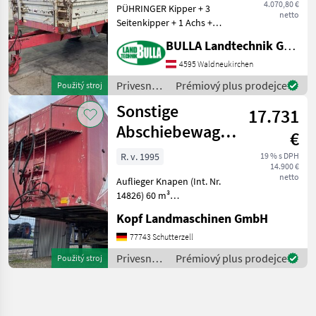
4.070,80 €
PÜHRINGER Kipper + 3
netto
Seitenkipper + 1 Achs +
Plateaugröße 2, 95 m x 1, 8
BULLA Landtechnik GmbH
m + Stahlbordwand - 2x 40
cm + Holzaufsatzwand 70
4595 Waldneukirchen
cm + Gesamtgewicht 5100
Privesné
Prémiový plus prodejce
Použitý stroj
kg + Nutzlast
vozíky /
Sonstige
17.731
Pühringer
Abschiebewagen
€
-
R. v. 1995
19 % s DPH
14.900 €
Schubbodenanhänger
netto
Auflieger Knapen (Int. Nr.
Knapen 60m³
14826) 60 m³
Abschiebewagen /
Kopf Landmaschinen GmbH
Schubbodenanhänger
Lenkachse / Liftachse
77743 Schutterzell
Baujahr 1995 3-Achs
Privesné
Prémiový plus prodejce
Použitý stroj
Bereifung 385/65/22, 5 60m³
vozíky /
Ladevolumen Länge
Sonstige