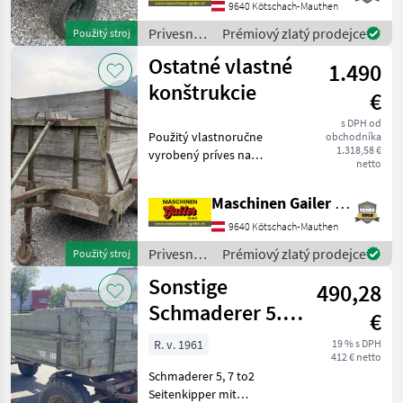
9640 Kötschach-Mauthen
Privesné
Prémiový zlatý prodejce
Použitý stroj
vozíky /
Ostatné vlastné
1.490
Sonstige
konštrukcie
€
s DPH od
Použitý vlastnoručne
obchodníka
1.318,58 €
vyrobený príves na
netto
dobytok. * Vnútorné
rozmery D/Š/V: 350/160/180
Maschinen Gailer GmbH
cm * Priestor pre cca 6 kráv
* Konštrukcia z dreva *
9640 Kötschach-Mauthen
Mechanický schodík pre d
Privesné
Prémiový zlatý prodejce
Použitý stroj
vozíky /
Sonstige
490,28
Sonstige
Schmaderer 5.7
€
Tonnen
R. v. 1961
19 % s DPH
412 € netto
Schmaderer 5, 7 to2
Seitenkipper mit