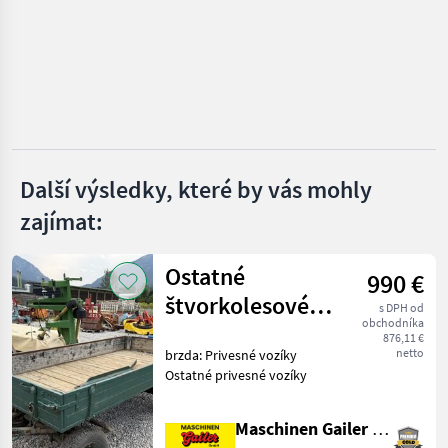
Metal-Fach
Fliegl
Conpexim
Farmtech
Další výsledky, které by vás mohly
Krone
zajímat:
Zobrazit
všech 8
Ostatné
990 €
MARKETPLACE
štvorkolesové
s DPH od
obchodníka
prívesy
Nabídky
876,11 €
Marketplace
Inzeráty
prodejců
netto
brzda: Privesné vozíky
Ostatné privesné vozíky
Maschinen Gailer GmbH