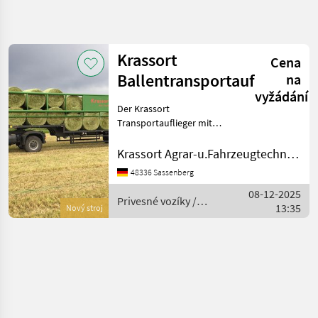
Zpřesnit
hledání
Krassort
Cena
Kategorie
Země
Filtry
4
Ballentransportauflieger
na
vyžádání
Zobrazit
Der Krassort
AKTUÁLNÍ
Obnovit
1
CESTA
Transportauflieger mit
výsledků
hydraulischen
poľnohospodárska
Klemmgattern wurde
Krassort Agrar-u.Fahrzeugtechnik GmbH
technika
speziell für den Transport
Privesne
48336 Sassenberg
von Großballen entwickelt.
Voziky
08-12-2025
Durch seine hydraulischen
Privesné vozíky /
Zdvihaci
13:35
Seitengatter, d
Nový stroj
Vozik
Krassort
Krassort
VYBRAT
KATEGORII
Krassort