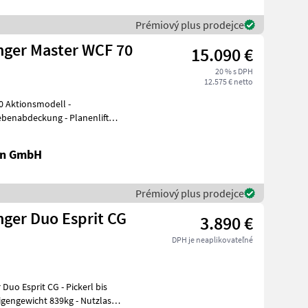
Prémiový plus prodejce
ger Master WCF 70
15.090 €
20 % s DPH
12.575 € netto
 Aktionsmodell -
rebenabdeckung - Planenlift
en GmbH
Prémiový plus prodejce
ger Duo Esprit CG
3.890 €
DPH je neaplikovateľné
t CG - Pickerl bis
igengewicht 839kg - Nutzlast