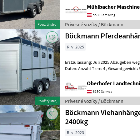
1.161kg - Innenmaße LxBxH
Mühlbacher Maschin
5580 Tamsweg
Privesné vozíky / Böckmann
Použitý stroj
Böckmann Pferdeanhäng
R. v. 2025
Erstzulassung: Juli 2025 Abzugeben wegen Nic
Daten: Anzahl Tiere: 4 , Gesamtgewicht: 3500 kg, Innenmaße:
4570x2000x2400mm, Gesamtmaße: 5705
Oberhofer Landtech
6130 Schwaz
Privesné vozíky / Böckmann
Použitý stroj
Böckmann Viehanhänge
2400kg
R. v. 2023