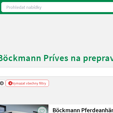
Prohledat nabídky
 Böckmann Príves na prepra
x
x
Vymazat všechny filtry
Böckmann Pferdeanhän