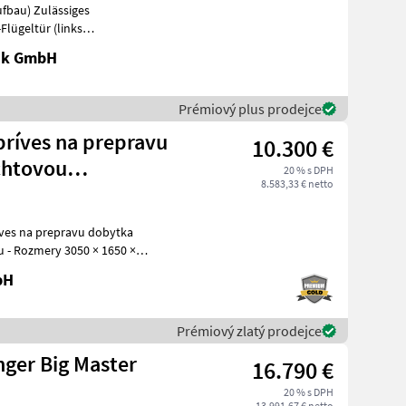
fbau) Zulässiges
Flügeltür (links
it Gummibelag (
nik GmbH
Prémiový plus prodejce
ríves na prepravu
10.300 €
chtovou
20 % s DPH
8.583,33 € netto
 ×
2
bH
Prémiový zlatý prodejce
ger Big Master
16.790 €
20 % s DPH
13.991,67 € netto