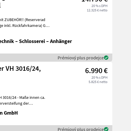
l
20 % s DPH
12.325 € netto
it ZUBEHÖR!! (Reserverad
inkl. Rückfahrkamera) GG:
chnik – Schlosserei – Anhänger
Prémiový plus prodejce
r VH 3016/24,
6.990 €
20 % s DPH
5.825 € netto
aße innen ca.
rversteifung der
en GmbH
Prémiový plus prodejce