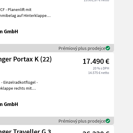
t mit
Gummibelag auf Hinterklappe
en GmbH
Prémiový plus prodejce
er Portax K (22)
17.490 €
20 % s DPH
14.575 € netto
-
en GmbH
Prémiový plus prodejce
er Traveller G 3