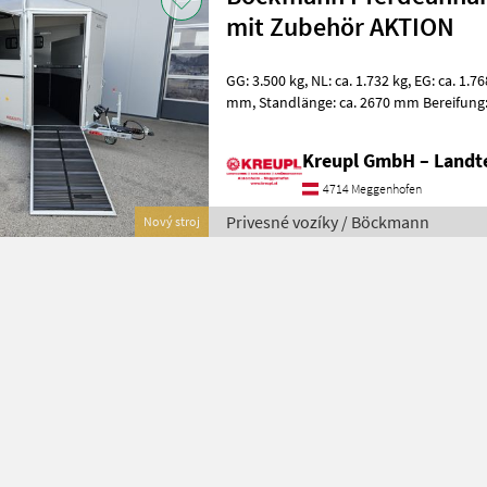
mit Zubehör AKTION
GG: 3.500 kg, NL: ca. 1.732 kg, EG: ca. 1.768 kg Maße: 4570 x 2000 x 2450
mm, Standlänge: ca. 2670 mm Bereifung: 185 R14C Farbe: Silber-
metallic Fahrgestell tief
Kreupl GmbH – Landte
4714 Meggenhofen
Privesné vozíky / Böckmann
Nový stroj