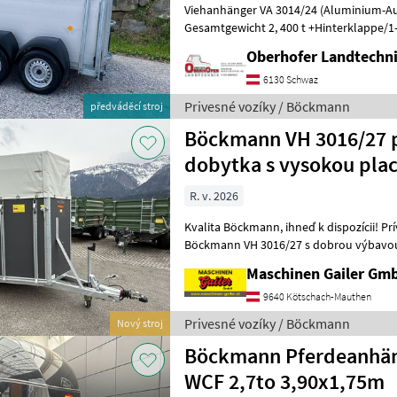
Viehanhänger VA 3014/24 (Aluminium-Au
Gesamtgewicht 2, 400 t +Hinterklappe/1-
angeschlagen) +Entladeklappe rechts m
Oberhofer Landtech
6130 Schwaz
Privesné vozíky / Böckmann
předváděcí stroj
Böckmann VH 3016/27 p
dobytka s vysokou pla
nadstavbou
R. v. 2026
Kvalita Böckmann, ihneď k dispozícii! Príves na prepravu dobytka
Böckmann VH 3016/27 s dobrou výbavou - Rozmery 3050 × 1650
2200 mm - Povolená celková hmotnosť 
Maschinen Gailer Gm
9640 Kötschach-Mauthen
Privesné vozíky / Böckmann
Nový stroj
Böckmann Pferdeanhän
WCF 2,7to 3,90x1,75m