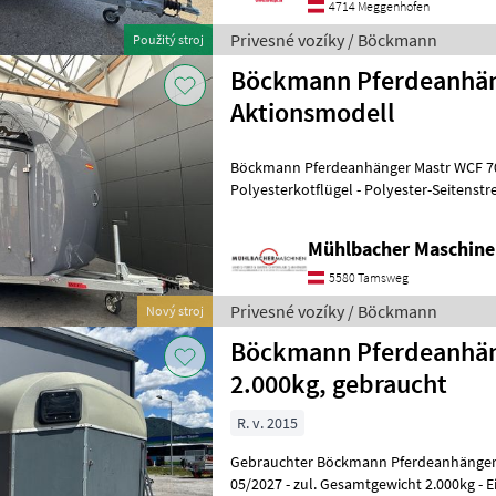
4714 Meggenhofen
Privesné vozíky / Böckmann
Použitý stroj
Böckmann Pferdeanhän
Aktionsmodell
Böckmann Pferdeanhänger Mastr WCF 70
Polyesterkotflügel - Polyester-Seitenst
mit integriertem Netz - Dekor 70 Jahre
Mühlbacher Maschin
5580 Tamsweg
Privesné vozíky / Böckmann
Nový stroj
Böckmann Pferdeanhän
2.000kg, gebraucht
R. v. 2015
Gebrauchter Böckmann Pferdeanhänger Duo Espri
05/2027 - zul. Gesamtgewicht 2.000kg - E