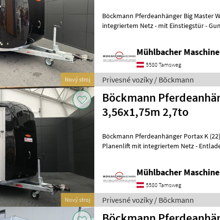
Böckmann Pferdeanhänger Big Master WCF - Planenlif
integriertem Netz - mit Einstiegstür - 
(integrierte Trittleisten u. Seitenst
Mühlbacher Maschin
5580 Tamsweg
Privesné vozíky / Böckmann
Nový stroj
Böckmann Pferdeanhäng
3,56x1,75m 2,7to
Böckmann Pferdeanhänger Portax K (22) - Einzelradkotflügel 
Planenlift mit integriertem Netz - Entladeklappe rechts mit
Gummibelag (integrierte Trittleisten)
Mühlbacher Maschin
5580 Tamsweg
Privesné vozíky / Böckmann
Nový stroj
Böckmann Pferdeanhäng