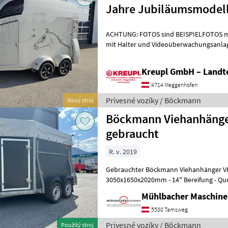
Jahre Jubiläumsmodel
ACHTUNG: FOTOS sind BEISPIELFOTOS m
mit Halter und Videoüberwachungsanlage 
2.400 kg Maße: 3560 x 1650 x 2350 m
Kreupl GmbH – Landte
4714 Meggenhofen
Privesné vozíky / Böckmann
Nový stroj
Böckmann Viehanhänge
gebraucht
R. v. 2019
Gebrauchter Böckmann Viehanhänger VH 3016/24 - M
3050x1650x2020mm - 14" Bereifung - Que
Seitenwände mit M-Profil - Rollen an H
Mühlbacher Maschin
5580 Tamsweg
Privesné vozíky / Böckmann
Použitý stroj