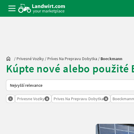
/
Privesné Vozíky
/
Príves Na Prepravu Dobytka
/
Boeckmann
Kúpte nové alebo použité
Takto se řadí nabídky na Landwirt.com
x
x
x
Privesne Voziky
Prives Na Prepravu Dobytka
Boeckmann