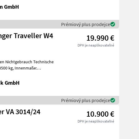
en GmbH
Prémiový plus prodejce
er Traveller W4
19.990 €
DPH je neaplikovateľné
htgebrauch Technische
nik GmbH
Prémiový plus prodejce
r VA 3014/24
10.900 €
DPH je neaplikovateľné