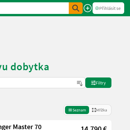
Přihlásit se
vu dobytka
Filtry
Seznam
Mřížka
ger Master 70
14.790 €