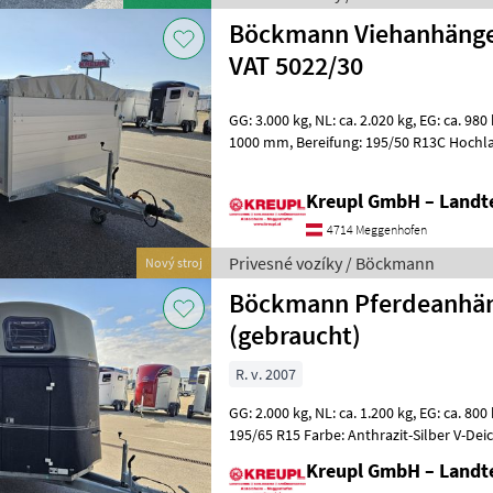
Böckmann Viehanhänge
VAT 5022/30
GG: 3.000 kg, NL: ca. 2.020 kg, EG: ca. 980 kg Innenmaße: 5000 x 2200 x
1000 mm, Bereifung: 195/50 R13C Hochlader, Tandem, V-Deichsel,
Stützrad automatik XXL Mass
Kreupl GmbH – Landte
4714 Meggenhofen
Privesné vozíky / Böckmann
Nový stroj
Böckmann Pferdeanhän
(gebraucht)
R. v. 2007
GG: 2.000 kg, NL: ca. 1.200 kg, EG: ca. 800 kg BJ: 10/2007, Bereifung:
195/65 R15 Farbe: Anthrazit-Silber V-Deichsel, Stützrad au
Innenleuchte Aluminiumb
Kreupl GmbH – Landte