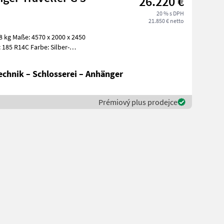
26.220 €
20 % s DPH
21.850 € netto
chnik – Schlosserei – Anhänger
Prémiový plus prodejce