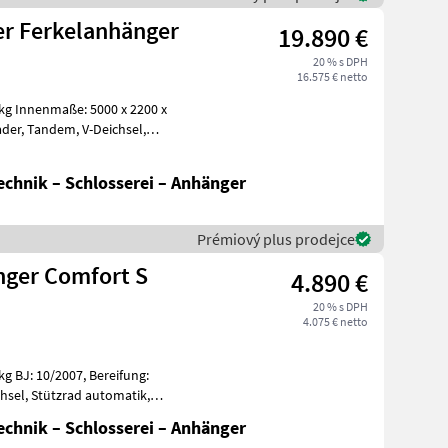
r Ferkelanhänger
19.890 €
20 % s DPH
16.575 € netto
chnik – Schlosserei – Anhänger
Prémiový plus prodejce
ger Comfort S
4.890 €
20 % s DPH
4.075 € netto
tomatik,
chnik – Schlosserei – Anhänger