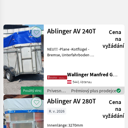
Zpřesnit
hledání
Ablinger AV 240T
Cena
Kategorie
Země
Filtry
4
na
vyžádání
Zobrazit
NEU!!! -Plane -Kotflügel -
AKTUÁLNÍ
Obnovit
6
Bremse, Unterfahrboden -
CESTA
výsledků
Anhängevorrichtung +
poľnohospodárska
Auflaufbremse -Manschette
technika
-Felgen -Pickerl bis 03.2027
Wallinger Manfred GmbH.
Privesne
Nástavec: Oceľ, plemená
Voziky
5441 Abtenau
zvierat:
Prives Na
Privesné
Prémiový plus prodejce
Použitý stroj
Prepravu
vozíky /
Dobytka
Ablinger AV 280T
Cena
Ablinger
Ablinger
na
R. v. 2026
vyžádání
VYBRAT
KATEGORII
Innenlänge: 3270mm