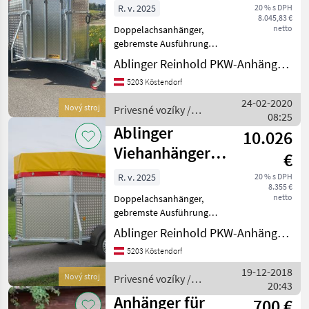
AV280T
R. v. 2025
20 % s DPH
8.045,83 €
netto
Doppelachsanhänger,
gebremste Ausführung
Auflaufeinrichtung mit
Ablinger Reinhold PKW-Anhänger und Fahrzeugbau Ges.m.b.H.
Kugelkopfkupplung,
5203 Köstendorf
Zentralrohrdeichsel
wartungsfreie
24-02-2020
Nový stroj
Privesné vozíky /
Gummifederachsen mit
08:25
Ablinger
verzinktem Achsrohr und R
Ablinger
10.026
Viehanhänger
€
AV300T
R. v. 2025
20 % s DPH
8.355 €
netto
Doppelachsanhänger,
gebremste Ausführung
Auflaufeinrichtung mit
Ablinger Reinhold PKW-Anhänger und Fahrzeugbau Ges.m.b.H.
Kugelkopfkupplung,
5203 Köstendorf
Zentralrohrdeichsel
wartungsfreie
19-12-2018
Nový stroj
Privesné vozíky /
Gummifederachsen mit
20:43
Ablinger
verzinktem Achsrohr und R
Anhänger für
700 €