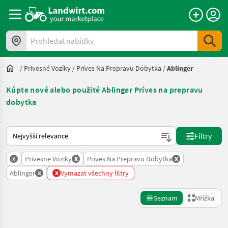
Prohledat nabídky
/
Privesné Vozíky
/
Príves Na Prepravu Dobytka
/
Ablinger
Kúpte nové alebo použité Ablinger Príves na prepravu
dobytka
Takto se řadí nabídky na Landwirt.com
Filtry
x
x
x
Privesne Voziky
Prives Na Prepravu Dobytka
x
x
Ablinger
Vymazat všechny filtry
Seznam
Mřížka