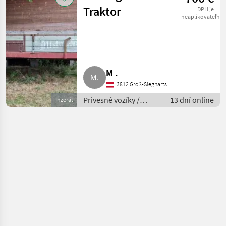
Traktor
DPH je
neaplikovateľné
M .
3812 Groß-Siegharts
Privesné vozíky /
13 dní online
Inzerát
Príves na prepravu
dobytka