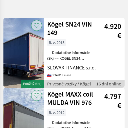
Zpřesnit
hledání
Kögel SN24 VIN
4.920
Kategorie
Země
Filtry
4
149
€
Zobrazit
R. v. 2015
AKTUÁLNÍ
Obnovit
7
CESTA
výsledků
== Dodatočné informácie
poľnohospodárska
(SK) == KOGEL SN24
technika
LOWDECK trojstranka s
SLOVAK FINANCE s.r.o.
Privesne
korytom na zvitky r.v.
Voziky
05/2015, kotúčové brzdy,
934 01 Levice
zdvíhacia náprava, mulda-
Navesy
Privesné vozíky / Kögel
16 dní online
Použitý stroj
7, 2m, vnútorná výška- 3
Koegel
Kögel MAXX coil
4.797
MULDA VIN 976
VYBRAT
€
KATEGORII
R. v. 2012
Kögel
== Dodatočné informácie