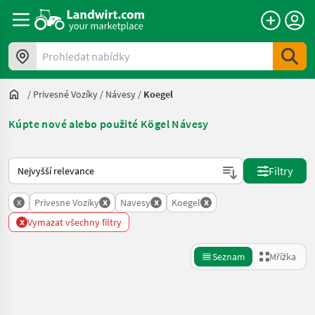
Prohledat nabídky
/
Privesné Vozíky
/
Návesy
/
Koegel
Kúpte nové alebo použité Kögel Návesy
Takto se řadí nabídky na Landwirt.com
Filtry
x
x
x
x
Privesne Voziky
Navesy
Koegel
x
Vymazat všechny filtry
Seznam
Mřížka