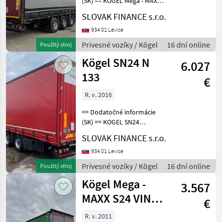
(SK) == KOGEL Mega - MAXX
Schmitz
coil LOWDECK trojstrannka
SLOVAK FINANCE s.r.o.
s korytom na zvitky r.v.
Krone
12/2012, kotúčové brzdy,
934 01 Levice
vnútorná výška: 3m,
Privesné vozíky / Kögel
16 dní online
Použitý stroj
Schwarzmüller
mechanický prízd
Kögel SN24 N
6.027
Humbaur
133
€
R. v. 2016
MODEL
== Dodatočné informácie
(SK) == KOGEL SN24
LOWDECK trojstranka r.v.
S24-
SLOVAK FINANCE s.r.o.
06/2016, zdvíhacia náprava,
1 3
kotúčové brzdy, vnútorná
934 01 Levice
axles
Mega
výška: 3 m, váha: 6820 kg,
Privesné vozíky / Kögel
16 dní online
Použitý stroj
celková hmotno
Kögel Mega -
MARKETPLACE
3.567
MAXX S24 VIN
Nabídky
€
Marketplace
Inzeráty
prodejců
868
R. v. 2011