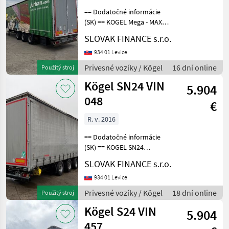
== Dodatočné informácie
(SK) == KOGEL Mega - MAXX
S24 trojstranka LOWDECK
SLOVAK FINANCE s.r.o.
r.v.03/2011, zdvíhacia
náprava, kotúčové brzdy,
934 01 Levice
vnútorná výška: 3 m, váha:
Privesné vozíky / Kögel
16 dní online
Použitý stroj
6500 kg, celk
Kögel SN24 VIN
5.904
048
€
R. v. 2016
== Dodatočné informácie
(SK) == KOGEL SN24
LOWDECK trojstrannka r.v.
SLOVAK FINANCE s.r.o.
05/2016, kotúčové brzdy,
zdvíhacia náprava,
934 01 Levice
neprezerateľná plachta,
Privesné vozíky / Kögel
18 dní online
Použitý stroj
vnútorná výška 3m,
Kögel S24 VIN
mechan
5.904
457