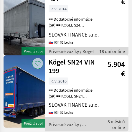
€
R. v. 2014
== Dodatočné informácie
(SK) == KOGEL S24
LOWDECK trojstranka, r.v.
SLOVAK FINANCE s.r.o.
01/2015, kotúčové brzdy,
zdvíhacia náprava, na
934 01 Levice
vzduchu, vnútorná výška
Privesné vozíky / Kögel
18 dní online
Použitý stroj
3m, váha: 6.602 kg, 39.
Kögel SN24 VIN
5.904
199
€
R. v. 2016
== Dodatočné informácie
(SK) == KOGEL SN24
LOWDECK MULDA
SLOVAK FINANCE s.r.o.
trojstranka s korytom na
934 01 Levice
zvitky r.v. 01/2016,
kotúčové brzdy, zdvíhacia
3 měsíců
Použitý stroj
Privesné vozíky /
náprava, vnútorná výška-
online
Kögel
3m, muld