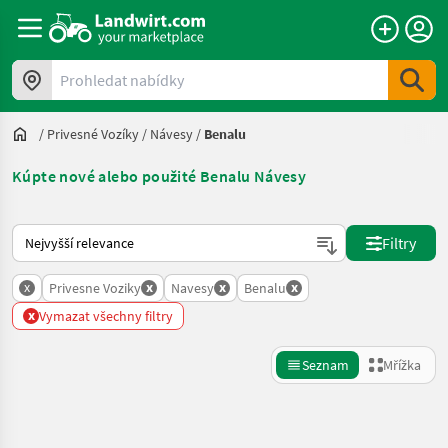
Prohledat nabídky
/
Privesné Vozíky
/
Návesy
/
Benalu
Kúpte nové alebo použité Benalu Návesy
Takto se řadí nabídky na Landwirt.com
Filtry
x
x
x
x
Privesne Voziky
Navesy
Benalu
x
Vymazat všechny filtry
Seznam
Mřížka