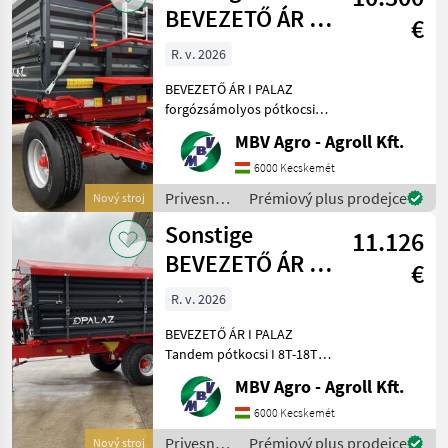
BEVEZETŐ ÁR I
€
PALAZ
R. v. 2026
forgózsámolyos
BEVEZETŐ ÁR I PALAZ
pótkocsik I 8
forgózsámolyos pótkocsik I
8T-18T Ha PALAZ akkor
MBV Agro - Agroll Kft.
kizárólag az MBV AGRO!
Vásároljon közvetlenül az
6000 Kecskemét
importőrtől, a régió
Privesné
Prémiový plus prodejce
Nový stroj
legnagyobb PALAZ
vozíky /
Sonstige
keresked
11.126
Sonstige
BEVEZETŐ ÁR I
€
PALAZ Tandem
R. v. 2026
pótkocsi I 8T-18T
BEVEZETŐ ÁR I PALAZ
Tandem pótkocsi I 8T-18T
Ha PALAZ akkor kizárólag
MBV Agro - Agroll Kft.
az MBV AGRO! Vásároljon
közvetlenül az importőrtől,
6000 Kecskemét
a régió legnagyobb PALAZ
Privesné
Prémiový plus prodejce
Nový stroj