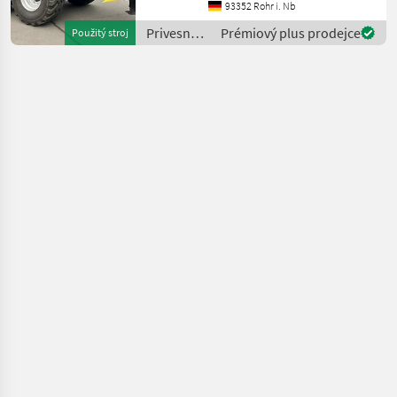
Aufsatzdreicke 300mm
93352 Rohr i. Nb
vorne und hinten, mech.
Privesné
Prémiový plus prodejce
Použitý stroj
AHK, Aufsatzwände 600mm
vozíky /
seitlich abklappbar, S
Brantner