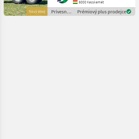
AGRO! Vásároljon
6000 Kecskemét
közvetlenül az importőrtől,
Privesné
Prémiový plus prodejce
Nový stroj
a régió legnagyobb PA
vozíky /
Sonstige