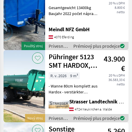
Baustoffanhänger
20 % s DPH
Gesamtgewicht 13400kg
8.800 €
netto
Baujahr 2022 počet náprav:
Tandemová náprava,
Pneumatická (vzduchová)
Meindl NFZ GmbH
brzda s regulátorom
brzdnej sily, brzda:
4070 Eferding
Pneumatická (vzduchová)
Privesné
Prémiový plus prodejce
Použitý stroj
brzda, pri
vozíky /
Pühringer 5123
43.900
Sonstige
SMT HARDOX,
€
20t
R. v. 2026
9 m³
20 % s DPH
36.583,33 €
netto
- Wanne 80cm komplett aus
Hardox - verstärkter
Muldenkörper mit
Strasser Landtechnik GmbH
doppelter Anzahl an
Versteifungen unten -
4724 Neukirchen a. Walde
Schotterklappe 400mm
Privesné
Prémiový plus prodejce
Nový stroj
(Pendelbordwand oben mit
vozíky /
Sonstige
erhöhtem Dr
5.260
Pühringer