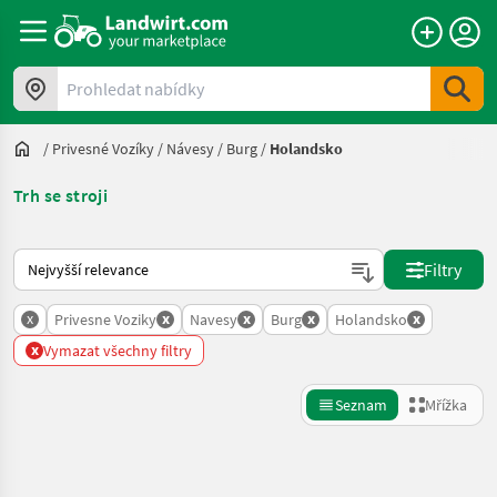
Prohledat nabídky
/
Privesné Vozíky
/
Návesy
/
Burg
/
Holandsko
Trh se stroji
Takto se řadí nabídky na Landwirt.com
Filtry
x
x
x
x
x
Privesne Voziky
Navesy
Burg
Holandsko
x
Vymazat všechny filtry
Seznam
Mřížka