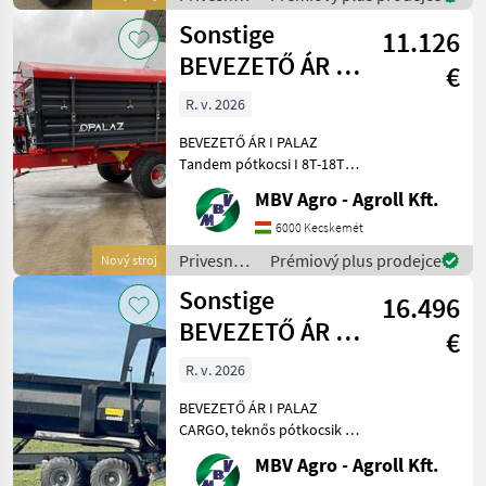
legnagyobb PALAZ
vozíky /
Sonstige
keresked
11.126
Sonstige
BEVEZETŐ ÁR I
€
PALAZ Tandem
R. v. 2026
pótkocsi I 8T-18T
BEVEZETŐ ÁR I PALAZ
Tandem pótkocsi I 8T-18T
Ha PALAZ akkor kizárólag
MBV Agro - Agroll Kft.
az MBV AGRO! Vásároljon
közvetlenül az importőrtől,
6000 Kecskemét
a régió legnagyobb PALAZ
Privesné
Prémiový plus prodejce
Nový stroj
kereskedőitől. Az
vozíky /
Sonstige
16.496
Sonstige
BEVEZETŐ ÁR I
€
PALAZ CARGO,
R. v. 2026
teknős
BEVEZETŐ ÁR I PALAZ
pótkocsik I 1
CARGO, teknős pótkocsik I
12-18T I 2 tengely Ha PALAZ
MBV Agro - Agroll Kft.
akkor kizárólag az MBV