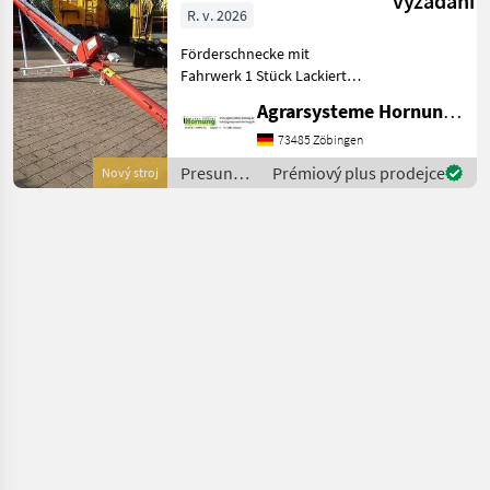
vyžádání
R. v. 2026
Förderschnecke mit
Fahrwerk 1 Stück Lackierte
Stahlausführung - Länge
Agrarsysteme Hornung GmbH & Co. KG
12.30 m – Durchmesser 200
mm - Leistung 50 t
73485 Zöbingen
Presun
Prémiový plus prodejce
Nový stroj
materiálu
/ Sonstige