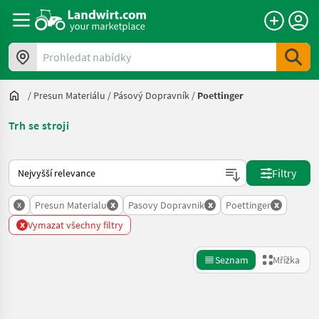
Prohledat nabídky
/
Presun Materiálu
/
Pásový Dopravník
/
Poettinger
Trh se stroji
Takto se řadí nabídky na Landwirt.com
Filtry
x
x
x
x
Presun Materialu
Pasovy Dopravnik
Poettinger
x
Vymazat všechny filtry
Seznam
Mřížka