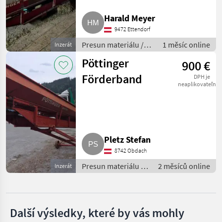
Grimme
Harald Meyer
9472 Ettendorf
Schreiber
Presun materiálu /
1 měsíc online
Inzerát
Pásový dopravník
MARKETPLACE
Pöttinger
900 €
Nabídky
Förderband
DPH je
Marketplace
Inzeráty
prodejců
neaplikovateľné
Pletz Stefan
8742 Obdach
Presun materiálu /
2 měsíců online
Inzerát
Pásový dopravník
Další výsledky, které by vás mohly