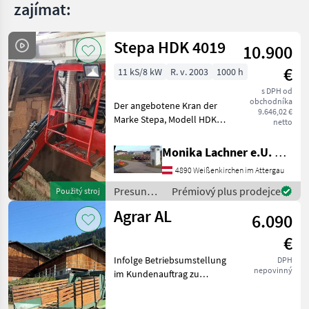
zajímat:
Stepa HDK 4019
10.900
€
11 kS/8 kW
R. v. 2003
1000 h
s DPH od
obchodníka
Der angebotene Kran der
9.646,02 €
Marke Stepa, Modell HDK
netto
4010, 4fach Teleskop
Reichweite von 2, 5m bis
Monika Lachner e.U. Maschinenhandel
14m ist ein zuverlässiges
4890 Weißenkirchen im Attergau
Arbeitsgerät aus dem
Baujahr 2003. Mit einer
Presun
Prémiový plus prodejce
Použitý stroj
materiálu
Agrar AL
6.090
/ Stepa
€
Infolge Betriebsumstellung
DPH
nepovinný
im Kundenauftrag zu
verkaufen. Gepflegte
Dosieranlage sofort