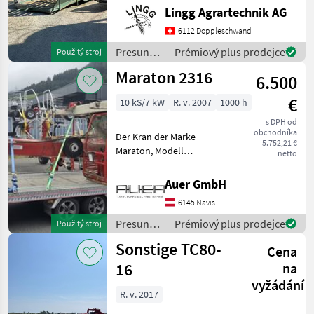
Einsatzbereit. Tischlänge
Lingg Agrartechnik AG
innen 5.3m Gesamtlänge
6112 Doppleschwand
ohne Deichsel 7m. Neuer
Holz
Presun
Prémiový plus prodejce
Použitý stroj
materiálu
Maraton 2316
6.500
/ Agrar
€
10 kS/7 kW
R. v. 2007
1000 h
s DPH od
obchodníka
Der Kran der Marke
5.752,21 €
Maraton, Modell
netto
unbekannt, aus dem
Baujahr 2007, bietet eine
Auer GmbH
zuverlässige Leistung mit
6145 Navis
einer Motorstärke von 10
PS. Mit insgesamt 1000
Presun
Prémiový plus prodejce
Použitý stroj
Betriebsstu
materiálu
Sonstige TC80-
Cena
/ Maraton
16
na
vyžádání
R. v. 2017