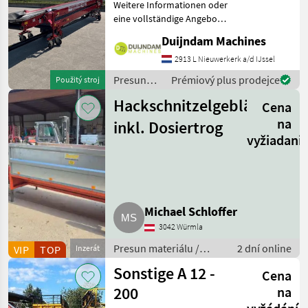
Weitere Informationen oder
eine vollständige Angebot?
Fragen Sie das einfach und
Duijndam Machines
schnell an auf unsere
Duijndam Machines
2913 L Nieuwerkerk a/d IJssel
Website! Sie können uns
Presun
Prémiový plus prodejce
Použitý stroj
auch anrufen.Alle zu
materiálu
Hackschnitzelgebläse
Cena
/ Sonstige
na
inkl. Dosiertrog
vyžiadani
Michael Schloffer
3042 Würmla
Presun materiálu /
2 dní online
VIP
TOP
Inzerát
Ventilátor
Sonstige A 12 -
Cena
200
na