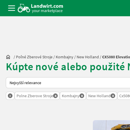
/
Poľné Zberové Stroje
/
Kombajny
/
New Holland
/
CX5080 Elevati
Kúpte nové alebo použité
Takto se řadí nabídky na Landwirt.com
x
x
x
x
Polne Zberove Stroje
Kombajny
New Holland
Cx508