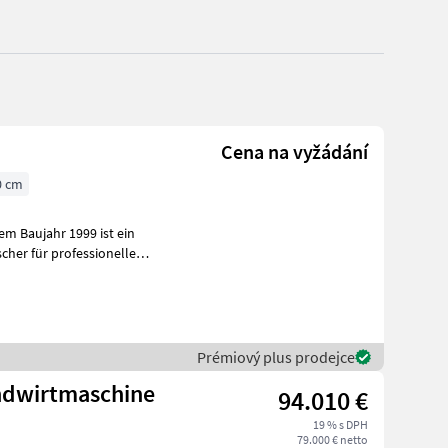
Cena na vyžádání
0 cm
m Baujahr 1999 ist ein
cher für professionelle
n u
Prémiový plus prodejce
andwirtmaschine
94.010 €
19 % s DPH
79.000 € netto