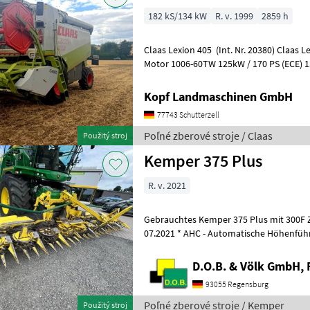
182 kS/134 kW
R. v. 1999
2859 h
Claas Lexion 405 (Int. Nr. 20380) Claas Lexion 405 Baujahr 1999 Perkins
Motor 1006-60TW 125kW / 170 PS (ECE) 13
ha 2.859 Betriebsstunden
Kopf Landmaschinen GmbH
77743 Schutterzell
Poľné zberové stroje / Claas
Použitý stroj
Kemper 375 Plus
R. v. 2021
Gebrauchtes Kemper 375 Plus mit 300F Zusat
07.2021 * AHC - Automatische Höhenführ
Komfort Zusatzfahrwerk 300F 
D.O.B. & Völk GmbH, 
93055 Regensburg
Poľné zberové stroje / Kemper
Použitý stroj