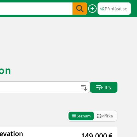
Přihlásit se
ion
Filtry
Seznam
Mřížka
evation
149.000 €