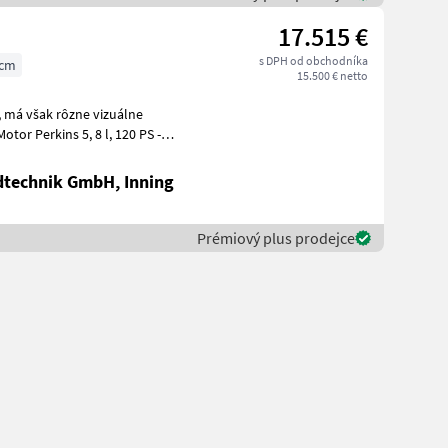
17.515 €
s DPH od obchodníka
 cm
15.500 € netto
ne
dtechnik GmbH, Inning
Prémiový plus prodejce