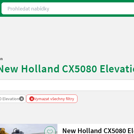
Prohledat nabídky
on
 New Holland CX5080 Elevat
x
x
0 Elevation
Vymazat všechny filtry
New Holland CX5080 El