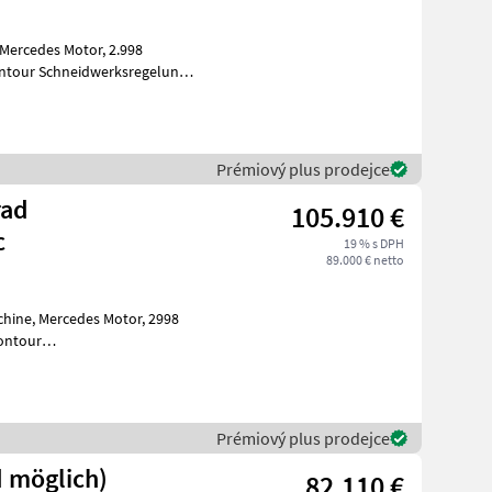
Prémiový plus prodejce
rad
105.910 €
c
19 % s DPH
89.000 € netto
tor, 2998
uchtung für klappbare Vorsa
Prémiový plus prodejce
405 (Allrad möglich)
82.110 €