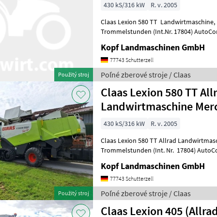
430 kS/316 kW
R. v. 2005
Claas Lexion 580 TT Landwirtmaschine, Mercedes Motor, 2.998
Trommelstunden (Int.Nr. 17804) AutoContour Schneidwerksregelung,
Beleuchtung für klappbare Vorsatzgerät
Kopf Landmaschinen GmbH
77743 Schutterzell
Poľné zberové stroje / Claas
Použitý stroj
Claas Lexion 580 TT All
Landwirtmaschine Mer
430 kS/316 kW
R. v. 2005
Claas Lexion 580 TT Allrad Landwirtmaschine, Mercedes Mo
Trommelstunden (Int. Nr. 17804) AutoContour
Schneidwerksregelung, Bele
Kopf Landmaschinen GmbH
77743 Schutterzell
Poľné zberové stroje / Claas
Použitý stroj
Claas Lexion 