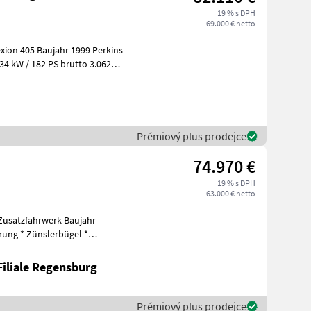
19 % s DPH
69.000 € netto
4 kW / 182 PS brutto 3.062
Prémiový plus prodejce
74.970 €
19 % s DPH
63.000 € netto
zfahrwerk Baujahr
ung * Zünslerbügel *
Das Maisgebiss
Filiale Regensburg
Prémiový plus prodejce