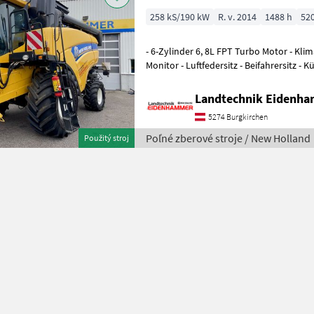
258 kS/190 kW
R. v. 2014
1488 h
52
- 6-Zylinder 6, 8L FPT Turbo Motor - Klimaautomatik - Intelli View III
Monitor - Luftfedersitz - Beifahrersitz -
Monitor - Differen
Landtechnik Eidenh
5274 Burgkirchen
Poľné zberové stroje / New Holland
Použitý stroj