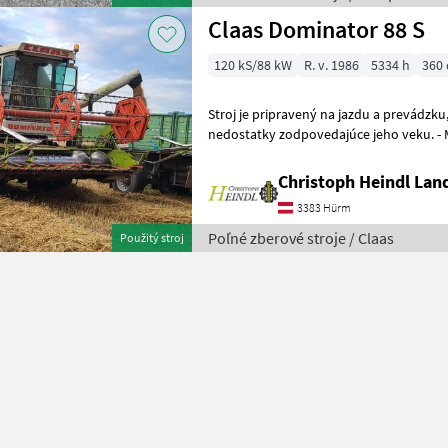
Claas Dominator 88 S
120 kS/88 kW
R. v. 1986
5334 h
360
Stroj je pripravený na jazdu a prevádzku, má však rôzne vizuál
nedostatky zodpovedajúce jeho veku. - Motor Perkins 5, 8 l, 120 PS -
Manuálna prevodovka, rýchlosť 2
Christoph Heindl Lan
3383 Hürm
Poľné zberové stroje / Claas
Použitý stroj