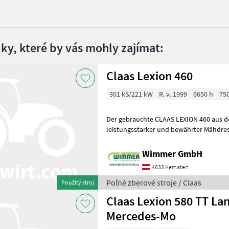
dky, které by vás mohly zajímat:
Claas Lexion 460
301 kS/221 kW
R. v. 1999
6650 h
75
Der gebrauchte CLAAS LEXION 460 aus de
leistungsstarker und bewährter Mähdres
Erntearbeiten. Mit 6.650 Betriebsstunde
Wimmer GmbH
4633 Kematen
Poľné zberové stroje / Claas
Použitý stroj
Claas Lexion 580 TT L
Mercedes-Mo