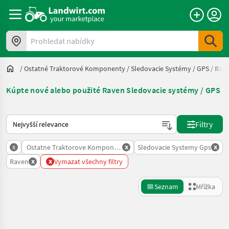
Prohledat nabídky
/
Ostatné Traktorové Komponenty
/
Sledovacie Systémy / GPS
/
Rav
Kúpte nové alebo použité Raven Sledovacie systémy / GPS
Takto se řadí nabídky na Landwirt.com
Filtry
x
x
x
Ostatne Traktorove Komponenty
Sledovacie Systemy Gps
x
x
Raven
Vymazat všechny filtry
Seznam
Mřížka