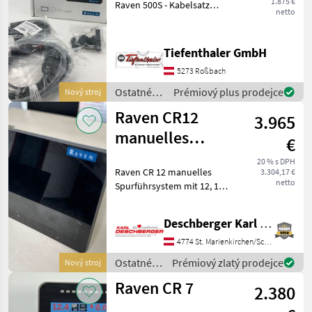
1.875 €
Raven 500S - Kabelsatz
netto
komplett mit 3-poliger
Stromversorgung -
Antennenmontageplatte -
Tiefenthaler GmbH
Kratzfestes Vollglasdisplay -
5273 Roßbach
Verkabelung und
Ostatné
Prémiový plus prodejce
Nový stroj
traktorové
Raven CR12
3.965
komponenty
/ Raven
manuelles
€
Spurführsystem
20 % s DPH
Raven CR 12 manuelles
3.304,17 €
netto
Spurführsystem mit 12, 1
Zoll Display, 500S Antenne
einschließlich Verkabelung
Deschberger Karl Landtechnik GesmbH & Co KG
für manuelle Lenkung mit
integriertem Lichtbalken -
4774 St. Marienkirchen/Schärding
OHNE MONTAGE
Ostatné
Prémiový zlatý prodejce
Nový stroj
traktorové
Raven CR 7
2.380
komponenty
/ Raven