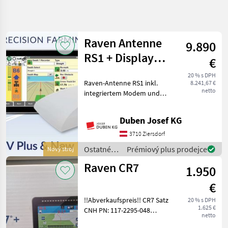
Zpřesnit
hledání
Raven Antenne
9.890
Kategorie
Země
Filtry
4
RS1 + Display
€
IntelliView 4
Zobrazit
20 % s DPH
AKTUÁLNÍ
Raven-Antenne RS1 inkl.
Obnovit
9
8.241,67 €
plus
CESTA
netto
integriertem Modem und
výsledků
poľnohospodárska
NAV-Controller sowie
technika
Monitor IntelliView 4 plus
Duben Josef KG
Ostatne
für CNH-Traktoren mit
Traktorove
Lenksystemvorbereitung.
3710 Ziersdorf
Komponenty
Unser Verkaufsteam ze
Ostatné
Prémiový plus prodejce
Nový stroj
Sledovacie
traktorové
Systemy
Raven CR7
1.950
Gps
komponenty
/ Raven
Raven
€
!!Abverkaufspreis!! CR7 Satz
20 % s DPH
VYBRAT
1.625 €
CNH PN: 117-2295-048
KATEGORII
netto
Ostatné traktorové