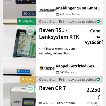
komponenty Sledovacie
Raven
systémy / GPS
Kneidinger 1880 GmbH.
Trimble
4121 Altenfelden
Ostatné
Prémiový plus prodejce
Použitý stroj
FJDynamics
traktorové
Raven RS1 -
Cena
komponenty
John Deere
/ Raven
Lenksystem RTK
na
vyžádání
CHC NAV
• mit integriertem Modem •
mit integriertem NAV-
Steyr
Kontroller Optional
erhältlich: • AFS 700 Plus
Zobrazit
Kappel Gottfried Ges.m.b.H.
Monitor • SIM-Karte • RTK-
všech
Signal Ostatné traktorové
7433 Mariasdorf
11
komponenty
Ostatné
Prémiový plus prodejce
Nový stroj
MARKETPLACE
traktorové
Raven CR 7
2.250
komponenty
Nabídky
Marketplace
Inzeráty
/ Raven
prodejců
€
Raven CR 7 - GPS-Antenne
20 % s DPH