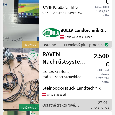
€
RAVEN Parallelfahrhilfe
20 % s DPH
1.983,33 €
CR7+ + Antenne Raven 500
netto
+ Stromversorgung über 3-
poligen Stecker + ISOBUS-
UT aktiviert + Virtuelle
BULLA Landtechnik GmbH
Teilbreitenschaltung +
4595 Waldneukirchen
Halterungen f
Ostatné
Prémiový plus prodejce
Nový stroj
traktorové
RAVEN
2.500
komponenty
/ Raven
Nachrüstsystem
€
hydraulisch
s DPH od
ISOBUS Kabelsatz,
obchodníka
hydraulischer Steuerblock (
2.212,39 €
samt Schläuchen für CNH
netto
Steyr Kompakt und New
Steinböck-Hauck Landtechnik
Holland TN sowie T4000),
3430 Staasdorf
Verkabelung,
27-01-
Antennenhalterung
Ostatné traktorové
2023 07:53
Ostatné traktor
Použitý stroj
komponenty / Raven