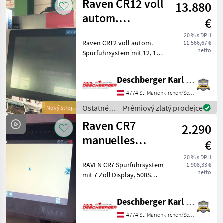
Raven CR12 voll
13.880
autom.
€
Spurführsystem
20 % s DPH
Raven CR12 voll autom.
11.566,67 €
netto
Spurführsystem mit 12, 1
Zoll Display, RS1 Receiver
(mit integriertem
Deschberger Karl Landtechnik GesmbH & Co KG
GSM[1]Modem) inklusive
RTK Unlock & Verkabelung
4774 St. Marienkirchen/Schärding
für alle TMR AGR Traktore
Ostatné
Prémiový zlatý prodejce
Nový stroj
traktorové
Raven CR7
2.290
komponenty
/ Raven
manuelles
€
Spurführsystem
20 % s DPH
RAVEN CR7 Spurführsystem
1.908,33 €
netto
mit 7 Zoll Display, 500S
Antenne einschließlich
Verkabelung für manuelle
Deschberger Karl Landtechnik GesmbH & Co KG
Lenkung mit integriertem
Lichtbalken - OHNE
4774 St. Marienkirchen/Schärding