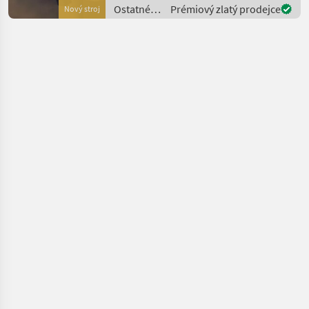
MONTAGE CR7 Hauptmer
Ostatné
Prémiový zlatý prodejce
Nový stroj
traktorové
komponenty
/ Raven