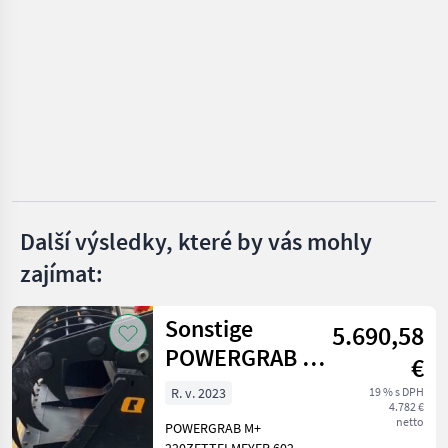
VYBRAT
KATEGORII
SOMA
Stekro
Hauer
Fliegl
Další výsledky, které by vás mohly
zajímat:
Alö
Stoll
Sonstige
5.690,58
POWERGRAB M+
Zobrazit
€
všech
220 # 144
37
R. v. 2023
19 % s DPH
4.782 €
netto
POWERGRAB M+
MARKETPLACE
220ZETTELMEYER 602