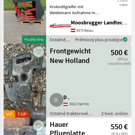
1.100 €
netto
Krokodilgreifer mit
Weidemann Aufnahme mit
folgenden Technischen
Moosbrugger Landtechnik GmbH
Daten: - Breite 110 cm -
Gewicht 206 kg -
6870 Bezau
Zinkenanzahl unten 6 -
Ostatné
Prémiový plus prodejce
Použitý stroj
Zinkenanzahl oben 5 -
traktorové
Inhalt
Frontgewicht
500 €
komponenty
/ Stekro
New Holland
DPH je
neaplikovateľné
D .
9822 Mallnitz
Ostatné traktorové
2 hod. online
VIP
TOP
Inzerát
komponenty /
Hauer
550 €
Frontálne váhy
Pflugplatte
20 % s DPH