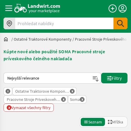
Prohledat nabídky
/
Ostatné Traktorové Komponenty
/
Pracovné Stroje Príveskového 
Kúpte nové alebo použité SOMA Pracovné stroje
príveskového čelného nakladača
Takto se řadí nabídky na Landwirt.com
Filtry
x
x
Ostatne Traktorove Komponenty
x
x
Pracovne Stroje Priveskoveho Celneho Nakladaca
Soma
x
Vymazat všechny filtry
Seznam
Mřížka