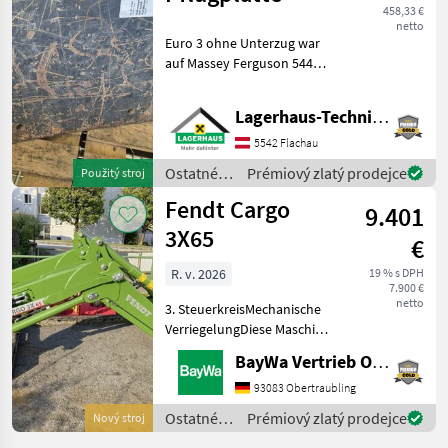
458,33 €
netto
Euro 3 ohne Unterzug war
auf Massey Ferguson 5445
montiert. Wir bitten
telefonisch oder per Mail
Lagerhaus-Technik Flachau
Ihren Besuch
bekanntzugeben, um
5542 Flachau
ausreichend Zeit für die
Ostatné
Prémiový zlatý prodejce
Použitý stroj
Beratung
traktorové
Fendt Cargo
9.401
komponenty
/ Hauer
3X65
€
R. v. 2026
19 % s DPH
7.900 €
netto
3. SteuerkreisMechanische
VerriegelungDiese Maschine
steht an unserem BayWa
BayWa Vertrieb Obertraubling
Standort in DE - 94107
Untergriesbach.Gerne steht
93083 Obertraubling
Ihnen Herr Anetseder Tel.
Ostatné
Prémiový zlatý prodejce
Nový stroj
0151/16104804
traktorové