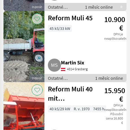
Ostatné
1 měsíc online
Inzerát
R
poľnohospodárske
Reform Muli 45
10.900
silové stroje /
Transporter a
€
45 kS/33 kW
motorové auto
DPH je
neaplikovateľné
Martin Six
4814 Grasberg
Ostatné
1 měsíc online
Inzerát
poľnohospodárske
Reform Muli 40
15.950
silové stroje /
Transporter a
mit
€
motorové auto
Heckhubwerk
DPH je
40 kS/29 kW
R. v. 1970
7455 h
neaplikovateľné
Původní
cena 16.800
€