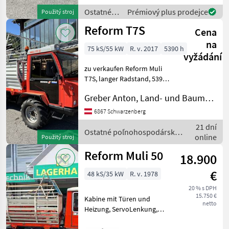
Modell ist mi
Ostatné
Prémiový plus prodejce
Použitý stroj
poľnohospodárske
Reform T7S
Cena
silové
stroje /
na
75 kS/55 kW
R. v. 2017
5390 h
Reform
vyžádání
zu verkaufen Reform Muli
T7S, langer Radstand, 5390
h, Baujahr 2017,
Greber Anton, Land- und Baumaschinentechnik
Zwillingsbereifung hinten,
Servicegepflegt, Maschine
6867 Schwarzenberg
ist in einem guten Zustand,
21 dní
Ladewagen mit V
Ostatné poľnohospodárske
online
Použitý stroj
silové stroje / Reform
Reform Muli 50
18.900
€
48 kS/35 kW
R. v. 1978
20 % s DPH
15.750 €
Kabine mit Türen und
netto
Heizung, ServoLenkung,
Hydr. Kratzboden und Pick-