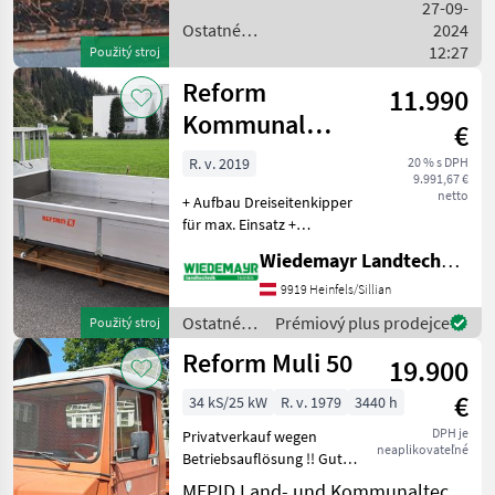
motorové auto
27-09-
Ostatné
2024
poľnohospodárske silové
12:27
Použitý stroj
stroje / Reform
Reform
11.990
Kommunal
€
Aufbau
R. v. 2019
20 % s DPH
9.991,67 €
Dreiseitenkipper
netto
+ Aufbau Dreiseitenkipper
für max. Einsatz +
Innenlänge 294 cm +
Wiedemayr Landtechnik GmbH
Innenbreite 200 cm + Profi
Alubordwände 40 cm +
9919 Heinfels/Sillian
Stirnwand Stahl mit 40 cm +
Ostatné
Prémiový plus prodejce
Použitý stroj
Stangenträger vorn
poľnohospodárske
Reform Muli 50
19.900
silové
stroje /
€
34 kS/25 kW
R. v. 1979
3440 h
Reform
DPH je
Privatverkauf wegen
neaplikovateľné
Betriebsauflösung !! Gut
erhaltener Reform Muli mit
MEPID Land- und Kommunaltechnik GmbH