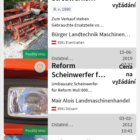
vyžádání
Gebrauchte
R. v. 1990
Ersatzteile
Zum Verkauf stehen
Gebrauchte Ersatzteile von
Reform Ladeaggregaten
Bürger Landtechnik Maschinenbau
und Streuwerk. Auch
9861 Eisentratten
komplette Aggregate und
Streuwerke auf Lager. Bei
15-06-
Použitý stroj
weiteren Fragen stehen
Ostatné
2019
Reform
poľnohospodárske silové
07:37
Cena
stroje / Reform
Scheinwerfer für
na
vyžádání
Muli 600
Umbausatz Scheinwerfer
für Reform Muli 600
paarweise Mair Alois
Mair Alois Landmaschinenhandel
Maschinenhandel- Dölsach
[phone number removed]
9991 Dölsach
Ostatné poľnohospodárske
03-02-
silové stroje Transpor
Ostatné
2012
poľnohospodárske silové
10:41
Použitý stroj
stroje / Reform