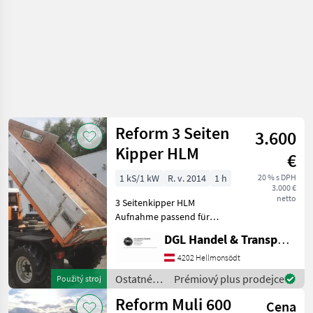
Reform 3 Seiten
3.600
Kipper HLM
€
1 kS/1 kW
R. v. 2014
1 h
20 % s DPH
3.000 €
netto
3 Seitenkipper HLM
Aufnahme passend für
Reform Muli (kurzer
DGL Handel & Transporte
Radstand), auf Wunsch mit
Abstellstützen zum
4202 Hellmonsödt
Kurbeln, Baujahr 2014,
Ostatné
Prémiový plus prodejce
Použitý stroj
absolut neuwertiger
poľnohospodárske
Reform Muli 600
Zustand war n
Cena
silové