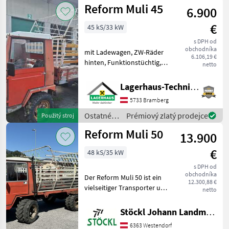
poľnohospodárske
Reform Muli 45
6.900
silové
stroje /
€
45 kS/33 kW
Reform
s DPH od
obchodníka
mit Ladewagen, ZW-Räder
6.106,19 €
hinten, Funktionstüchtig,
netto
wie Steht Kaufpreis inkl.
13% Mwst. Wir bitten
Lagerhaus-Technik Bramberg
telefonisch oder per Mail
5733 Bramberg
Ihren Besuch
bekanntzugeben, um
Ostatné
Prémiový zlatý prodejce
Použitý stroj
ausreichend
poľnohospodárske
Reform Muli 50
13.900
silové
stroje /
€
48 kS/35 kW
Reform
s DPH od
obchodníka
Der Reform Muli 50 ist ein
12.300,88 €
vielseitiger Transporter und
netto
Motorkarren, der sich ideal
für den Einsatz in der
Stöckl Johann Landmaschinen GesmbH & Co KG
Landwirtschaft und im
6363 Westendorf
Gelände eignet. Dieses