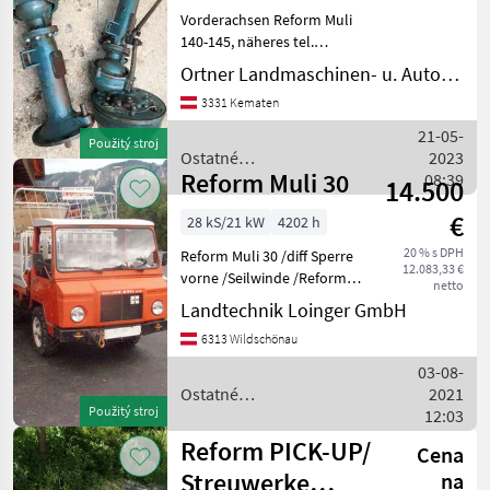
Vorderachsen Reform Muli
140-145, näheres tel.
Ostatné poľnohospodárske
Ortner Landmaschinen- u. Autohandel
silové stroje Transporter a
3331 Kematen
motorové auto
21-05-
Použitý stroj
Ostatné
2023
Reform Muli 30
poľnohospodárske silové
08:39
14.500
stroje / Reform
€
28 kS/21 kW
4202 h
20 % s DPH
Reform Muli 30 /diff Sperre
12.083,33 €
vorne /Seilwinde /Reform
netto
Ladewagen /Gögl Brücke
Landtechnik Loinger GmbH
/Bereifung 230/70R16
6313 Wildschönau
/vorne Zwilling hinten
drilling Ostatné
03-08-
poľnohospodárske silové
Ostatné
2021
str
Použitý stroj
poľnohospodárske silové
12:03
stroje / Reform
Reform PICK-UP/
Cena
Streuwerke
na