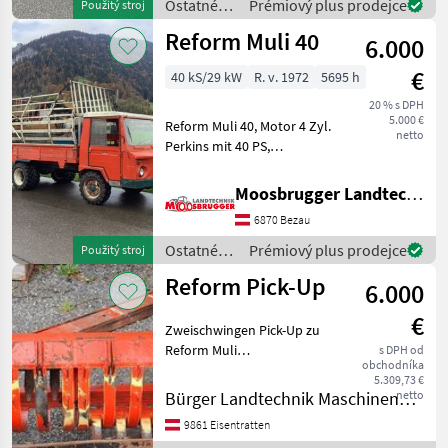
Ostatné
Prémiový plus prodejce
Použitý stroj
gebraucht
poľnohospodárske
Reform Muli 40
6.000
silové
stroje /
€
40 kS/29 kW
R. v. 1972
5695 h
Reform
20 % s DPH
5.000 €
Reform Muli 40, Motor 4 Zyl.
netto
Perkins mit 40 PS,
Erstzulassung 07.1972,
geschlossene Kabine,
Moosbrugger Landtechnik GmbH
Aufbauladewagen mit Hyd.
6870 Bezau
Pickup und
mechanioschem
Ostatné
Prémiový plus prodejce
Použitý stroj
Kratzbodenantrieb, Aufb
poľnohospodárske
Reform Pick-Up
6.000
silové
stroje /
€
Reform
Zweischwingen Pick-Up zu
Reform Muli
s DPH od
obchodníka
25/30/33/40/45/50 mit
5.309,73 €
mechanischem Kratzboden
netto
Bürger Landtechnik Maschinenbau
Ostatné poľnohospodárske
9861 Eisentratten
silové stroje Transporter a