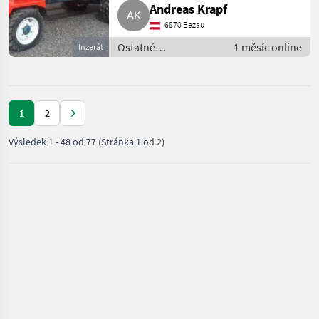
Andreas Krapf
6870 Bezau
Ostatné
1 měsíc online
Inzerát
poľnohospodárske
silové stroje /
Transporter a
motorové auto
1
2
Výsledek
1
-
48
od
77
(Stránka 1 od 2)