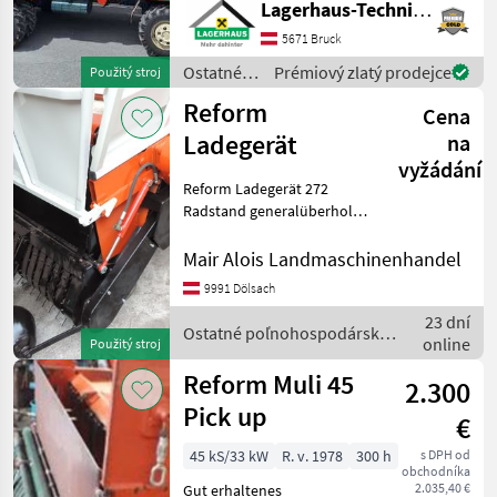
Up, Ladewagen und
Lagerhaus-Technik Bruck
Miststreuer Wir bitten
5671 Bruck
telefonisch oder per Mail
Ihren Besuch
Ostatné
Prémiový zlatý prodejce
Použitý stroj
bekanntzugeben
poľnohospodárske
Reform
Cena
silové
stroje /
Ladegerät
na
Reform
vyžádání
Reform Ladegerät 272
Radstand generalüberholt
2 Schwingen Pickup
Ostatné poľnohospodárske
Mair Alois Landmaschinenhandel
silové stroje Transporter a
9991 Dölsach
motorové auto
23 dní
Ostatné poľnohospodárske
online
Použitý stroj
silové stroje / Reform
Reform Muli 45
2.300
Pick up
€
45 kS/33 kW
R. v. 1978
300 h
s DPH od
obchodníka
2.035,40 €
Gut erhaltenes