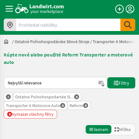
Prohledat nabídky
/
Ostatné Poľnohospodárske Silové Stroje
/
Transporter A Motorové
Kúpte nové alebo použité Reform Transporter a motorové
auto
Takto se řadí nabídky na Landwirt.com
Filtry
x
x
Ostatne Polnohospodarske Silove Stroje
x
x
Transporter A Motorove Auto
Reform
x
Vymazat všechny filtry
Seznam
Mřížka