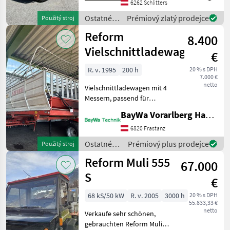
Service gemacht Ostatné
6262 Schlitters
poľnohospodárske silové
Ostatné
Prémiový zlatý prodejce
Použitý stroj
stroje Transpo
poľnohospodárske
Reform
8.400
silové
stroje /
Vielschnittladewagen
€
Reform
R. v. 1995
200 h
20 % s DPH
7.000 €
netto
Vielschnittladewagen mit 4
Messern, passend für
Reform Muli, langer
BayWa Vorarlberg HandelsGmbH BayWa Technik
Radstand, sofort
einsatzbereit. Ostatné
6820 Frastanz
poľnohospodárske silové
Ostatné
Prémiový plus prodejce
Použitý stroj
stroje Transporter a
poľnohospodárske
Reform Muli 555
motorové a
67.000
silové
stroje /
S
€
Reform
68 kS/50 kW
R. v. 2005
3000 h
20 % s DPH
55.833,33 €
netto
Verkaufe sehr schönen,
gebrauchten Reform Muli