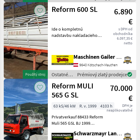
poľnohospodárske
Reform 600 SL
6.890
silové
stroje /
€
Reform
Ide o kompletnú
s DPH od
obchodníka
nadstavbu nakladacieho
6.097,35 €
vozíka s hydraulickým
netto
pohonom, kompatibilnú s
modelom Reform Muli 600
Maschinen Gailer GmbH
SL. Stav tohto zariadenia je
9640 Kötschach-Mauthen
veľmi dobrý. Príďte sa pozr
Ostatné
Prémiový zlatý prodejce
Použitý stroj
poľnohospodárske
Reform MULI
70.000
silové
stroje /
565 G SL
€
Reform
63 kS/46 kW
R. v. 1999
4103 h
DPH je
neaplikovateľné
Privatverkauf 88433 Reform
Muli 565 GSL BJ 1999
Normalschnittladewagen
Schwarzmayr Landtechnik GmbH - Schlitters
4103 Bst. Pickerl Neu