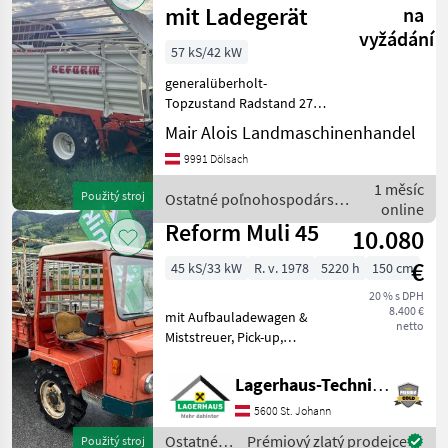
stroje /
mit Ladegerät
na
Reform
vyžádání
57 kS/42 kW
generalüberholt-
Topzustand Radstand 272
40 Km/H 4-fach bereift
Mair Alois Landmaschinenhandel
Breitreifen vorne Zwillinge
9991 Dölsach
hinten 11.5-80/15, 3 Das
Fahrzeug wurde
1 měsíc
Použitý stroj
Ostatné poľnohospodárske
generalüberholt, sämtliche
online
silové stroje / Reform
Reform Muli 45
10.080
€
45 kS/33 kW
R. v. 1978
5220 h
150 cm
20 % s DPH
8.400 €
mit Aufbauladewagen &
netto
Miststreuer, Pick-up,
Streuwerk liegend,
Zwillingsräder hinten, voll
Lagerhaus-Technik St. Johann
funktionsfähig, ohne
5600 St. Johann
Flüssigkeitsverlust oder
sonstige Defekte! Zustan
Ostatné
Prémiový zlatý prodejce
Použitý stroj