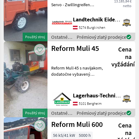
13.185,84 €
Servo - Zwillingreifen
netto
hinten - Ladewagenaufbau -
Streuwerk - Güllefass -
Landtechnik Eidenhammer GmbH
Bereifung neuwertig - in
5274 Burgkirchen
sehr schönem Zustand -
Betri
Ostatné
Prémiový zlatý prodejce
Použitý stroj
poľnohospodárske
Reform Muli 45
Cena
silové
stroje /
na
Reform
vyžádání
Reform Muli 45 s navijakom,
dodatočne vybavený
hydraulickým systémom
Lindner, uzavretá kabína s
kúrením, PREDAJ NA
Lagerhaus-Technik, Kundenmaschinen
KOMISIU. Svoje otázky
5101 Bergheim
smerujte priamo na
Andreasa
Ostatné
Prémiový zlatý prodejce
Použitý stroj
poľnohospodárske
Reform Muli 600
Cena
silové
stroje /
na
56 kS/41 kW
5000 h
Reform