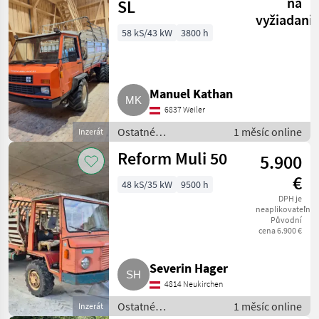
Transporter a
na
SL
motorové auto
vyžiadani
58 kS/43 kW
3800 h
Manuel Kathan
6837 Weiler
Ostatné
1 měsíc online
Inzerát
poľnohospodárske
Reform Muli 50
5.900
silové stroje /
Transporter a
€
48 kS/35 kW
9500 h
motorové auto
DPH je
neaplikovateľné
Původní
cena 6.900 €
Severin Hager
4814 Neukirchen
Ostatné
1 měsíc online
Inzerát