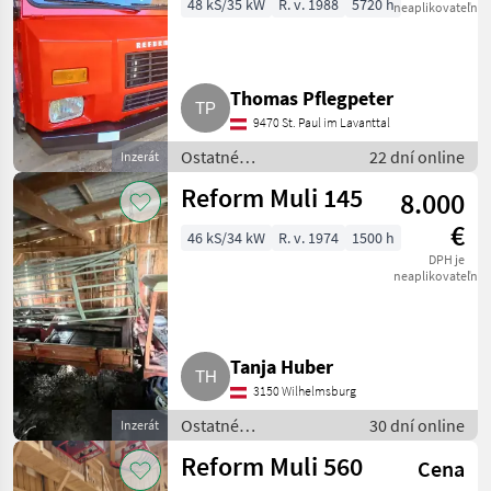
48 kS/35 kW
R. v. 1988
5720 h
neaplikovateľné
Thomas Pflegpeter
9470 St. Paul im Lavanttal
Ostatné
22 dní online
Inzerát
poľnohospodárske
Reform Muli 145
8.000
silové stroje /
Transporter a
€
46 kS/34 kW
R. v. 1974
1500 h
motorové auto
DPH je
neaplikovateľné
Tanja Huber
3150 Wilhelmsburg
Ostatné
30 dní online
Inzerát
poľnohospodárske
Reform Muli 560
Cena
silové stroje /