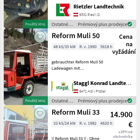
555 S mit ca. 3.000
Rietzler Landtechnik
Betriebsstunden mit
gültigen Gutachten mit
6531 Ried I.O.
Reform Ladewagen mit 4
Ostatné
Prémiový plus prodejce
Použitý stroj
Messer ohne
poľnohospodárske
Reform Muli 50
Rückfahrkamera
Cena
silové
stroje /
na
48 kS/35 kW
R. v. 1990
5618 h
Reform
vyžádání
gebrauchter Reform Muli 50
Ladewagen mit
hydraulischem PickUp
Kipperbrücke mit Kran
Staggl Konrad Landtechnik Oberland
Getriebe: 8/8 Gänge Allrad
6471 Arzl i.Pitztal
Bereifung vorne: 10./75-15.3
Bereifung hinten:
Ostatné
Prémiový plus prodejce
Použitý stroj
poľnohospodárske
Reform Muli 33
14.900
silové
stroje /
€
33 kS/24 kW
R. v. 1982
4620 h
Reform
s DPH od
obchodníka
!! Reform Muli 33 !! - Ohne