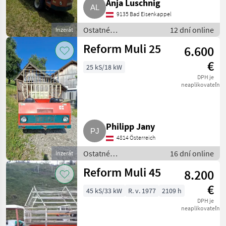
Anja Luschnig
9135 Bad Eisenkappel
Ostatné
12 dní online
Inzerát
poľnohospodárske
Reform Muli 25
6.600
silové stroje /
Transporter a
€
25 kS/18 kW
motorové auto
DPH je
neaplikovateľné
Philipp Jany
4814 Österreich
Ostatné
16 dní online
Inzerát
poľnohospodárske
Reform Muli 45
8.200
silové stroje /
Transporter a
€
45 kS/33 kW
R. v. 1977
2109 h
motorové auto
DPH je
neaplikovateľné