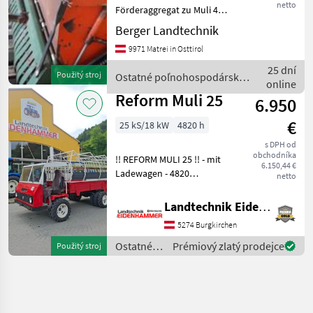
netto
Förderaggregat zu Muli 40 ,
45, Ostatné
Berger Landtechnik
poľnohospodárske silové
9971 Matrei in Osttirol
stroje Transporter a
motorové auto
25 dní
Použitý stroj
Ostatné poľnohospodárske
online
silové stroje / Reform
Reform Muli 25
6.950
€
25 kS/18 kW
4820 h
s DPH od
obchodníka
!! REFORM MULI 25 !! - mit
6.150,44 €
Ladewagen - 4820
netto
Betriebsstunden - 25 PS -
Fahrbereit wie steht !!
Landtechnik Eidenhammer GmbH
Standort St. Veit im Pongau
5274 Burgkirchen
!! ** Prompt Verfügbar** Os
Ostatné
Prémiový zlatý prodejce
Použitý stroj
poľnohospodárske
silové
stroje /
Reform