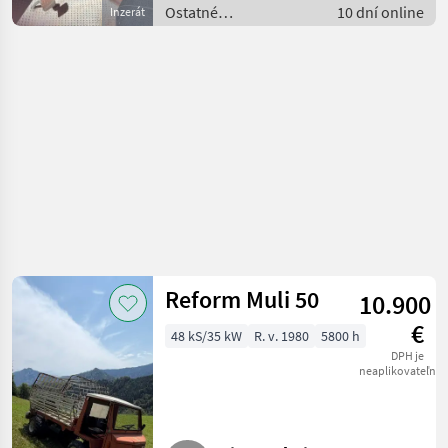
Ostatné
10 dní online
Inzerát
poľnohospodárske
silové stroje /
Transporter a
motorové auto
Reform Muli 50
10.900
€
48 kS/35 kW
R. v. 1980
5800 h
DPH je
neaplikovateľné