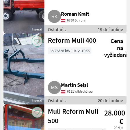
Roman Kraft
6780 Schruns
Ostatné
19 dní online
Inzerát
poľnohospodárske
Reform Muli 400
Cena
silové stroje /
Transporter a
na
38 kS/28 kW
R. v. 1986
motorové auto
vyžiadani
Martin Seisl
6311 Wildschönau
Ostatné
20 dní online
Inzerát
poľnohospodárske
Muli Reform Muli
28.000
silové stroje /
Transporter a
500
€
motorové auto
DPH je