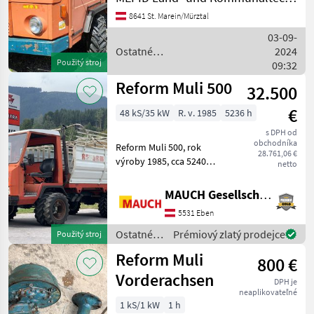
Ladepritsche,
8641 St. Marein/Mürztal
Ladewagenaufbau,
Miststreuer, Ketten vorne
03-09-
und Viehaufbau !! Alle Öle
Ostatné
2024
und
Použitý stroj
poľnohospodárske silové
09:32
stroje / Reform
Reform Muli 500
32.500
€
48 kS/35 kW
R. v. 1985
5236 h
s DPH od
obchodníka
Reform Muli 500, rok
28.761,06 €
výroby 1985, cca 5240
netto
prevádzkových hodín, s
nakladacím vozíkom,
MAUCH Gesellschaft m.b.H. & Co.KG, Eben
predným zberným košom,
5531 Eben
zadným trojitým zberným
košom; Stroj je uskladnený
Ostatné
Prémiový zlatý prodejce
Použitý stroj
v Eb
poľnohospodárske
Reform Muli
800 €
silové
stroje /
Vorderachsen
DPH je
Reform
neaplikovateľné
1 kS/1 kW
1 h