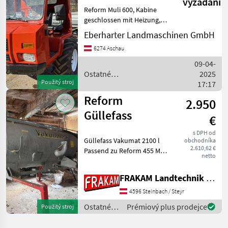
vyžádání
Reform Muli 600, Kabine
geschlossen mit Heizung,
Bereifung 15, 0/45-17,
Eberharter Landmaschinen GmbH
optional mit Ladewagen
6274 Aschau
abzugeben Ostatné
poľnohospodárske silové
09-04-
stroje Transporter a
Ostatné
2025
motoro
Použitý stroj
poľnohospodárske silové
17:17
stroje / Reform
Reform
2.950
Güllefass
€
s DPH od
Güllefass Vakumat 2100 l
obchodníka
2.610,62 €
Passend zu Reform 455 Muli
netto
Weitere Infos unter: -
Ostatné poľnohospodárske
FRAKAM Landtechnik GmbH
silové stroje Transporter a
motorové auto
4596 Steinbach / Steyr
Ostatné
Prémiový plus prodejce
Použitý stroj
poľnohospodárske
silové