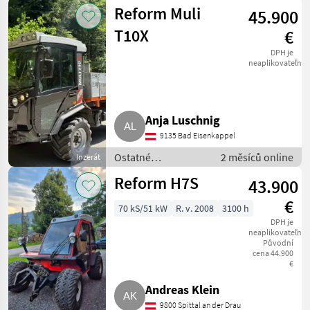
poľnohospodárske
Reform Muli
45.900
silové stroje /
Transporter a
T10X
€
motorové auto
DPH je
neaplikovateľné
Anja Luschnig
9135 Bad Eisenkappel
Ostatné
2 měsíců online
Inzerát
poľnohospodárske
Reform H7S
43.900
silové stroje /
Transporter a
€
70 kS/51 kW
R. v. 2008
3100 h
motorové auto
DPH je
neaplikovateľné
Původní
cena 44.900
€
Andreas Klein
9800 Spittal an der Drau