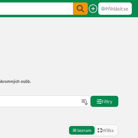
Přihlásit se
súkromných osôb.
Filtry
Seznam
Mřížka