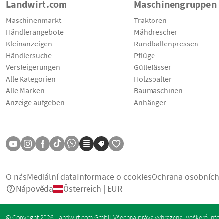
Landwirt.com
Maschinengruppen
Maschinenmarkt
Traktoren
Händlerangebote
Mähdrescher
Kleinanzeigen
Rundballenpressen
Händlersuche
Pflüge
Versteigerungen
Güllefässer
Alle Kategorien
Holzspalter
Alle Marken
Baumaschinen
Anzeige aufgeben
Anhänger
O nás
Mediální data
Informace o cookies
Ochrana osobních
Nápověda
Österreich | EUR
© Copyright 2026 Landwirt.com GmbH Všechna práva vyhrazena. Veškeré info