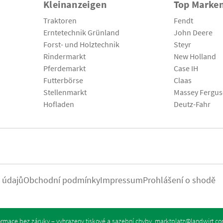
Kleinanzeigen
Top Marke
Traktoren
Fendt
Erntetechnik Grünland
John Deere
Forst- und Holztechnik
Steyr
Rindermarkt
New Holland
Pferdemarkt
Case IH
Futterbörse
Claas
Stellenmarkt
Massey Fergu
Hofladen
Deutz-Fahr
 údajů
Obchodní podmínky
Impressum
Prohlášení o shodě
rmace bez záruky – vyhrazeny tiskové a sazební chyby.
marktplatz@landwirt.c