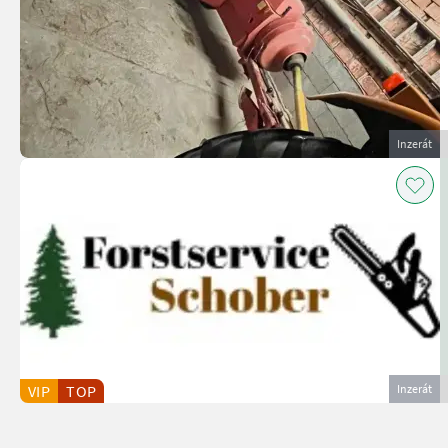
Inzerát
VIP
TOP
Inzerát