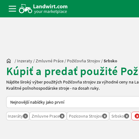
/
Inzeraty
/
Zmluvné Práce
/
Požičovňa Strojov
/
Srbsko
Kúpiť a predať použité Pož
Nájdite široký výber použitých Požičovňa strojov za výhodné ceny na 
Kvalitné poľnohospodárske stroje - na dosah ruky.
Takto se řadí nabídky na Landwirt.com
x
x
x
x
x
Inzeráty
Zmluvne Prace
Pozicovna Strojov
Srbsko