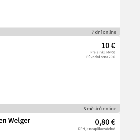
7 dní online
10 €
Preis inkl. MwSt
Původní cena 20 €
3 měsíců online
sen Welger
0,80 €
DPH je neaplikovateľné