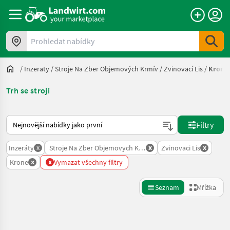
Prohledat nabídky
/
Inzeraty
/
Stroje Na Zber Objemových Krmív
/
Zvinovací Lis
/
Krone
Trh se stroji
Takto se řadí nabídky na Landwirt.com
Filtry
x
x
x
Inzeráty
Stroje Na Zber Objemovych Krmiv
Zvinovaci Lis
x
x
Krone
Vymazat všechny filtry
Seznam
Mřížka