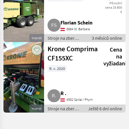
Původní
cena 19.800
€
Florian Schein
8664 St. Barbara
Stroje na zber
3 měsíců online
Inzerát
objemových krmív /
Krone Comprima
Cena
Zvinovací lis
na
CF155XC
vyžiadani
R. v. 2020
R .
4582 Spital / Phyrn
Stroje na zber
Ještě 6 dní online
Inzerát
objemových
krmív / Zvinovací
lis