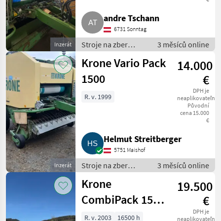
andre Tschann
Pöttinger
6731 Sonntag
Kuhn
Stroje na zber
3 měsíců online
Inzerát
objemových krmív /
Krone Vario Pack
John Deere
14.000
Zvinovací lis
1500
€
Claas
DPH je
R. v. 1999
neaplikovateľné
Fendt
Původní
cena 15.000
€
Zobrazit
všech
Helmut Streitberger
18
5751 Maishof
MARKETPLACE
Stroje na zber
3 měsíců online
Inzerát
objemových krmív /
Nabídky
Krone
19.500
Zvinovací lis
Marketplace
Inzeráty
prodejců
CombiPack 1500
€
MC
DPH je
R. v. 2003
16500 h
neaplikovateľné