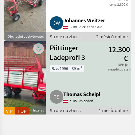
cena 2.800 €
Johannes Weitzer
8600 Bruck an der Mur
Stroje na zber
2 měsíců online
Obchodní poskytovatel
objemových krmív /
Pöttinger
12.300
Rotačné zhrňovače
Ladeprofi 3
€
DPH je
R. v. 1996
39 m³
neaplikovateľné
Thomas Scheipl
5205 Schleedorf
Stroje na zber
1 měsíc online
VIP
TOP
Inzerát
objemových krmív /
Zberaci prívesný voz