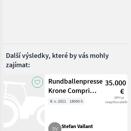
Krone
Kuhn
John Deere
Claas
Další výsledky, které by vás mohly
zajímat:
Fendt
Zobrazit
Rundballenpresse
všech
35.000
18
Krone Comprima
€
MARKETPLACE
V150 XC Plus
DPH je
R. v. 2021
18000 h
neaplikovateľné
Nabídky
Marketplace
Inzeráty
prodejců
Stefan Vallant