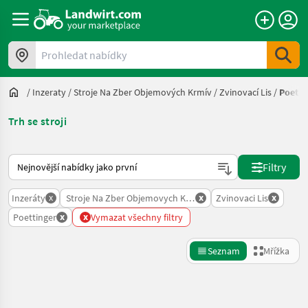
Prohledat nabídky
/
Inzeraty
/
Stroje Na Zber Objemových Krmív
/
Zvinovací Lis
/
Poetti
Trh se stroji
Takto se řadí nabídky na Landwirt.com
Filtry
x
x
x
Inzeráty
Stroje Na Zber Objemovych Krmiv
Zvinovaci Lis
x
x
Poettinger
Vymazat všechny filtry
Seznam
Mřížka