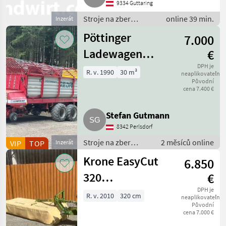
9334 Guttaring
Stroje na zber
online 39 min.
Inzerát
objemových krmív /
Pöttinger
7.000
Lis na okrúhle balíky
Ladewagen
€
Ernteprofi
DPH je
R. v. 1990
30 m³
neaplikovateľné
Původní
cena 7.400 €
Stefan Gutmann
8342 Perlsdorf
Stroje na zber
2 měsíců online
VIP
TOP
Inzerát
objemových krmív /
Krone EasyCut
6.850
Zberaci prívesný
voz
320
€
Scheibenmähwerk
DPH je
R. v. 2010
320 cm
neaplikovateľné
Původní
cena 7.000 €