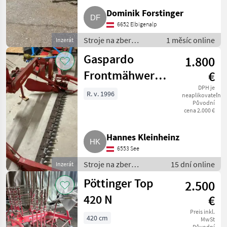
Dominik Forstinger
6652 Elbigenalp
Stroje na zber
1 měsíc online
Inzerát
objemových krmív /
Gaspardo
1.800
Kosa
Frontmähwerk
€
F185
DPH je
R. v. 1996
neaplikovateľné
Původní
cena 2.000 €
Hannes Kleinheinz
6553 See
Stroje na zber
15 dní online
Inzerát
objemových krmív /
Pöttinger Top
2.500
Kosa
420 N
€
Preis inkl.
420 cm
MwSt
Původní