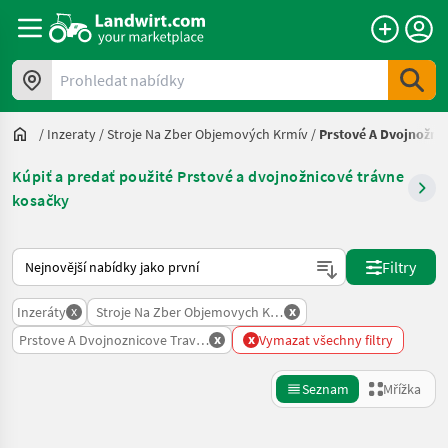
Prohledat nabídky
/
Inzeraty
/
Stroje Na Zber Objemových Krmív
/
Prstové A Dvojnožni
Kúpiť a predať použité Prstové a dvojnožnicové trávne
kosačky
Takto se řadí nabídky na Landwirt.com
Filtry
x
x
Inzeráty
Stroje Na Zber Objemovych Krmiv
x
x
Prstove A Dvojnoznicove Travne Kosacky
Vymazat všechny filtry
Seznam
Mřížka