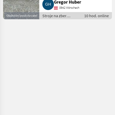
Gregor Huber
8942 Wörschach
Stroje na zber
10 hod. online
Obchodní poskytovatel
objemových krmív /
Ostatné zberače
objemových krmív