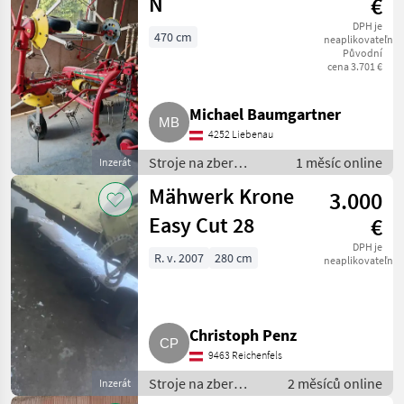
N
€
DPH je
470 cm
neaplikovateľné
Původní
cena 3.701 €
Michael Baumgartner
4252 Liebenau
Stroje na zber
1 měsíc online
Inzerát
objemových krmív /
Mähwerk Krone
3.000
Nariadkovač
Easy Cut 28
€
DPH je
R. v. 2007
280 cm
neaplikovateľné
Christoph Penz
9463 Reichenfels
Stroje na zber
2 měsíců online
Inzerát
objemových krmív /