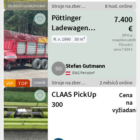
Stroje na zber
8 hod. online
Obchodní poskytovatel
objemových krmív /
Pöttinger
7.400
Zberaci prívesný voz
Ladewagen
€
Ernteprofi
DPH je
R. v. 1990
30 m³
neaplikovateľné
Původní
cena 7.600 €
Stefan Gutmann
8342 Perlsdorf
Stroje na zber
2 měsíců online
VIP
TOP
Inzerát
objemových krmív /
CLAAS PickUp
Cena
Zberaci prívesný
voz
na
300
vyžiadani