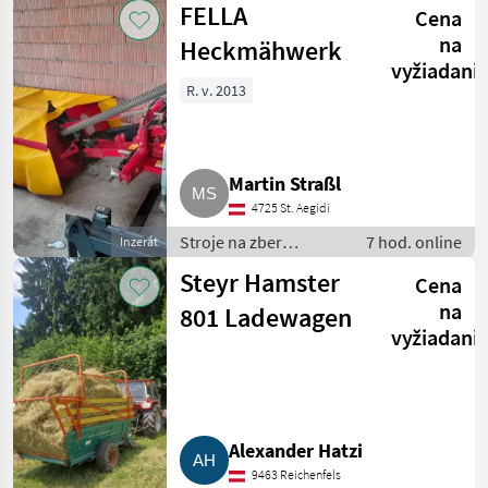
FELLA
Cena
Kosa
na
Heckmähwerk
vyžiadani
R. v. 2013
Martin Straßl
4725 St. Aegidi
Stroje na zber
7 hod. online
Inzerát
objemových krmív /
Steyr Hamster
Cena
Kosa
na
801 Ladewagen
vyžiadani
Alexander Hatzi
9463 Reichenfels