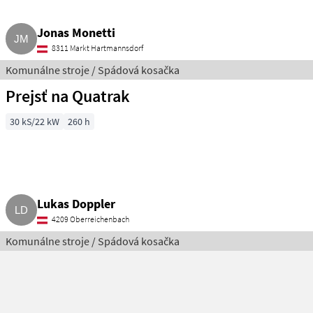
Jonas Monetti
8311 Markt Hartmannsdorf
Komunálne stroje / Spádová kosačka
Prejsť na Quatrak
30 kS/22 kW
260 h
Lukas Doppler
4209 Oberreichenbach
Komunálne stroje / Spádová kosačka