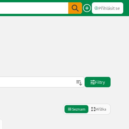
Přihlásit se
Filtry
Seznam
Mřížka