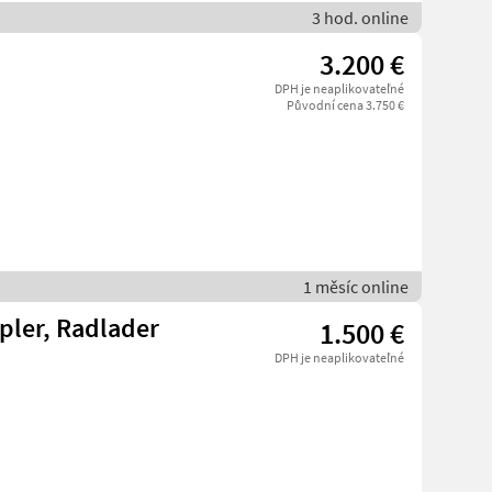
3 hod. online
3.200 €
DPH je neaplikovateľné
Původní cena 3.750 €
1 měsíc online
pler, Radlader
1.500 €
DPH je neaplikovateľné