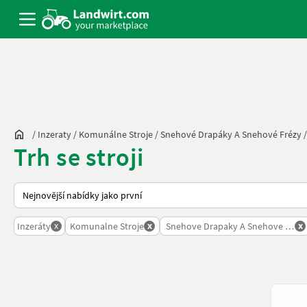
/
Inzeraty
/
Komunálne Stroje
/
Snehové Drapáky A Snehové Frézy
Trh se stroji
Takto se řadí nabídky na Landwirt.com
x
x
x
Inzeráty
Komunalne Stroje
Snehove Drapaky A Snehove Frezy