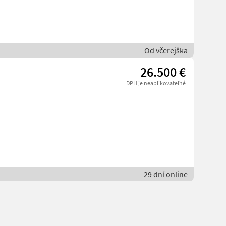
Od včerejška
26.500 €
DPH je neaplikovateľné
29 dní online