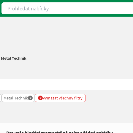
Prohledat nabídky
/
Metal Technik
x
x
Metal Technik
Vymazat všechny filtry
Pro vaše hledání momentálně nejsou žádné nabídky.