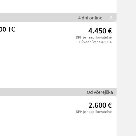
4 dní online
R
00 TC
4.450 €
DPH je neaplikovateľné
Původní cena 4.900 €
Od včerejška
2.600 €
DPH je neaplikovateľné