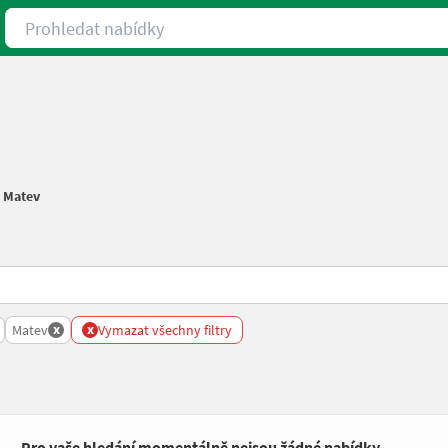
Prohledat nabídky
/
Matev
x
x
Matev
Vymazat všechny filtry
Pro vaše hledání momentálně nejsou žádné nabídky.