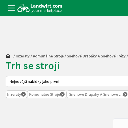
/
Inzeraty
/
Komunálne Stroje
/
Snehové Drapáky A Snehové Frézy
Trh se stroji
Takto se řadí nabídky na Landwirt.com
x
x
x
Inzeráty
Komunalne Stroje
Snehove Drapaky A Snehove Frezy