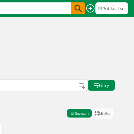
Přihlásit se
Filtry
Seznam
Mřížka