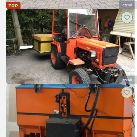
TOP
Inzerát
Inzerát