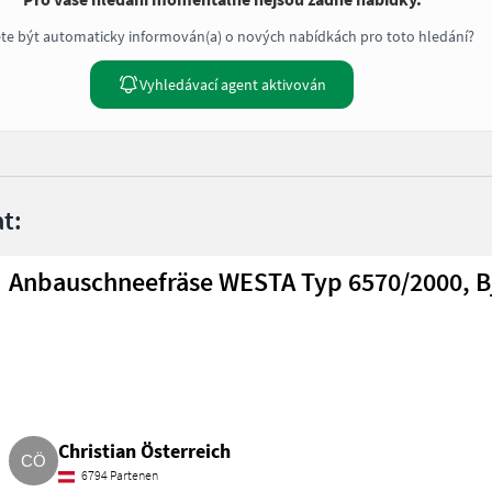
te být automaticky informován(a) o nových nabídkách pro toto hledání?
Vyhledávací agent aktivován
t:
Anbauschneefräse WESTA Typ 6570/2000, Bj
Christian Österreich
6794 Partenen