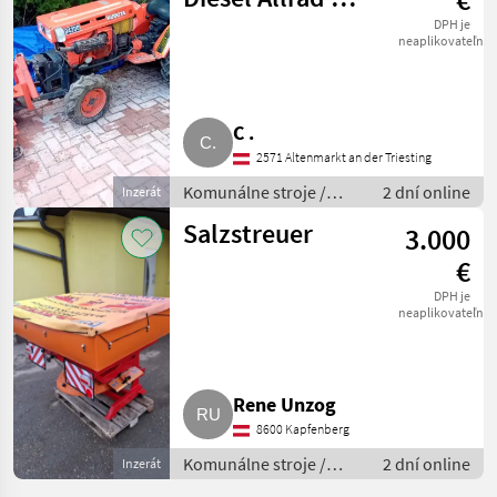
hydr.
DPH je
neaplikovateľné
Schneeschild
C .
2571 Altenmarkt an der Triesting
Komunálne stroje /
2 dní online
Inzerát
Snehové drapáky a
Salzstreuer
3.000
snehové frézy
€
DPH je
neaplikovateľné
Rene Unzog
8600 Kapfenberg
Komunálne stroje /
2 dní online
Inzerát
Striekacie stroje