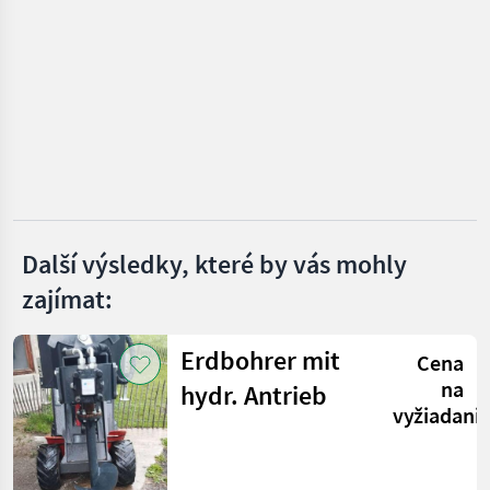
Snehové drapáky a snehové frézy
1
MARKETPLACE
Nabídky
Marketplace
Inzeráty
prodejců
Další výsledky, které by vás mohly
zajímat:
Erdbohrer mit
Cena
na
hydr. Antrieb
vyžiadani