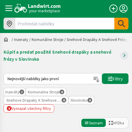
Prohledat nabídky
/
Inzeraty
/
Komunálne Stroje
/
Snehové Drapáky A Snehové Frézy
/
Kúpiť a predať použité Snehové drapáky a snehové
frézy v Slovinsko
Takto se řadí nabídky na Landwirt.com
Filtry
x
x
Inzeráty
Komunalne Stroje
x
x
Snehove Drapaky A Snehove Frezy
Slovinsko
x
Vymazat všechny filtry
Seznam
Mřížka