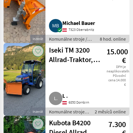
Michael Bauer
7323 Oberrabnitz
Komunálne stroje /
8 hod. online
Inzerát
Snehové drapáky a
Iseki TM 3200
15.000
snehové frézy
Allrad-Traktor,
€
Winterdienst,
DPH je
neaplikovateľné
Původní
Agrar, TM3200,
cena 14.000
€
TM 3200
L .
6850 Dornbirn
Komunálne stroje /
2 měsíců online
Inzerát
Snehové drapáky a
Kubota B4200
7.300
snehové frézy
Diesel Allrad mit
€