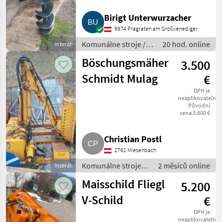
Birigt Unterwurzacher
9974 Prägraten am Großvenediger
Komunálne stroje /
20 hod. online
Inzerát
Ostatné komunálne
Böschungsmäher
3.500
náradia
Schmidt Mulag
€
DPH je
neaplikovateľné
Původní
cena 3.600 €
Christian Postl
2761 Miesenbach
Komunálne stroje /
2 měsíců online
Inzerát
Spádová kosačka
Maisschild Fliegl
5.200
V-Schild
€
DPH je
neaplikovateľné