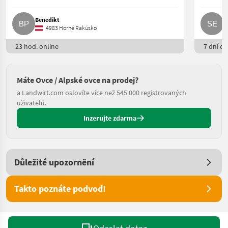
Benedikt
S
4983 Horné Rakúsko
23 hod. online
7 dní on
Máte Ovce / Alpské ovce na prodej?
a Landwirt.com oslovíte více než 545 000 registrovaných
uživatelů.
Inzerujte zdarma
Důležité upozornění
Takto poznáte podvod!