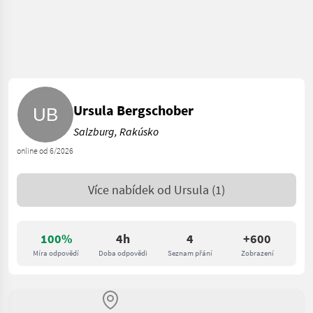
Ursula Bergschober
Salzburg, Rakúsko
online od 6/2026
Více nabídek od
Ursula
(1)
100%
4h
4
+600
Míra odpovědí
Doba odpovědi
Seznam přání
Zobrazení