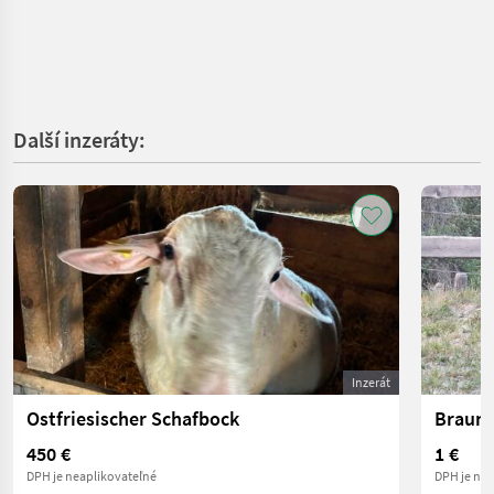
Další inzeráty:
Inzerát
Ostfriesischer Schafbock
Braune
450 €
1 €
DPH je neaplikovateľné
DPH je nea