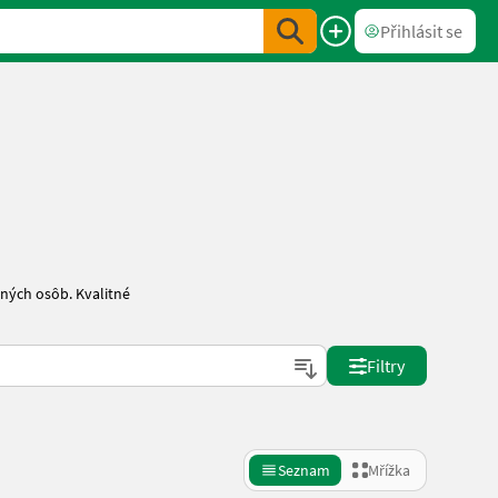
Přihlásit se
ných osôb. Kvalitné
Filtry
Seznam
Mřížka