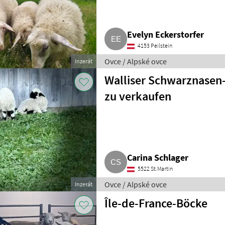
Evelyn Eckerstorfer
4153 Peilstein
Ovce / Alpské ovce
Inzerát
Walliser Schwarznasen
zu verkaufen
Carina Schlager
5522 St.Martin
Ovce / Alpské ovce
Inzerát
Île-de-France-Böcke