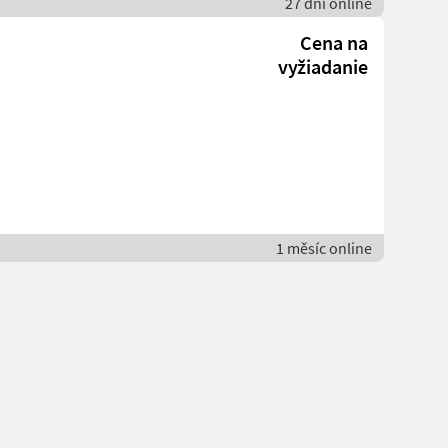
27 dní online
Cena na
vyžiadanie
1 měsíc online