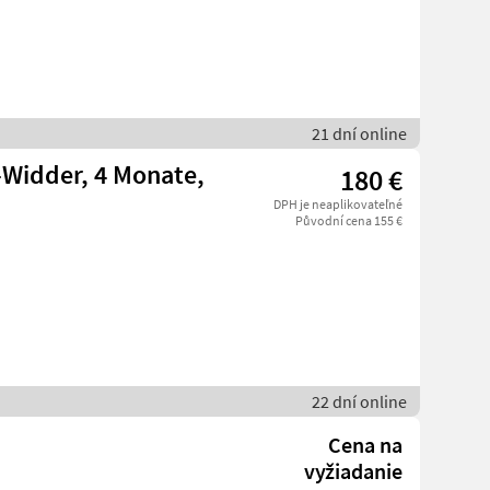
21 dní online
-Widder, 4 Monate,
180 €
DPH je neaplikovateľné
Původní cena 155 €
22 dní online
Cena na
vyžiadanie