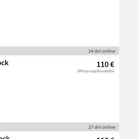
24 dní online
ock
110 €
DPH je neaplikovateľné
27 dní online
ock