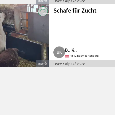
Ovce / Alpské ovce
Inzerát
Schafe für Zucht
B.. K..
4342 Baumgartenberg
Ovce / Alpské ovce
Inzerát