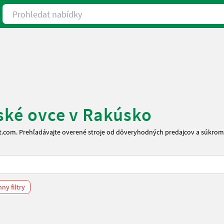
Prohledat nabídky
pské ovce v Rakúsko
rt.com. Prehľadávajte overené stroje od dôveryhodných predajcov a súkrom
ny filtry