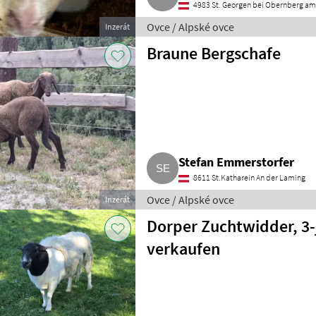
4983 St. Georgen bei Obernberg am
Ovce / Alpské ovce
Inzerát
Braune Bergschafe
Stefan Emmerstorfer
8611 St.Katharein An der Laming
Ovce / Alpské ovce
Inzerát
Dorper Zuchtwidder, 3-j
verkaufen