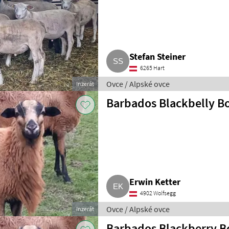
Stefan Steiner
6265 Hart
Ovce / Alpské ovce
Inzerát
Barbados Blackbelly B
Erwin Ketter
4902 Wolfsegg
Ovce / Alpské ovce
Inzerát
Barbados Blackberry B