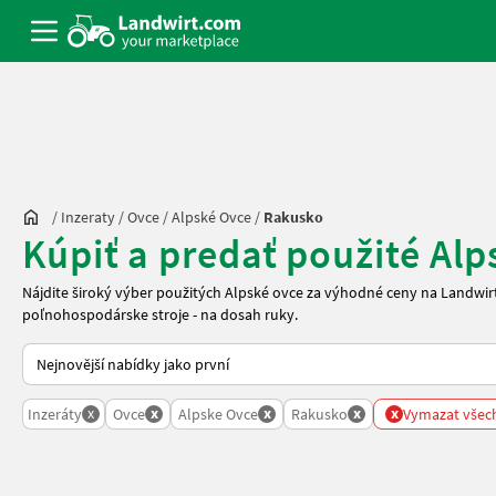
/
Inzeraty
/
Ovce
/
Alpské Ovce
/
Rakusko
Kúpiť a predať použité Al
Nájdite široký výber použitých Alpské ovce za výhodné ceny na Landwi
poľnohospodárske stroje - na dosah ruky.
Takto se řadí nabídky na Landwirt.com
x
x
x
x
x
Inzeráty
Ovce
Alpske Ovce
Rakusko
Vymazat všech