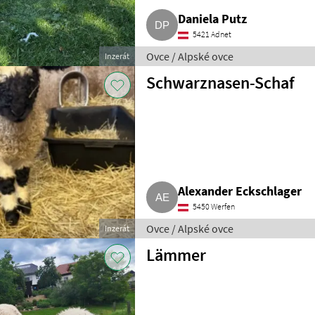
Daniela Putz
5421 Adnet
Ovce / Alpské ovce
Inzerát
Schwarznasen-Schaf
Alexander Eckschlager
5450 Werfen
Ovce / Alpské ovce
Inzerát
Lämmer