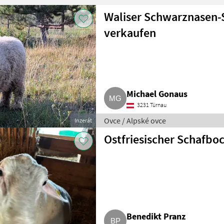
Waliser Schwarznasen-S
verkaufen
Michael Gonaus
3231 Türnau
Ovce / Alpské ovce
Inzerát
Ostfriesischer Schafbo
Benedikt Pranz