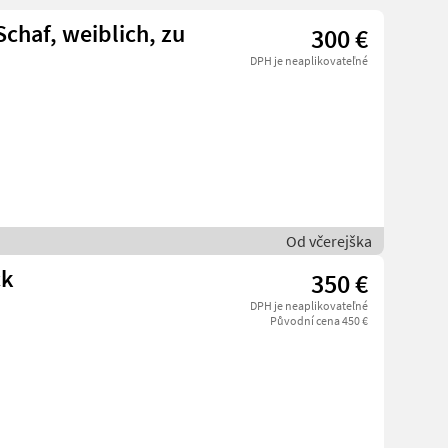
chaf, weiblich, zu
300 €
DPH je neaplikovateľné
Od včerejška
ck
350 €
DPH je neaplikovateľné
Původní cena 450 €